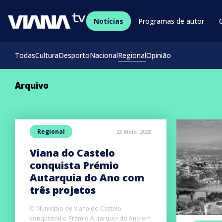
Notícias
Programas de autor
Todas
Cultura
Desporto
Nacional
Regional
Opinião
Arquivo
Regional
23 Maio, 2023
Viana do Castelo
conquista Prémio
Autarquia do Ano com
três projetos
O Município de Viana do Castelo
conquistou o Prémio Autarquia do Ano em