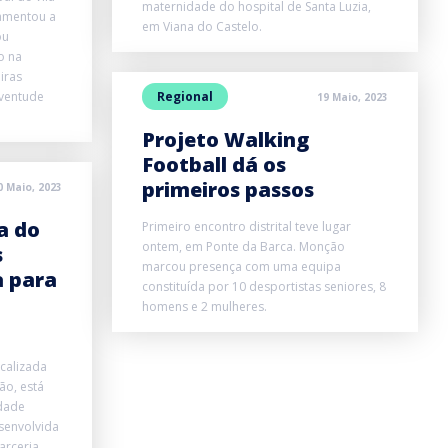
maternidade do hospital de Santa Luzia,
lamentou a
em Viana do Castelo.
ou
o na
iras
uventude
Regional
19 Maio, 2023
Projeto Walking
Football dá os
primeiros passos
0 Maio, 2023
a do
Primeiro encontro distrital teve lugar
ontem, em Ponte da Barca. Monção
s
marcou presença com uma equipa
a para
constituída por 10 desportistas seniores, 8
homens e 2 mulheres.
ocalizada
ão, está
idade
senvolvida
arceria