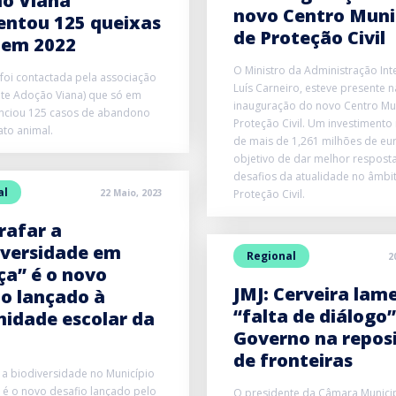
o Viana
novo Centro Muni
entou 125 queixas
de Proteção Civil
 em 2022
O Ministro da Administração Int
 foi contactada pela associação
Luís Carneiro, esteve presente n
te Adoção Viana) que só em
inauguração do novo Centro Mun
nciou 125 casos de abandono
Proteção Civil. Um investimento
ato animal.
de mais de 1,261 milhões de eu
objetivo de dar melhor respost
desafios da atualidade no âmbi
al
22 Maio, 2023
Proteção Civil.
rafar a
iversidade em
Regional
2
ça” é o novo
JMJ: Cerveira lam
io lançado à
“falta de diálogo
idade escolar da
Governo na repos
de fronteiras
 a biodiversidade no Município
 é o novo desafio lançado pelo
O presidente da Câmara Municip