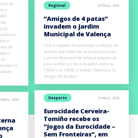
tório do
Regional
20 Maio, 2023
om a
GRM –
“Amigos de 4 patas”
ais,
invadem o Jardim
 José
Municipal de Valença
escadores
tiva e
Com o objetivo de promover a adoção de
nada de
animais que estão em associações locais,
 que o
o Jardim Municipal de Valença prepara-se
 de
para acolher no dia 3 de junho, entre as
a todas as
14h00 e as 19h00, o evento "Valença e os
ividade
amigos de 4 patas".
Desporto
19 Maio, 2023
0 Maio, 2023
Eurocidade Cerveira-
Tomiño recebe os
terna
“Jogos da Eurocidade –
ença
Sem Fronteiras”, em
o