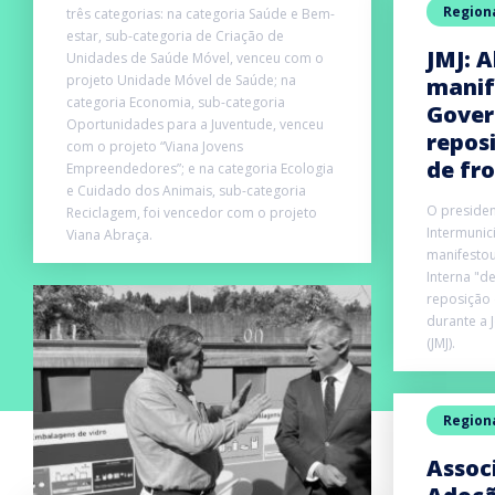
Region
três categorias: na categoria Saúde e Bem-
estar, sub-categoria de Criação de
JMJ: A
Unidades de Saúde Móvel, venceu com o
projeto Unidade Móvel de Saúde; na
manif
categoria Economia, sub-categoria
Gover
Oportunidades para a Juventude, venceu
repos
com o projeto “Viana Jovens
de fr
Empreendedores”; e na categoria Ecologia
e Cuidado dos Animais, sub-categoria
O preside
Reciclagem, foi vencedor com o projeto
Intermunic
Viana Abraça.
manifestou
Interna "d
reposição 
durante a 
(JMJ).
Region
Assoc