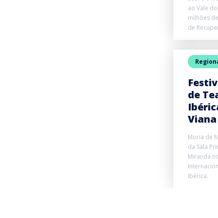
ao Vale do
milhões de
de Recuper
Region
Festiv
de Te
Ibéri
Viana
Moria de M
da Sala Pr
Miranda no 
Internacio
Ibérica.