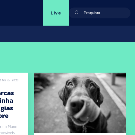
Live
2 Maio, 2023
arcas
inha
gias
ore
re o Plano
enováveis