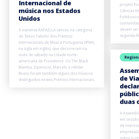
Internacional de
projeto Ec
música nos Estados
Ciências E
Unidos
Politécnico
comunidade
devem ser 
A vianense RAFAĖLLA venceu na categoria
segunda-fe
de ´Novo Talento`dos Prémios
Internacionais de Música Portuguesa (IPMA,
na sigla em inglês), que decorreram na
noite de sábado na cidade norte-
Region
americana de Providence. Os The Black
Mamba, Equinocio, Marcelo e Hélder
Assem
Bruno foram também alguns dos músicos
de Vi
distinguidos nestes Prémios Internacionais.
decla
públi
duas 
A Assemble
em sessão 
de interes
empreitad
sobre o ri