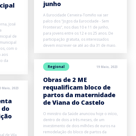
junho
cipal
A Eurocidade Cerveira-Tomiño vai ser
palco dos "Jogos da Eurocidade - Sem
erna, José
Fronteiras", nos dias 10 e 11 de junho,
a
para jovens entre os 12 e os 25 anos. De
icipal de
participação gratuita, os interessados
 municipal
devem inscrever-se até ao dia 31 de maio.
ros, com o
a aos
to da
Regional
19 Maio, 2023
Obras de 2 ME
requalificam bloco de
0 Maio, 2023
partos da maternidade
enta
de Viana do Castelo
” do
O ministro da Saúde anunciou hoje o início,
ição
dentro de dois a três meses, de um
investimento de dois milhões de euros na
remodelação do bloco de partos da
al de Vila