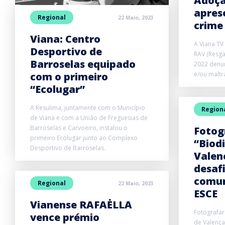
Adoçã
apres
Regional
22 Maio, 2023
crime
Viana: Centro
A Viana TV
Desportivo de
RAV (Resga
Barroselas equipado
2022 denu
com o primeiro
e/ou maltr
“Ecolugar”
A Resulima, juntamente com o Município
Region
de Viana e com a União de Freguesias de
Barroselas e Carvoeiro, instalou o
Fotog
primeiro Ecolugar junto ao Complexo
“Biod
Desportivo de Barroselas.
Valen
desaf
comun
Regional
22 Maio, 2023
ESCE
Vianense RAFAĖLLA
Fotografar
vence prémio
de Valença