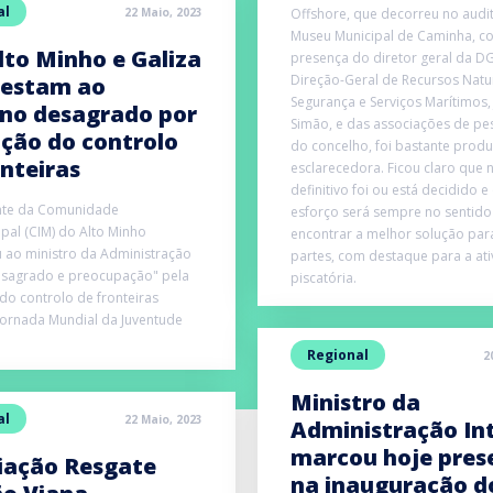
al
22 Maio, 2023
Offshore, que decorreu no audi
Museu Municipal de Caminha, c
lto Minho e Galiza
presença do diretor geral da D
Direção-Geral de Recursos Natur
estam ao
Segurança e Serviços Marítimos,
no desagrado por
Simão, e das associações de p
ição do controlo
do concelho, foi bastante produ
onteiras
esclarecedora. Ficou claro que 
definitivo foi ou está decidido e
nte da Comunidade
esforço será sempre no sentido
ipal (CIM) do Alto Minho
encontrar a melhor solução par
 ao ministro da Administração
partes, com destaque para a at
esagrado e preocupação" pela
piscatória.
do controlo de fronteiras
Jornada Mundial da Juventude
Regional
2
Ministro da
al
22 Maio, 2023
Administração In
marcou hoje pres
iação Resgate
na inauguração d