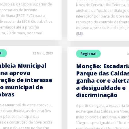
o-Escolas, da Escola Superior de
Nova de Cerveira, Rui Teixeira, 
mpresariais do Instituto
ausência de "qualquer diálogo 
 de Viana (ESCE-IPVC) para a
interação" por parte do Govern
 escolar da ESCE. Os trabalhos
reposição do controlo de fronte
enviados até à próxima
durante a Jornada Mundial da J
ira, 29 de maio, por email.
(JMJ).
al
22 Maio, 2023
Regional
2
bleia Municipal
Monção: Escadari
ana aprova
Parque das Calda
ração de interesse
ganha cor e alert
co municipal de
a desigualdade e
obras
discriminação
ia Municipal de Viana aprovou,
A partir de agora, a escadaria l
extraordinária, as declarações
no Parque das Caldas, em Monç
se público municipal das
mais colorida e inclusiva. A ativ
as de construção da nova ponte
"Degraus pela Igualdade" foi de
o Lima e do Acesso Rodoviário
pelo Município de Monção em p