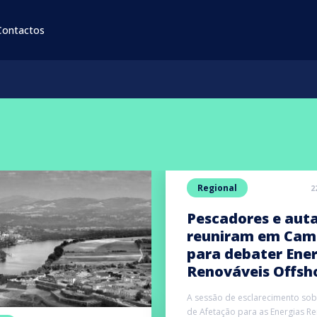
Contactos
Regional
2
Pescadores e aut
reuniram em Cam
para debater Ener
Renováveis Offsh
A sessão de esclarecimento sob
de Afetação para as Energias R