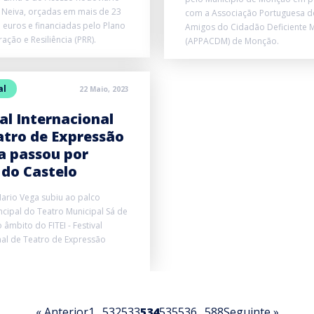
 Neiva, orçadas em mais de 23
com a Associação Portuguesa de
 euros e financiadas pelo Plano
Amigos do Cidadão Deficiente 
ação e Resiliência (PRR).
(APPACDM) de Monção.
al
22 Maio, 2023
al Internacional
atro de Expressão
ca passou por
 do Castelo
ario Vega subiu ao palco
incipal do Teatro Municipal Sá de
âmbito do FITEI - Festival
nal de Teatro de Expressão
« Anterior
1
…
532
533
534
535
536
…
588
Seguinte »