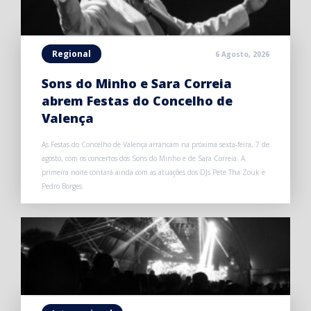
Regional
6 Agosto, 2026
Sons do Minho e Sara Correia
abrem Festas do Concelho de
Valença
As Festas do Concelho de Valença arrancam na próxima sexta-feira, 7 de
agosto, com os concertos dos Sons do Minho e de Sara Correia. A
primeira noite contará ainda com as atuações dos DJs Pete Tha Zouk e
Pedro Borges.