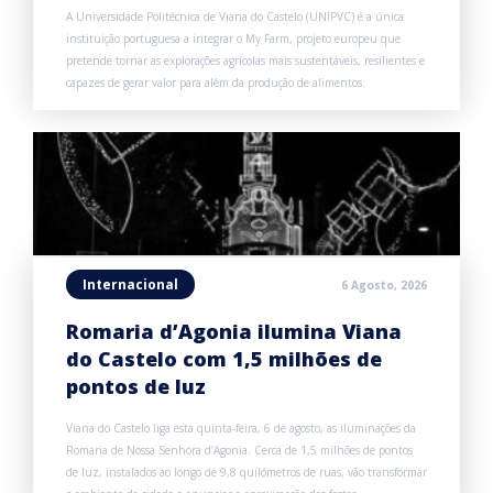
A Universidade Politécnica de Viana do Castelo (UNIPVC) é a única
instituição portuguesa a integrar o My Farm, projeto europeu que
pretende tornar as explorações agrícolas mais sustentáveis, resilientes e
capazes de gerar valor para além da produção de alimentos.
Internacional
6 Agosto, 2026
Romaria d’Agonia ilumina Viana
do Castelo com 1,5 milhões de
pontos de luz
Viana do Castelo liga esta quinta-feira, 6 de agosto, as iluminações da
Romaria de Nossa Senhora d’Agonia. Cerca de 1,5 milhões de pontos
de luz, instalados ao longo de 9,8 quilómetros de ruas, vão transformar