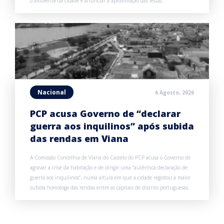
o ambiente da cidade e anunciar a aproximação das festas.
Nacional
6 Agosto, 2026
PCP acusa Governo de “declarar
guerra aos inquilinos” após subida
das rendas em Viana
A Comissão Concelhia de Viana do Castelo do PCP acusa o Governo de
agravar a crise da habitação e de dirigir uma “autêntica declaração de
guerra aos inquilinos”, numa altura em que a cidade registou a maior
subida homóloga das rendas entre as capitais de distrito portuguesas.