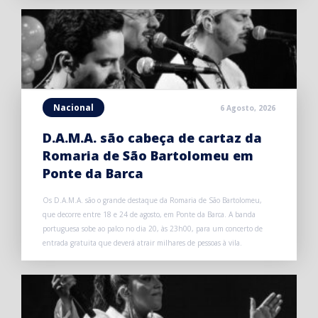
Nacional
6 Agosto, 2026
D.A.M.A. são cabeça de cartaz da
Romaria de São Bartolomeu em
Ponte da Barca
Os D.A.M.A. são o grande destaque da Romaria de São Bartolomeu,
que decorre entre 18 e 24 de agosto, em Ponte da Barca. A banda
portuguesa sobe ao palco no dia 20, às 23h00, para um concerto de
entrada gratuita que deverá atrair milhares de pessoas à vila.