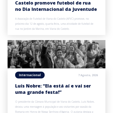
Castelo promove futebol de rua
no Dia Internacional da Juventude
A Associação de Futebol de Viana do Castelo (AFVC) promove, no
próximo dia 12 de agosto, quarta-feira, uma atividade de futebol de
rua no Jardim da Marina, em Viana do Castelo.
Internacional
7 Agosto, 2026
Luís Nobre: “Ela está aí e vai ser
uma grande festa!”
O presidente da Câmara Municipal de Viana do Castelo, Luís Nobre,
deixou uma mensagem à população e aos visitantes por ocasião da
Romaria em Honra de Nossa Senhora d’Agonia. O autarca destaca a