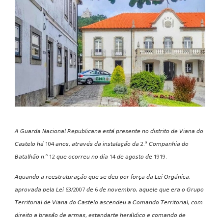
𝘈 𝘎𝘶𝘢𝘳𝘥𝘢 𝘕𝘢𝘤𝘪𝘰𝘯𝘢𝘭 𝘙𝘦𝘱𝘶𝘣𝘭𝘪𝘤𝘢𝘯𝘢 𝘦𝘴𝘵𝘢́ 𝘱𝘳𝘦𝘴𝘦𝘯𝘵𝘦 𝘯𝘰 𝘥𝘪𝘴𝘵𝘳𝘪𝘵𝘰 𝘥𝘦 𝘝𝘪𝘢𝘯𝘢 𝘥𝘰
𝘊𝘢𝘴𝘵𝘦𝘭𝘰 𝘩𝘢́ 104 𝘢𝘯𝘰𝘴, 𝘢𝘵𝘳𝘢𝘷𝘦́𝘴 𝘥𝘢 𝘪𝘯𝘴𝘵𝘢𝘭𝘢𝘤̧𝘢̃𝘰 𝘥𝘢 2.ª 𝘊𝘰𝘮𝘱𝘢𝘯𝘩𝘪𝘢 𝘥𝘰
𝘉𝘢𝘵𝘢𝘭𝘩𝘢̃𝘰 𝘯.º 12 𝘲𝘶𝘦 𝘰𝘤𝘰𝘳𝘳𝘦𝘶 𝘯𝘰 𝘥𝘪𝘢 14 𝘥𝘦 𝘢𝘨𝘰𝘴𝘵𝘰 𝘥𝘦 1919.
𝘈𝘲𝘶𝘢𝘯𝘥𝘰 𝘢 𝘳𝘦𝘦𝘴𝘵𝘳𝘶𝘵𝘶𝘳𝘢𝘤̧𝘢̃𝘰 𝘲𝘶𝘦 𝘴𝘦 𝘥𝘦𝘶 𝘱𝘰𝘳 𝘧𝘰𝘳𝘤̧𝘢 𝘥𝘢 𝘓𝘦𝘪 𝘖𝘳𝘨𝘢̂𝘯𝘪𝘤𝘢,
𝘢𝘱𝘳𝘰𝘷𝘢𝘥𝘢 𝘱𝘦𝘭𝘢 𝘓𝘦𝘪 63/2007 𝘥𝘦 6 𝘥𝘦 𝘯𝘰𝘷𝘦𝘮𝘣𝘳𝘰, 𝘢𝘲𝘶𝘦𝘭𝘦 𝘲𝘶𝘦 𝘦𝘳𝘢 𝘰 𝘎𝘳𝘶𝘱𝘰
𝘛𝘦𝘳𝘳𝘪𝘵𝘰𝘳𝘪𝘢𝘭 𝘥𝘦 𝘝𝘪𝘢𝘯𝘢 𝘥𝘰 𝘊𝘢𝘴𝘵𝘦𝘭𝘰 𝘢𝘴𝘤𝘦𝘯𝘥𝘦𝘶 𝘢 𝘊𝘰𝘮𝘢𝘯𝘥𝘰 𝘛𝘦𝘳𝘳𝘪𝘵𝘰𝘳𝘪𝘢𝘭, 𝘤𝘰𝘮
𝘥𝘪𝘳𝘦𝘪𝘵𝘰 𝘢 𝘣𝘳𝘢𝘴𝘢̃𝘰 𝘥𝘦 𝘢𝘳𝘮𝘢𝘴, 𝘦𝘴𝘵𝘢𝘯𝘥𝘢𝘳𝘵𝘦 𝘩𝘦𝘳𝘢́𝘭𝘥𝘪𝘤𝘰 𝘦 𝘤𝘰𝘮𝘢𝘯𝘥𝘰 𝘥𝘦