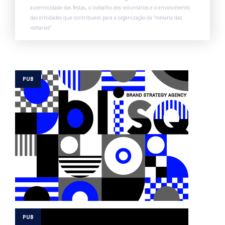
autenticidade das festas, o trabalho dos voluntários e o envolvimento
das entidades que contribuem para a organização da “romaria das
romarias”.