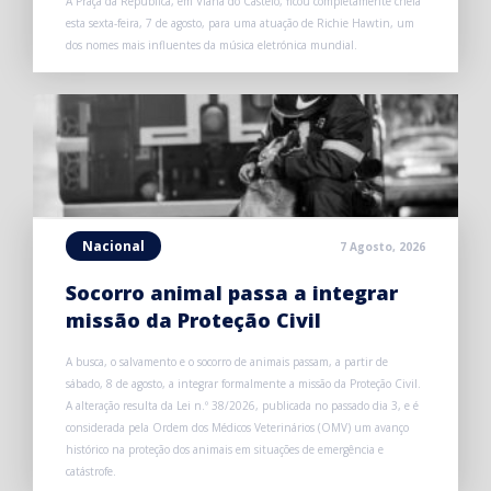
A Praça da República, em Viana do Castelo, ficou completamente cheia
esta sexta-feira, 7 de agosto, para uma atuação de Richie Hawtin, um
dos nomes mais influentes da música eletrónica mundial.
Nacional
7 Agosto, 2026
Socorro animal passa a integrar
missão da Proteção Civil
A busca, o salvamento e o socorro de animais passam, a partir de
sábado, 8 de agosto, a integrar formalmente a missão da Proteção Civil.
A alteração resulta da Lei n.º 38/2026, publicada no passado dia 3, e é
considerada pela Ordem dos Médicos Veterinários (OMV) um avanço
histórico na proteção dos animais em situações de emergência e
catástrofe.