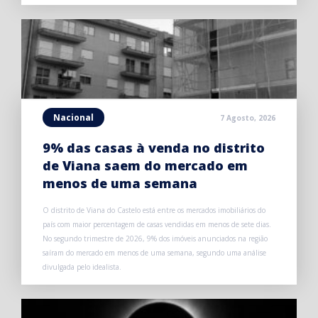
Nacional
7 Agosto, 2026
9% das casas à venda no distrito
de Viana saem do mercado em
menos de uma semana
O distrito de Viana do Castelo está entre os mercados imobiliários do
país com maior percentagem de casas vendidas em menos de sete dias.
No segundo trimestre de 2026, 9% dos imóveis anunciados na região
saíram do mercado em menos de uma semana, segundo uma análise
divulgada pelo idealista.