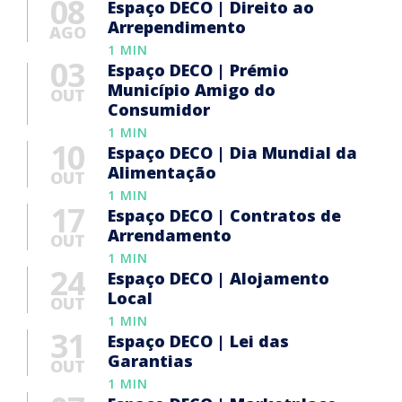
08
Espaço DECO | Direito ao
Arrependimento
AGO
1 MIN
03
Espaço DECO | Prémio
Município Amigo do
OUT
Consumidor
1 MIN
10
Espaço DECO | Dia Mundial da
Alimentação
OUT
1 MIN
17
Espaço DECO | Contratos de
Arrendamento
OUT
1 MIN
24
Espaço DECO | Alojamento
Local
OUT
1 MIN
31
Espaço DECO | Lei das
Garantias
OUT
1 MIN