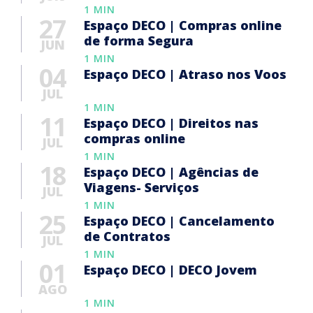
1 MIN
27
Espaço DECO | Compras online
de forma Segura
JUN
1 MIN
04
Espaço DECO | Atraso nos Voos
JUL
1 MIN
11
Espaço DECO | Direitos nas
compras online
JUL
1 MIN
18
Espaço DECO | Agências de
Viagens- Serviços
JUL
1 MIN
25
Espaço DECO | Cancelamento
de Contratos
JUL
1 MIN
01
Espaço DECO | DECO Jovem
AGO
1 MIN