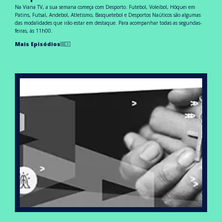
Na Viana TV, a sua semana começa com Desporto. Futebol, Voleibol, Hóquei em
Patins, Futsal, Andebol, Atletismo, Basquetebol e Desportos Naúticos são algumas
das modalidades que irão estar em destaque. Para acompanhar todas as segundas-
feiras, às 11h00.
Mais Episódios