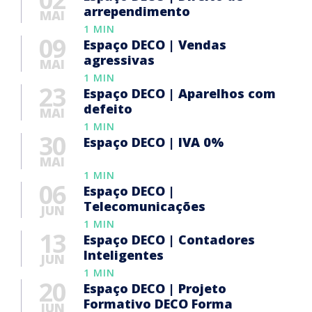
arrependimento
MAI
1 MIN
09
Espaço DECO | Vendas
agressivas
MAI
1 MIN
23
Espaço DECO | Aparelhos com
defeito
MAI
1 MIN
30
Espaço DECO | IVA 0%
MAI
1 MIN
06
Espaço DECO |
Telecomunicações
JUN
1 MIN
13
Espaço DECO | Contadores
Inteligentes
JUN
1 MIN
20
Espaço DECO | Projeto
Formativo DECO Forma
JUN