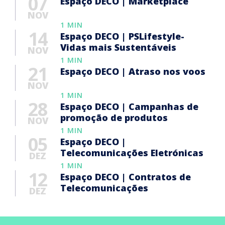
07
Espaço DECO | Marketplace
NOV
1 MIN
14
Espaço DECO | PSLifestyle-
Vidas mais Sustentáveis
NOV
1 MIN
21
Espaço DECO | Atraso nos voos
NOV
1 MIN
28
Espaço DECO | Campanhas de
promoção de produtos
NOV
1 MIN
05
Espaço DECO |
Telecomunicações Eletrónicas
DEZ
1 MIN
12
Espaço DECO | Contratos de
Telecomunicações
DEZ