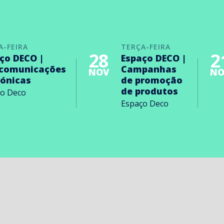
A-FEIRA
TERÇA-FEIRA
28
2
ço DECO |
Espaço DECO |
ecomunicações
Campanhas
NOV
NO
rónicas
de promoção
de produtos
ço Deco
Espaço Deco