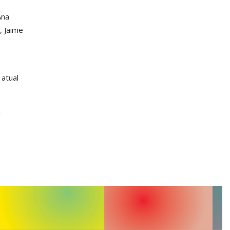
Ana
, Jaime
 atual
a