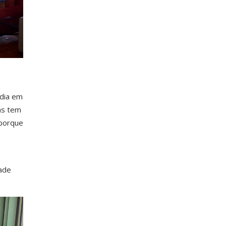
 dia em
as tem
 porque
ade