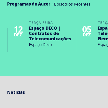
Programas de Autor
Episódios Recentes
TERÇA-FEIRA
TERÇ
12
05
Espaço DECO |
Espa
Contratos de
Tel
DEZ
DEZ
Telecomunicações
Elet
Espaço Deco
Espa
Notícias