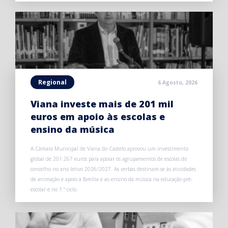
Regional
6 Agosto, 2026
Viana investe mais de 201 mil
euros em apoio às escolas e
ensino da música
A Câmara Municipal de Viana do Castelo aprovou um investimento
global de 201.267 euros para apoiar os agrupamentos de escolas do
concelho no ano letivo 2026/2027. As verbas destinam-se às atividades
de animação e apoio à família e ao ensino da música na educação pré-
escolar e no 1.º ciclo.