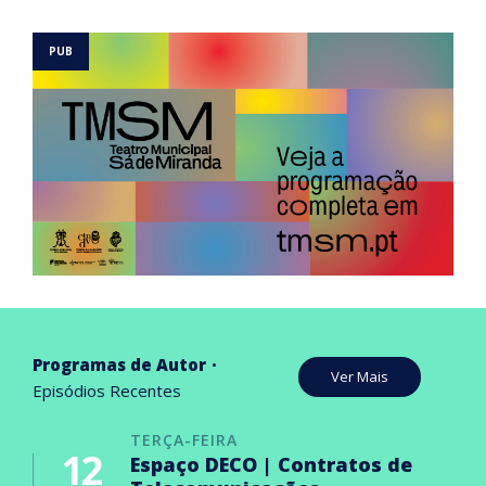
Programas de Autor
Ver Mais
Episódios Recentes
TERÇA-FEIRA
12
Espaço DECO | Contratos de