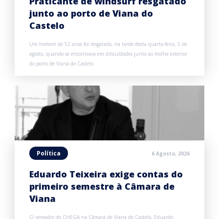
Praticante de windsurf resgatado
junto ao porto de Viana do
Castelo
Um homem de 52 anos foi resgatado, na tarde desta quarta-feira, 5 de
agosto, quando se encontrava em dificuldades junto ao molhe exterior
do porto de Viana do Castelo.
Política
6 Agosto, 2026
Eduardo Teixeira exige contas do
primeiro semestre à Câmara de
Viana
O vereador do CHEGA na Câmara de Viana do Castelo, Eduardo