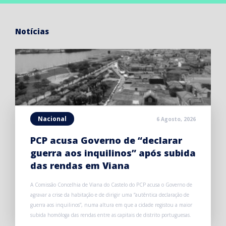
Notícias
Nacional
6 Agosto, 2026
PCP acusa Governo de “declarar
guerra aos inquilinos” após subida
das rendas em Viana
A Comissão Concelhia de Viana do Castelo do PCP acusa o Governo de
agravar a crise da habitação e de dirigir uma “autêntica declaração de
guerra aos inquilinos”, numa altura em que a cidade registou a maior
subida homóloga das rendas entre as capitais de distrito portuguesas.