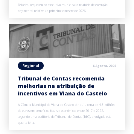
Teixeira, requereu ao executivo municipal o relatório de execução
orçamental relativo ao primeiro semestre de 2026.
Regional
6 Agosto, 2026
Tribunal de Contas recomenda
melhorias na atribuição de
incentivos em Viana do Castelo
A Câmara Municipal de Viana do Castelo atribuiu cerca de 4,5 milhões
de euros em benefícios fiscais e económicos entre 2017 e 2022,
segundo uma auditoria do Tribunal de Contas (TdC), divulgada esta
quarta-feira.