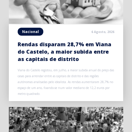
Nacional
6 Agosto, 2026
Rendas disparam 28,7% em Viana
do Castelo, a maior subida entre
as capitais de distrito
Viana do Castelo registou, em julho, a maior subida anual do preço das
casas para arrendar entre as capitais de distrito e das regiões
autónomas analisadas pelo idealista. As rendas aumentaram 28,7% no
espaço de um ano, fixando-se num valor mediano de 12,2 euros por
metro quadrado.