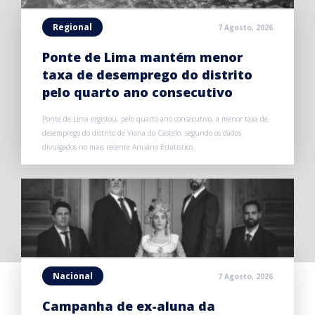
Regional
7 Agosto, 2026
Ponte de Lima mantém menor
taxa de desemprego do distrito
pelo quarto ano consecutivo
Ponte de Lima registou, pelo quarto ano consecutivo, a menor taxa de
desemprego do distrito de Viana do Castelo, segundo os dados
divulgados no mais recente Anuário Estatístico.
Nacional
7 Agosto, 2026
Campanha de ex-aluna da