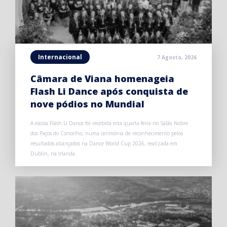
Internacional
7 Agosto, 2026
Câmara de Viana homenageia
Flash Li Dance após conquista de
nove pódios no Mundial
A escola Flash Li Dance foi recebida esta quarta-feira no Salão Nobre
dos Paços do Concelho, numa cerimónia de reconhecimento pelos
resultados alcançados na Dance World Cup 2026, realizada em
Dublin, na Irlanda.