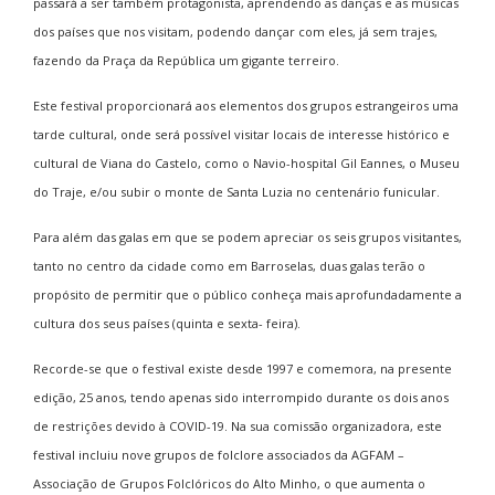
passará a ser também protagonista, aprendendo as danças e as músicas
dos países que nos visitam, podendo dançar com eles, já sem trajes,
fazendo da Praça da República um gigante terreiro.
Este festival proporcionará aos elementos dos grupos estrangeiros uma
tarde cultural, onde será possível visitar locais de interesse histórico e
cultural de Viana do Castelo, como o Navio-hospital Gil Eannes, o Museu
do Traje, e/ou subir o monte de Santa Luzia no centenário funicular.
Para além das galas em que se podem apreciar os seis grupos visitantes,
tanto no centro da cidade como em Barroselas, duas galas terão o
propósito de permitir que o público conheça mais aprofundadamente a
cultura dos seus países (quinta e sexta- feira).
Recorde-se que o festival existe desde 1997 e comemora, na presente
edição, 25 anos, tendo apenas sido interrompido durante os dois anos
de restrições devido à COVID-19. Na sua comissão organizadora, este
festival incluiu nove grupos de folclore associados da AGFAM –
Associação de Grupos Folclóricos do Alto Minho, o que aumenta o