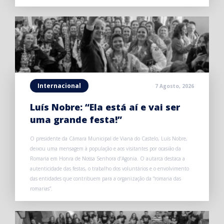
Internacional
7 Agosto, 2026
Luís Nobre: “Ela está aí e vai ser
uma grande festa!”
O presidente da Câmara Municipal de Viana do Castelo, Luís Nobre,
deixou uma mensagem à população e aos visitantes por ocasião da
Romaria em Honra de Nossa Senhora d’Agonia. O autarca destaca a
autenticidade das festas, o trabalho dos voluntários e o envolvimento
das entidades que contribuem para a organização da “romaria das
romarias”.