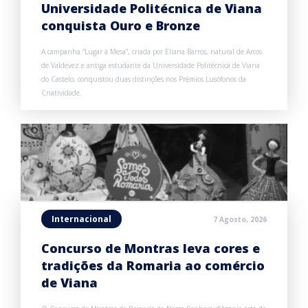
Universidade Politécnica de Viana
conquista Ouro e Bronze
A campanha “Lugar à Mesa”, criada por Eliana Barros, natural de Arcos
de Valdevez e antiga estudante da Universidade Politécnica de Viana
do Castelo, conquistou duas distinções nos Prémios Lusófonos da
Criatividade.
Internacional
7 Agosto, 2026
Concurso de Montras leva cores e
tradições da Romaria ao comércio
de Viana