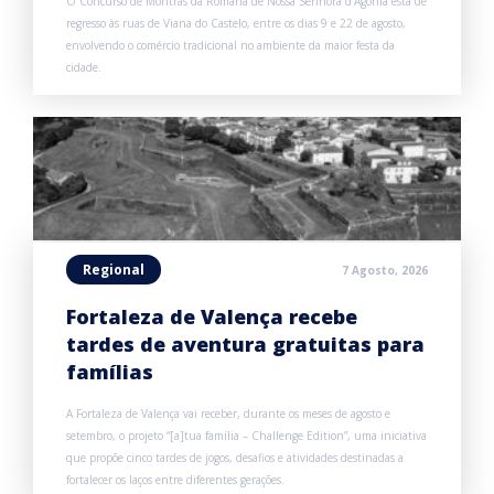
O Concurso de Montras da Romaria de Nossa Senhora d’Agonia está de
regresso às ruas de Viana do Castelo, entre os dias 9 e 22 de agosto,
envolvendo o comércio tradicional no ambiente da maior festa da
cidade.
Regional
7 Agosto, 2026
Fortaleza de Valença recebe
tardes de aventura gratuitas para
famílias
A Fortaleza de Valença vai receber, durante os meses de agosto e
setembro, o projeto “[a]tua família – Challenge Edition”, uma iniciativa
que propõe cinco tardes de jogos, desafios e atividades destinadas a
fortalecer os laços entre diferentes gerações.