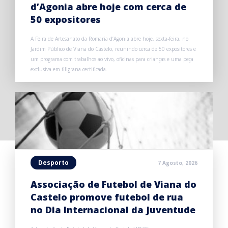
d’Agonia abre hoje com cerca de
50 expositores
A Feira de Artesanato da Romaria d’Agonia abre hoje, sexta-feira, no
Jardim Público de Viana do Castelo, reunindo cerca de 50 expositores e
um programa com trabalhos ao vivo, oficinas para crianças e uma peça
exclusiva em filigrana certificada.
Desporto
7 Agosto, 2026
Associação de Futebol de Viana do
Castelo promove futebol de rua
no Dia Internacional da Juventude