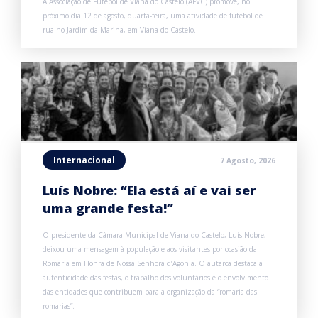
A Associação de Futebol de Viana do Castelo (AFVC) promove, no
próximo dia 12 de agosto, quarta-feira, uma atividade de futebol de
rua no Jardim da Marina, em Viana do Castelo.
Internacional
7 Agosto, 2026
Luís Nobre: “Ela está aí e vai ser
uma grande festa!”
O presidente da Câmara Municipal de Viana do Castelo, Luís Nobre,
deixou uma mensagem à população e aos visitantes por ocasião da
Romaria em Honra de Nossa Senhora d’Agonia. O autarca destaca a
autenticidade das festas, o trabalho dos voluntários e o envolvimento
das entidades que contribuem para a organização da “romaria das
romarias”.