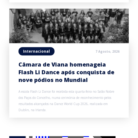
Internacional
7 Agosto, 2026
Câmara de Viana homenageia
Flash Li Dance após conquista de
nove pódios no Mundial
A escola Flash Li Dance foi recebida esta quarta-feira no Salão Nobre
dos Paços do Concelho, numa cerimónia de reconhecimento pelos
resultados alcançados na Dance World Cup 2026, realizada em
Dublin, na Irlanda.