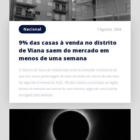
Nacional
7 Agosto, 2026
9% das casas à venda no distrito
de Viana saem do mercado em
menos de uma semana
O distrito de Viana do Castelo está entre os mercados imobiliários do
país com maior percentagem de casas vendidas em menos de sete dias.
No segundo trimestre de 2026, 9% dos imóveis anunciados na região
saíram do mercado em menos de uma semana, segundo uma análise
divulgada pelo idealista.