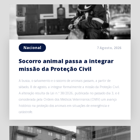
Nacional
7 Agosto, 2026
Socorro animal passa a integrar
missão da Proteção Civil
A busca, o salvamento e o socorro de animais passam, a partir de
sábado, 8 de agosto, a integrar formalmente a missão da Proteção Civil.
A alteração resulta da Lei n.º 38/2026, publicada no passado dia 3, e é
considerada pela Ordem dos Médicos Veterinários (OMV) um avanço
histórico na proteção dos animais em situações de emergência e
catástrofe.