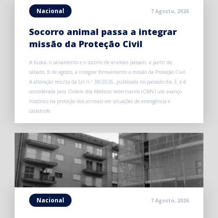
Nacional
7 Agosto, 2026
Socorro animal passa a integrar
missão da Proteção Civil
A busca, o salvamento e o socorro de animais passam, a partir de
sábado, 8 de agosto, a integrar formalmente a missão da Proteção Civil.
A alteração resulta da Lei n.º 38/2026, publicada no passado dia 3, e é
considerada pela Ordem dos Médicos Veterinários (OMV) um avanço
histórico na proteção dos animais em situações de emergência e
catástrofe.
Nacional
7 Agosto, 2026