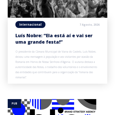
Internacional
7 Agosto, 2026
Luís Nobre: “Ela está aí e vai ser
uma grande festa!”
O presidente da Câmara Municipal de Viana do Castelo, Luís Nobre,
deixou uma mensagem à população e aos visitantes por ocasião da
Romaria em Honra de Nossa Senhora d’Agonia. O autarca destaca a
autenticidade das festas, o trabalho dos voluntários e o envolvimento
das entidades que contribuem para a organização da “romaria das
romarias”.