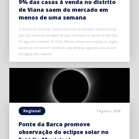
9% das casas à venda no distrito
de Viana saem do mercado em
menos de uma semana
O distrito de Viana do Castelo está entre os mercados imobiliários do
país com maior percentagem de casas vendidas em menos de sete dias.
No segundo trimestre de 2026, 9% dos imóveis anunciados na região
saíram do mercado em menos de uma semana, segundo uma análise
divulgada pelo idealista.
Regional
7 Agosto, 2026
Ponte da Barca promove
observação do eclipse solar no