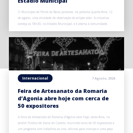
Estádio Municipal
O Município de Ponte da Barca promove, na próxima quarta-feira, 12
de agosto, uma atividade de observação do eclipse solar. A iniciativa
começa às 18h30, no Estádio Municipal, e é aberta à comunidade.
Internacional
7 Agosto, 2026
Feira de Artesanato da Romaria
d’Agonia abre hoje com cerca de
50 expositores
A Feira de Artesanato da Romaria d’Agonia abre hoje, sexta-feira, no
Jardim Público de Viana do Castelo, reunindo cerca de 50 expositores e
um programa com trabalhos ao vivo, oficinas para crianças e uma peça