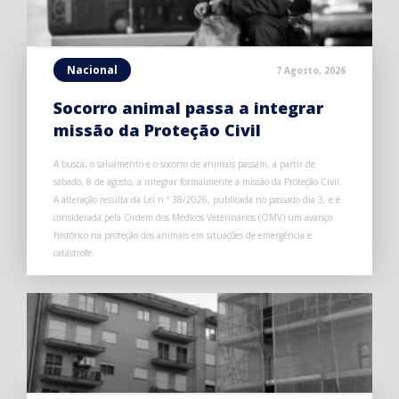
Nacional
7 Agosto, 2026
Socorro animal passa a integrar
missão da Proteção Civil
A busca, o salvamento e o socorro de animais passam, a partir de
sábado, 8 de agosto, a integrar formalmente a missão da Proteção Civil.
A alteração resulta da Lei n.º 38/2026, publicada no passado dia 3, e é
considerada pela Ordem dos Médicos Veterinários (OMV) um avanço
histórico na proteção dos animais em situações de emergência e
catástrofe.