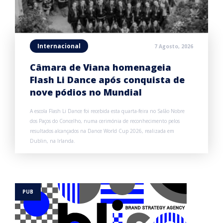
Internacional
7 Agosto, 2026
Câmara de Viana homenageia
Flash Li Dance após conquista de
nove pódios no Mundial
A escola Flash Li Dance foi recebida esta quarta-feira no Salão Nobre
dos Paços do Concelho, numa cerimónia de reconhecimento pelos
resultados alcançados na Dance World Cup 2026, realizada em
Dublin, na Irlanda.