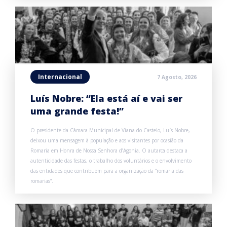
Internacional
7 Agosto, 2026
Luís Nobre: “Ela está aí e vai ser
uma grande festa!”
O presidente da Câmara Municipal de Viana do Castelo, Luís Nobre,
deixou uma mensagem à população e aos visitantes por ocasião da
Romaria em Honra de Nossa Senhora d’Agonia. O autarca destaca a
autenticidade das festas, o trabalho dos voluntários e o envolvimento
das entidades que contribuem para a organização da “romaria das
romarias”.