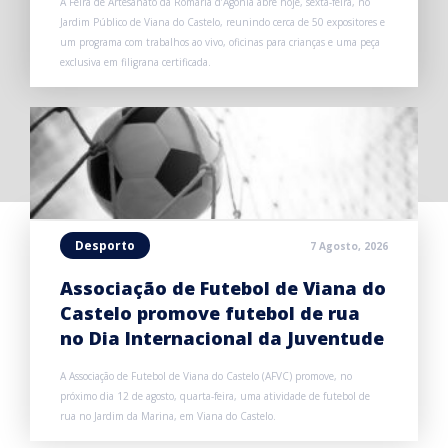
A Feira de Artesanato da Romaria d’Agonia abre hoje, sexta-feira, no
Jardim Público de Viana do Castelo, reunindo cerca de 50 expositores e
um programa com trabalhos ao vivo, oficinas para crianças e uma peça
exclusiva em filigrana certificada.
Desporto
7 Agosto, 2026
Associação de Futebol de Viana do
Castelo promove futebol de rua
no Dia Internacional da Juventude
A Associação de Futebol de Viana do Castelo (AFVC) promove, no
próximo dia 12 de agosto, quarta-feira, uma atividade de futebol de
rua no Jardim da Marina, em Viana do Castelo.