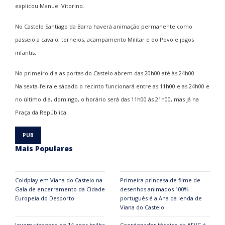
explicou Manuel Vitorino.
No Castelo Santiago da Barra haverá animação permanente como
passeio a cavalo, torneios, acampamento Militar e do Povo e jogos
infantis.
No primeiro dia as portas do Castelo abrem das 20h00 até às 24h00.
Na sexta-feira e sábado o recinto funcionará entre as 11h00 e as 24h00 e
no último dia, domingo, o horário será das 11h00 às 21h00, mas já na
Praça da República.
Mais Populares
Coldplay em Viana do Castelo na
Primeira princesa de filme de
Gala de encerramento da Cidade
desenhos animados 100%
Europeia do Desporto
português é a Ana da lenda de
Viana do Castelo
Jovem vianense de 14 anos brilha
Coordenador técnico da AFVC é