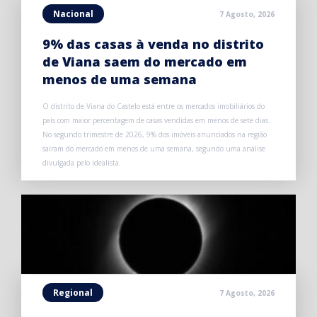
Nacional
7 Agosto, 2026
9% das casas à venda no distrito
de Viana saem do mercado em
menos de uma semana
O distrito de Viana do Castelo está entre os mercados imobiliários do
país com maior percentagem de casas vendidas em menos de sete dias.
No segundo trimestre de 2026, 9% dos imóveis anunciados na região
saíram do mercado em menos de uma semana, segundo uma análise
divulgada pelo idealista.
Regional
7 Agosto, 2026