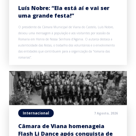
Luís Nobre: “Ela está aí e vai ser
uma grande festa!”
O presidente da Câmara Municipal de Viana do Castelo, Luís Nobre,
deixou uma mensagem à população e aos visitantes por ocasião da
Romaria em Honra de Nossa Senhora d’Agonia. O autarca destaca a
autenticidade das festas, o trabalho dos voluntários e o envolvimento
das entidades que contribuem para a organização da “romaria das
romarias”.
Internacional
7 Agosto, 2026
Câmara de Viana homenageia
Flash Li Dance após conquista de