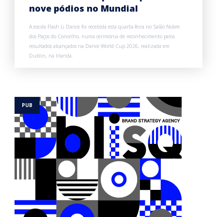
nove pódios no Mundial
A escola Flash Li Dance foi recebida esta quarta-feira no Salão Nobre
dos Paços do Concelho, numa cerimónia de reconhecimento pelos
resultados alcançados na Dance World Cup 2026, realizada em
Dublin, na Irlanda.