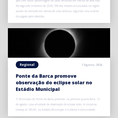
país com maior percentagem de casas vendidas em menos de sete dias.
No segundo trimestre de 2026, 9% dos imóveis anunciados na região
saíram do mercado em menos de uma semana, segundo uma análise
divulgada pelo idealista.
Regional
7 Agosto, 2026
Ponte da Barca promove
observação do eclipse solar no
Estádio Municipal
O Município de Ponte da Barca promove, na próxima quarta-feira, 12
de agosto, uma atividade de observação do eclipse solar. A iniciativa
começa às 18h30, no Estádio Municipal, e é aberta à comunidade.