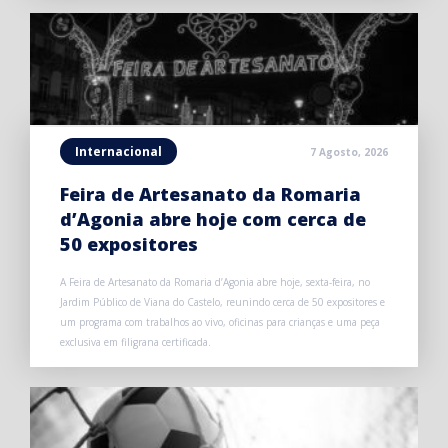
Internacional
7 Agosto, 2026
Feira de Artesanato da Romaria
d’Agonia abre hoje com cerca de
50 expositores
A Feira de Artesanato da Romaria d’Agonia abre hoje, sexta-feira, no
Jardim Público de Viana do Castelo, reunindo cerca de 50 expositores e
um programa com trabalhos ao vivo, oficinas para crianças e uma peça
exclusiva em filigrana certificada.