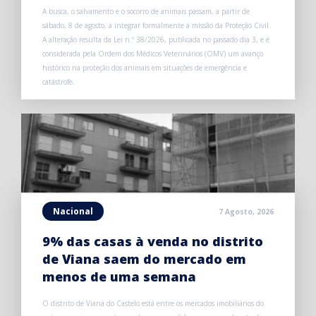
A busca, o salvamento e o socorro de animais passam, a partir de
sábado, 8 de agosto, a integrar formalmente a missão da Proteção Civil.
A alteração resulta da Lei n.º 38/2026, publicada no passado dia 3, e é
considerada pela Ordem dos Médicos Veterinários (OMV) um avanço
histórico na proteção dos animais em situações de emergência e
catástrofe.
Nacional
7 Agosto, 2026
9% das casas à venda no distrito
de Viana saem do mercado em
menos de uma semana
O distrito de Viana do Castelo está entre os mercados imobiliários do