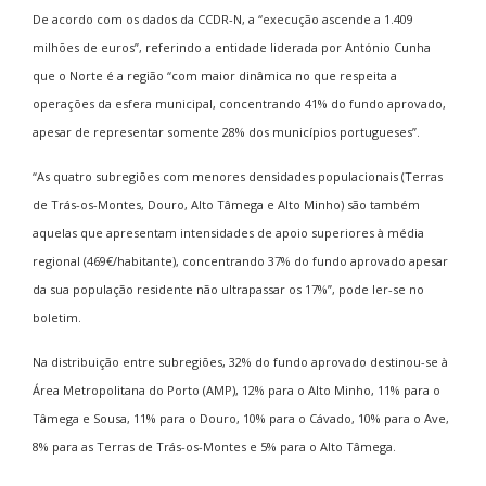
De acordo com os dados da CCDR-N, a “execução ascende a 1.409
milhões de euros”, referindo a entidade liderada por António Cunha
que o Norte é a região “com maior dinâmica no que respeita a
operações da esfera municipal, concentrando 41% do fundo aprovado,
apesar de representar somente 28% dos municípios portugueses”.
“As quatro subregiões com menores densidades populacionais (Terras
de Trás-os-Montes, Douro, Alto Tâmega e Alto Minho) são também
aquelas que apresentam intensidades de apoio superiores à média
regional (469€/habitante), concentrando 37% do fundo aprovado apesar
da sua população residente não ultrapassar os 17%”, pode ler-se no
boletim.
Na distribuição entre subregiões, 32% do fundo aprovado destinou-se à
Área Metropolitana do Porto (AMP), 12% para o Alto Minho, 11% para o
Tâmega e Sousa, 11% para o Douro, 10% para o Cávado, 10% para o Ave,
8% para as Terras de Trás-os-Montes e 5% para o Alto Tâmega.