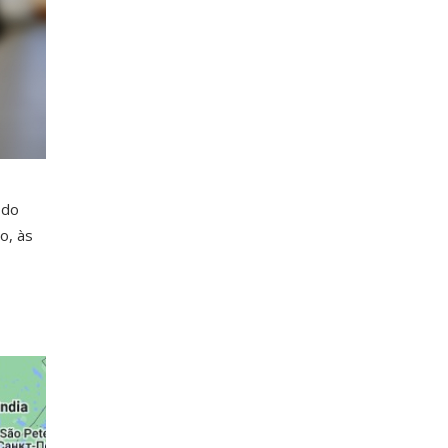
 do
o, às