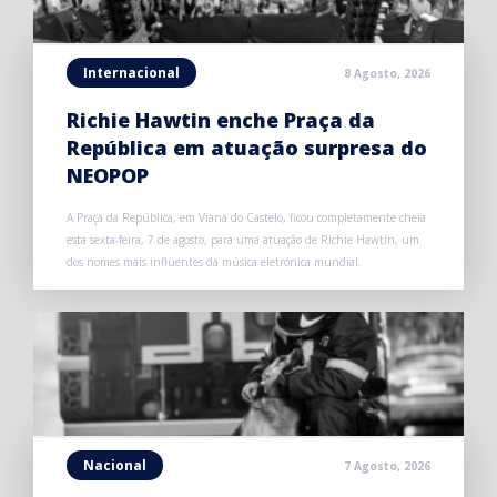
Internacional
8 Agosto, 2026
Richie Hawtin enche Praça da
República em atuação surpresa do
NEOPOP
A Praça da República, em Viana do Castelo, ficou completamente cheia
esta sexta-feira, 7 de agosto, para uma atuação de Richie Hawtin, um
dos nomes mais influentes da música eletrónica mundial.
Nacional
7 Agosto, 2026