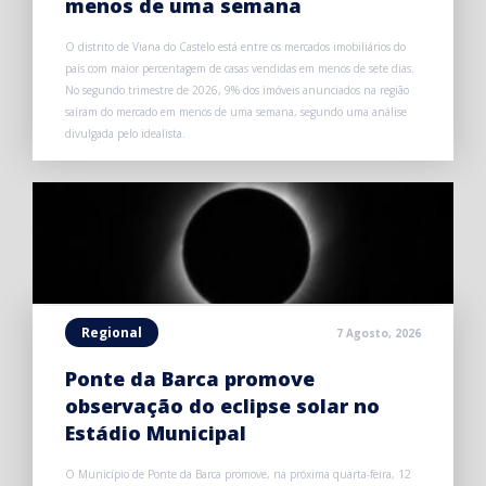
menos de uma semana
O distrito de Viana do Castelo está entre os mercados imobiliários do
país com maior percentagem de casas vendidas em menos de sete dias.
No segundo trimestre de 2026, 9% dos imóveis anunciados na região
saíram do mercado em menos de uma semana, segundo uma análise
divulgada pelo idealista.
Regional
7 Agosto, 2026
Ponte da Barca promove
observação do eclipse solar no
Estádio Municipal
O Município de Ponte da Barca promove, na próxima quarta-feira, 12