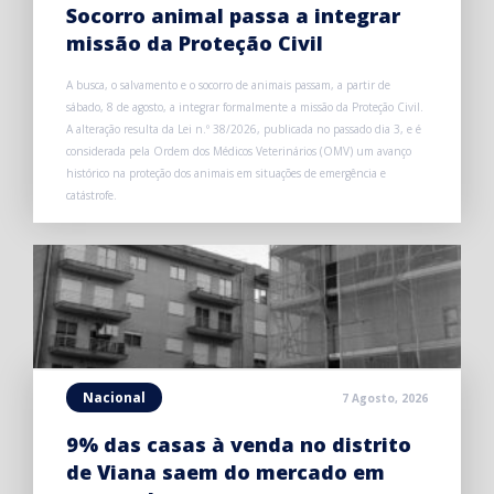
Socorro animal passa a integrar
missão da Proteção Civil
A busca, o salvamento e o socorro de animais passam, a partir de
sábado, 8 de agosto, a integrar formalmente a missão da Proteção Civil.
A alteração resulta da Lei n.º 38/2026, publicada no passado dia 3, e é
considerada pela Ordem dos Médicos Veterinários (OMV) um avanço
histórico na proteção dos animais em situações de emergência e
catástrofe.
Nacional
7 Agosto, 2026
9% das casas à venda no distrito
de Viana saem do mercado em