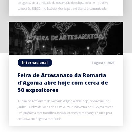
de agosto, uma atividade de observação do eclipse solar. A iniciativa
começa às 18h30, no Estádio Municipal, e é aberta à comunidade.
Internacional
7 Agosto, 2026
Feira de Artesanato da Romaria
d’Agonia abre hoje com cerca de
50 expositores
A Feira de Artesanato da Romaria d’Agonia abre hoje, sexta-feira, no
Jardim Público de Viana do Castelo, reunindo cerca de 50 expositores e
um programa com trabalhos ao vivo, oficinas para crianças e uma peça
exclusiva em filigrana certificada.