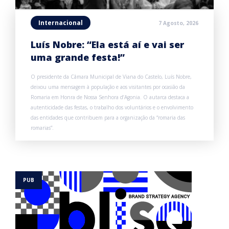
Internacional
7 Agosto, 2026
Luís Nobre: “Ela está aí e vai ser
uma grande festa!”
O presidente da Câmara Municipal de Viana do Castelo, Luís Nobre,
deixou uma mensagem à população e aos visitantes por ocasião da
Romaria em Honra de Nossa Senhora d’Agonia. O autarca destaca a
autenticidade das festas, o trabalho dos voluntários e o envolvimento
das entidades que contribuem para a organização da “romaria das
romarias”.