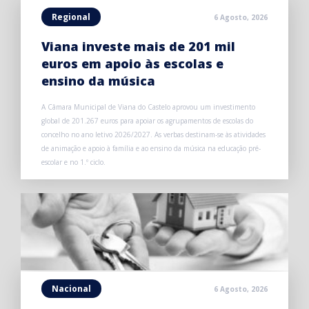
Regional
6 Agosto, 2026
Viana investe mais de 201 mil
euros em apoio às escolas e
ensino da música
A Câmara Municipal de Viana do Castelo aprovou um investimento
global de 201.267 euros para apoiar os agrupamentos de escolas do
concelho no ano letivo 2026/2027. As verbas destinam-se às atividades
de animação e apoio à família e ao ensino da música na educação pré-
escolar e no 1.º ciclo.
Nacional
6 Agosto, 2026