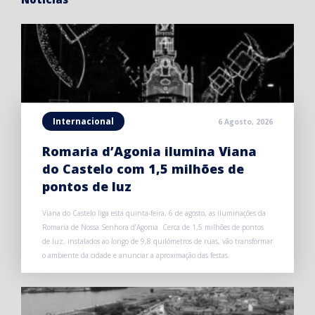
Internacional
6 Agosto, 2026
Romaria d’Agonia ilumina Viana
do Castelo com 1,5 milhões de
pontos de luz
Viana do Castelo liga esta quinta-feira, 6 de agosto, as iluminações da
Romaria de Nossa Senhora d’Agonia. Cerca de 1,5 milhões de pontos
de luz, instalados ao longo de 9,8 quilómetros de ruas, vão transformar
o ambiente da cidade e anunciar a aproximação das festas.