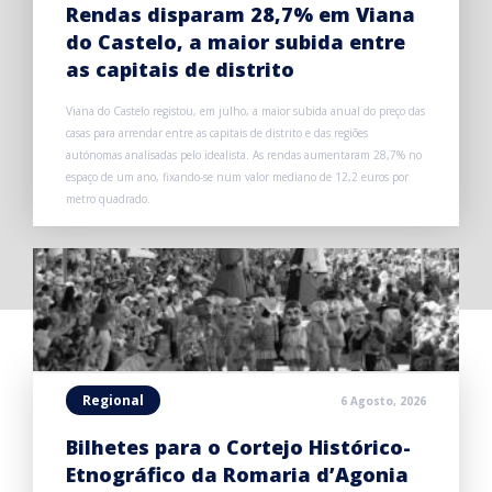
Rendas disparam 28,7% em Viana
do Castelo, a maior subida entre
as capitais de distrito
Viana do Castelo registou, em julho, a maior subida anual do preço das
casas para arrendar entre as capitais de distrito e das regiões
autónomas analisadas pelo idealista. As rendas aumentaram 28,7% no
espaço de um ano, fixando-se num valor mediano de 12,2 euros por
metro quadrado.
Regional
6 Agosto, 2026
Bilhetes para o Cortejo Histórico-
Etnográfico da Romaria d’Agonia