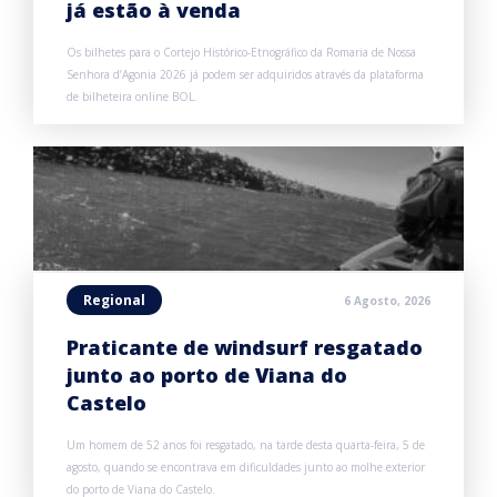
já estão à venda
Os bilhetes para o Cortejo Histórico-Etnográfico da Romaria de Nossa
Senhora d’Agonia 2026 já podem ser adquiridos através da plataforma
de bilheteira online BOL.
Regional
6 Agosto, 2026
Praticante de windsurf resgatado
junto ao porto de Viana do
Castelo
Um homem de 52 anos foi resgatado, na tarde desta quarta-feira, 5 de
agosto, quando se encontrava em dificuldades junto ao molhe exterior
do porto de Viana do Castelo.