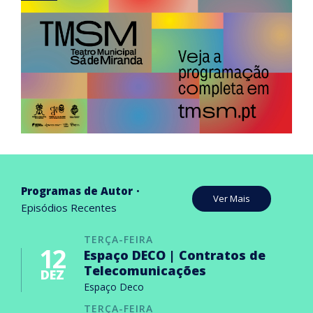
Programas de Autor
Ver Mais
Episódios Recentes
TERÇA-FEIRA
12
Espaço DECO | Contratos de
Telecomunicações
DEZ
Espaço Deco
TERÇA-FEIRA