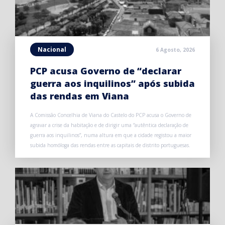
Nacional
6 Agosto, 2026
PCP acusa Governo de “declarar
guerra aos inquilinos” após subida
das rendas em Viana
A Comissão Concelhia de Viana do Castelo do PCP acusa o Governo de
agravar a crise da habitação e de dirigir uma “autêntica declaração de
guerra aos inquilinos”, numa altura em que a cidade registou a maior
subida homóloga das rendas entre as capitais de distrito portuguesas.