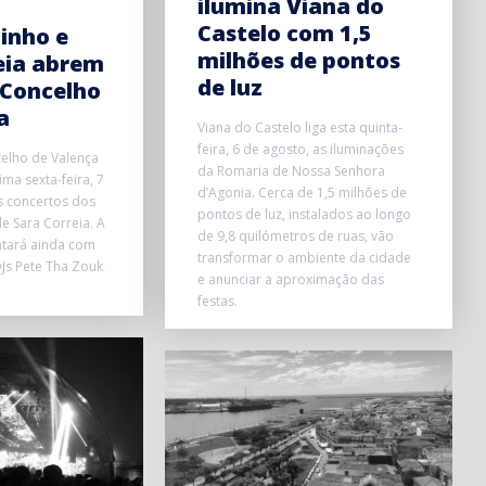
ilumina Viana do
Castelo com 1,5
inho e
milhões de pontos
eia abrem
de luz
 Concelho
a
Viana do Castelo liga esta quinta-
feira, 6 de agosto, as iluminações
elho de Valença
da Romaria de Nossa Senhora
ma sexta-feira, 7
d’Agonia. Cerca de 1,5 milhões de
s concertos dos
pontos de luz, instalados ao longo
e Sara Correia. A
de 9,8 quilómetros de ruas, vão
ntará ainda com
transformar o ambiente da cidade
Js Pete Tha Zouk
e anunciar a aproximação das
festas.