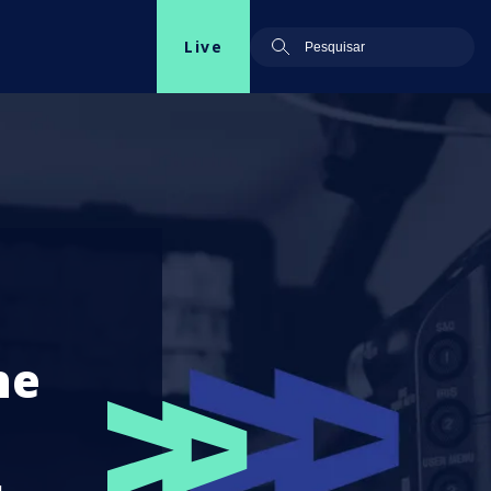
Live
he
s