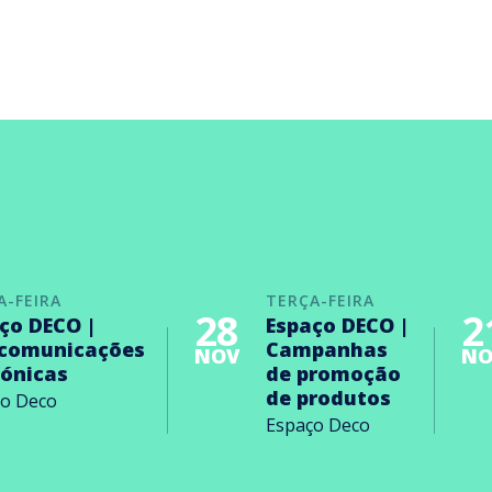
A-FEIRA
TERÇA-FEIRA
28
2
ço DECO |
Espaço DECO |
ecomunicações
Campanhas
NOV
NO
rónicas
de promoção
de produtos
ço Deco
Espaço Deco