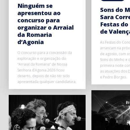
Ninguém se
Sons do M
apresentou ao
Sara Corr
concurso para
Festas do
organizar o Arraial
de Valenç
da Romaria
d’Agonia
As Festas do Conc
arrancam na próxi
O concurso para a concessão da
de agosto, com o
exploração e organização do
Sons do Minho e d
“Arraial da Romaria” de Nossa
primeira noite co
Senhora d’Agonia 2026 ficou
as atuações dos D
deserto, depois de não ter sido
e Pedro Borges.
apresentada qualquer candidatura.