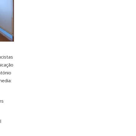
cistas
nicação
ntónio
media:
es
l