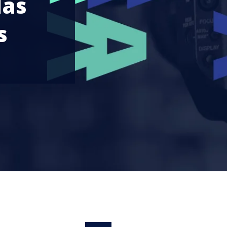
das
s