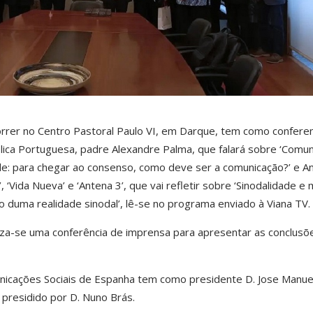
orrer no Centro Pastoral Paulo VI, em Darque, tem como conferen
lica Portuguesa, padre Alexandre Palma, que falará sobre ‘Comu
de: para chegar ao consenso, como deve ser a comunicação?’ e A
, ‘Vida Nueva’ e ‘Antena 3’, que vai refletir sobre ‘Sinodalidade e 
 duma realidade sinodal’, lê-se no programa enviado à Viana TV.
liza-se uma conferência de imprensa para apresentar as conclusõ
nicações Sociais de Espanha tem como presidente D. Jose Manue
presidido por D. Nuno Brás.