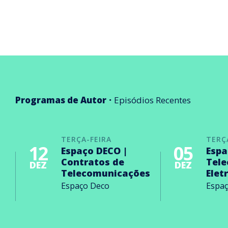
Programas de Autor
Episódios Recentes
TERÇA-FEIRA
TERÇ
12
05
Espaço DECO |
Espa
Contratos de
Tel
DEZ
DEZ
Telecomunicações
Elet
Espaço Deco
Espa