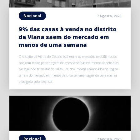
Nacional
7 Agosto, 2026
9% das casas à venda no distrito
de Viana saem do mercado em
menos de uma semana
O distrito de Viana do Castelo está entre os mercados imobiliários do
país com maior percentagem de casas vendidas em menos de sete dias.
No segundo trimestre de 2026, 9% dos imóveis anunciados na região
saíram do mercado em menos de uma semana, segundo uma análise
divulgada pelo idealista.
Regional
7 Agosto, 2026