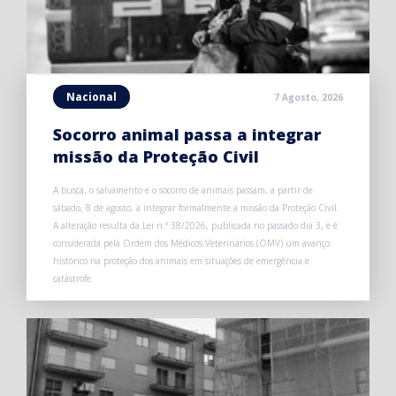
Nacional
7 Agosto, 2026
Socorro animal passa a integrar
missão da Proteção Civil
A busca, o salvamento e o socorro de animais passam, a partir de
sábado, 8 de agosto, a integrar formalmente a missão da Proteção Civil.
A alteração resulta da Lei n.º 38/2026, publicada no passado dia 3, e é
considerada pela Ordem dos Médicos Veterinários (OMV) um avanço
histórico na proteção dos animais em situações de emergência e
catástrofe.