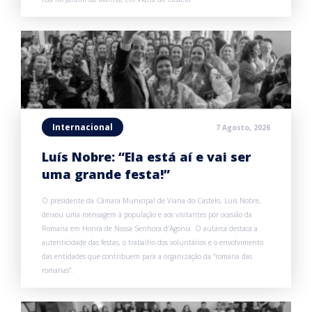
Internacional
7 Agosto, 2026
Luís Nobre: “Ela está aí e vai ser
uma grande festa!”
O presidente da Câmara Municipal de Viana do Castelo, Luís Nobre,
deixou uma mensagem à população e aos visitantes por ocasião da
Romaria em Honra de Nossa Senhora d’Agonia. O autarca destaca a
autenticidade das festas, o trabalho dos voluntários e o envolvimento
das entidades que contribuem para a organização da “romaria das
romarias”.