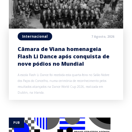
Internacional
7 Agosto, 2026
Câmara de Viana homenageia
Flash Li Dance após conquista de
nove pódios no Mundial
A escola Flash Li Dance foi recebida esta quarta-feira no Salão Nobre
dos Paços do Concelho, numa cerimónia de reconhecimento pelos
resultados alcançados na Dance World Cup 2026, realizada em
Dublin, na Irlanda.