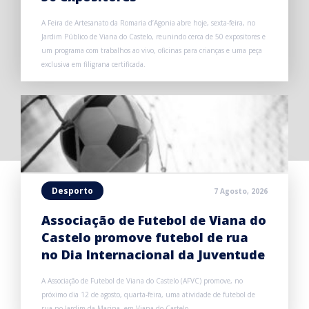
A Feira de Artesanato da Romaria d’Agonia abre hoje, sexta-feira, no
Jardim Público de Viana do Castelo, reunindo cerca de 50 expositores e
um programa com trabalhos ao vivo, oficinas para crianças e uma peça
exclusiva em filigrana certificada.
Desporto
7 Agosto, 2026
Associação de Futebol de Viana do
Castelo promove futebol de rua
no Dia Internacional da Juventude
A Associação de Futebol de Viana do Castelo (AFVC) promove, no
próximo dia 12 de agosto, quarta-feira, uma atividade de futebol de
rua no Jardim da Marina, em Viana do Castelo.