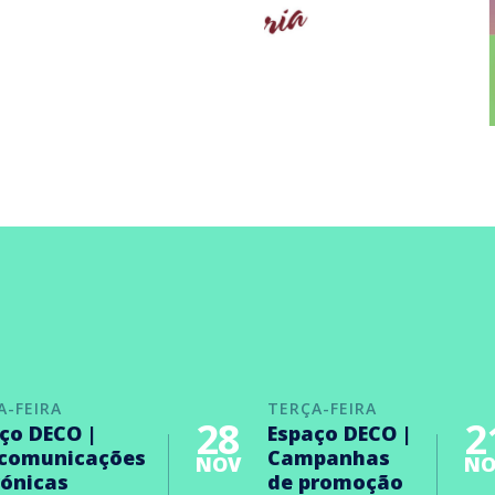
A-FEIRA
TERÇA-FEIRA
28
2
ço DECO |
Espaço DECO |
ecomunicações
Campanhas
NOV
NO
rónicas
de promoção