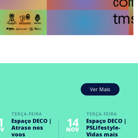
Ver Mais
TERÇA-FEIRA
TERÇA-FEIRA
1
14
Espaço DECO |
Espaço DECO |
Atraso nos
PSLifestyle-
V
NOV
voos
Vidas mais