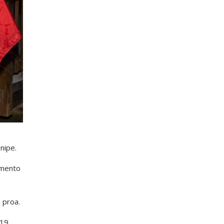
nipe.
imento
 proa.
 19