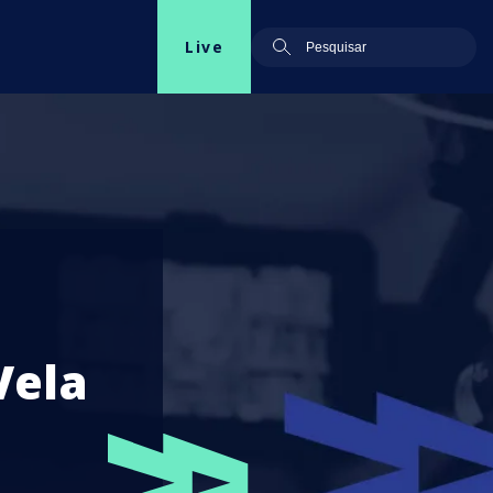
Live
Vela