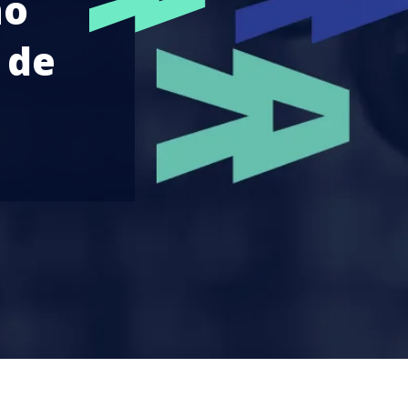
no
 de