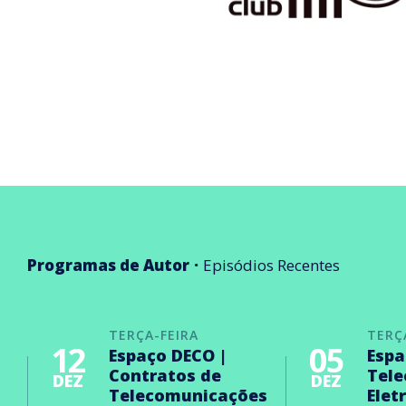
Programas de Autor
Episódios Recentes
TERÇA-FEIRA
TERÇ
12
05
Espaço DECO |
Espa
Contratos de
Tel
DEZ
DEZ
Telecomunicações
Elet