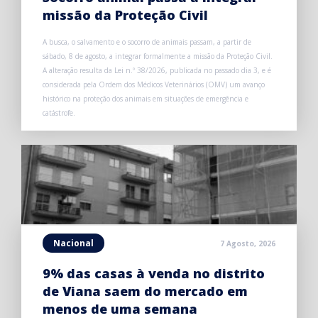
missão da Proteção Civil
A busca, o salvamento e o socorro de animais passam, a partir de
sábado, 8 de agosto, a integrar formalmente a missão da Proteção Civil.
A alteração resulta da Lei n.º 38/2026, publicada no passado dia 3, e é
considerada pela Ordem dos Médicos Veterinários (OMV) um avanço
histórico na proteção dos animais em situações de emergência e
catástrofe.
Nacional
7 Agosto, 2026
9% das casas à venda no distrito
de Viana saem do mercado em
menos de uma semana