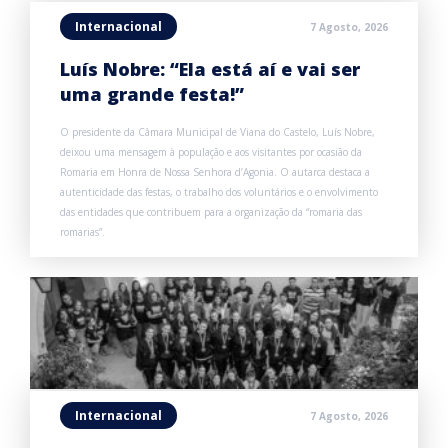
Internacional
7 Agosto, 2026
Luís Nobre: “Ela está aí e vai ser
uma grande festa!”
O presidente da Câmara Municipal de Viana do Castelo, Luís Nobre,
deixou uma mensagem à população e aos visitantes por ocasião da
Romaria em Honra de Nossa Senhora d’Agonia. O autarca destaca a
autenticidade das festas, o trabalho dos voluntários e o envolvimento
das entidades que contribuem para a organização da “romaria das
romarias”.
Internacional
7 Agosto, 2026