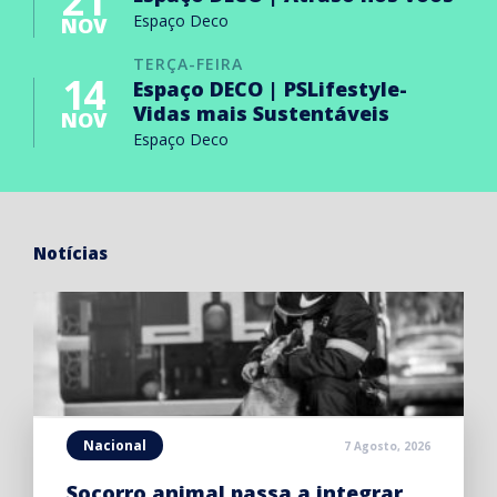
21
Espaço Deco
NOV
TERÇA-FEIRA
14
Espaço DECO | PSLifestyle-
Vidas mais Sustentáveis
NOV
Espaço Deco
Notícias
Nacional
7 Agosto, 2026
Socorro animal passa a integrar