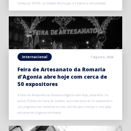
começa às 18h30, no Estádio Municipal, e é aberta à comunidade.
Internacional
7 Agosto, 2026
Feira de Artesanato da Romaria
d’Agonia abre hoje com cerca de
50 expositores
A Feira de Artesanato da Romaria d’Agonia abre hoje, sexta-feira, no
Jardim Público de Viana do Castelo, reunindo cerca de 50 expositores e
um programa com trabalhos ao vivo, oficinas para crianças e uma peça
exclusiva em filigrana certificada.