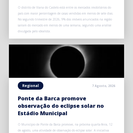
O distrito de Viana do Castelo está entre os mercados imobiliários do
país com maior percentagem de casas vendidas em menos de sete dias.
No segundo trimestre de 2026, 9% dos imóveis anunciados na região
saíram do mercado em menos de uma semana, segundo uma análise
divulgada pelo idealista.
Regional
7 Agosto, 2026
Ponte da Barca promove
observação do eclipse solar no
Estádio Municipal
O Município de Ponte da Barca promove, na próxima quarta-feira, 12
de agosto, uma atividade de observação do eclipse solar. A iniciativa