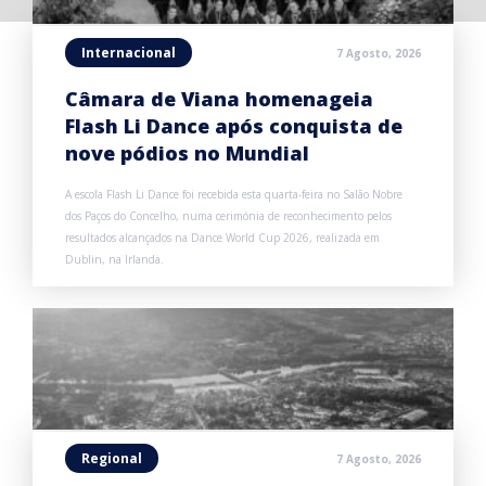
Internacional
7 Agosto, 2026
Câmara de Viana homenageia
Flash Li Dance após conquista de
nove pódios no Mundial
A escola Flash Li Dance foi recebida esta quarta-feira no Salão Nobre
dos Paços do Concelho, numa cerimónia de reconhecimento pelos
resultados alcançados na Dance World Cup 2026, realizada em
Dublin, na Irlanda.
Regional
7 Agosto, 2026