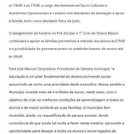
as 15h30 e as 17h30, a cargo das Animadoras Sócio-Culturais e
Assistentes Operacionais e contará com atividades de animação e apoio
à família, bem como atividade física de Judo.
O alargamento de horário no Pré-Escolar e 1º Ciclo do Ensino Básico
continuará a apoiar as famílias permitindo a entrada dos alunos às 07h30
e a possibilidade de permanecerem no estabelecimento de ensino até
às 18h30.
Para José Manuel Carpinteira, Presidente da Câmara municipal, “𝘢
𝘦𝘥𝘶𝘤𝘢𝘤̧𝘢̃𝘰 𝘦́ 𝘶𝘮 𝘱𝘪𝘭𝘢𝘳 𝘧𝘶𝘯𝘥𝘢𝘮𝘦𝘯𝘵𝘢𝘭 𝘥𝘰 𝘥𝘦𝘴𝘦𝘯𝘷𝘰𝘭𝘷𝘪𝘮𝘦𝘯𝘵𝘰 𝘴𝘰𝘤𝘪𝘢𝘭,
𝘢𝘴𝘴𝘶𝘮𝘪𝘯𝘥𝘰-𝘴𝘦 𝘤𝘰𝘮𝘰 𝘶𝘮𝘢 𝘱𝘳𝘪𝘰𝘳𝘪𝘥𝘢𝘥𝘦 𝘥𝘦𝘴𝘵𝘦 𝘦𝘹𝘦𝘤𝘶𝘵𝘪𝘷𝘰. 𝘕𝘦𝘴𝘴𝘦 𝘴𝘦𝘯𝘵𝘪𝘥𝘰 𝘰
𝘔𝘶𝘯𝘪𝘤𝘪́𝘱𝘪𝘰 𝘪𝘯𝘷𝘦𝘴𝘵𝘦 𝘮𝘢𝘪𝘴 𝘥𝘦 4 𝘮𝘪𝘭𝘩𝘰̃𝘦𝘴 𝘥𝘦 𝘦𝘶𝘳𝘰𝘴, 𝘯𝘦𝘴𝘵𝘦 𝘴𝘦𝘵𝘰𝘳, 𝘤𝘰𝘮 𝘰
𝘰𝘣𝘫𝘦𝘵𝘪𝘷𝘰 𝘥𝘦 𝘤𝘳𝘪𝘢𝘳 𝘢𝘴 𝘮𝘦𝘭𝘩𝘰𝘳𝘦𝘴 𝘤𝘰𝘯𝘥𝘪𝘤̧𝘰̃𝘦𝘴 𝘥𝘦 𝘢𝘱𝘳𝘦𝘯𝘥𝘪𝘻𝘢𝘨𝘦𝘮 𝘢 𝘵𝘰𝘥𝘰𝘴 𝘰𝘴
𝘢𝘭𝘶𝘯𝘰𝘴 𝘦 𝘥𝘦 𝘮𝘢𝘪𝘰𝘳 𝘤𝘰𝘯𝘧𝘰𝘳𝘵𝘰 𝘢̀𝘴 𝘴𝘶𝘢𝘴 𝘧𝘢𝘮𝘪́𝘭𝘪𝘢𝘴. 𝘖 𝘮𝘶𝘯𝘪𝘤𝘪́𝘱𝘪𝘰 𝘵𝘦𝘮
𝘪𝘯𝘷𝘦𝘴𝘵𝘪𝘥𝘰, 𝘢𝘪𝘯𝘥𝘢, 𝘯𝘢 𝘳𝘦𝘲𝘶𝘢𝘭𝘪𝘧𝘪𝘤𝘢𝘤̧𝘢̃𝘰 𝘥𝘰 𝘱𝘢𝘳𝘲𝘶𝘦 𝘦𝘴𝘤𝘰𝘭𝘢𝘳, 𝘵𝘦𝘯𝘥𝘰
𝘤𝘰𝘯𝘴𝘤𝘪𝘦̂𝘯𝘤𝘪𝘢 𝘥𝘦 𝘲𝘶𝘦 𝘢𝘪𝘯𝘥𝘢 𝘩𝘢́ 𝘮𝘶𝘪𝘵𝘰 𝘢 𝘧𝘢𝘻𝘦𝘳 𝘯𝘦𝘴𝘵𝘢 𝘮𝘢𝘵𝘦́𝘳𝘪𝘢. 𝘈𝘱𝘳𝘰𝘷𝘦𝘪𝘵𝘰 𝘢
𝘰𝘱𝘰𝘳𝘵𝘶𝘯𝘪𝘥𝘢𝘥𝘦 𝘱𝘢𝘳𝘢 𝘥𝘦𝘴𝘦𝘫𝘢𝘳 𝘢 𝘵𝘰𝘥𝘰𝘴 𝘰𝘴 𝘢𝘭𝘶𝘯𝘰𝘴 𝘦 𝘦𝘯𝘤𝘢𝘳𝘳𝘦𝘨𝘢𝘥𝘰𝘴 𝘥𝘦