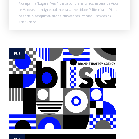
A campanha “Lugar à Mesa”, criada por Eliana Barros, natural de Arcos
de Valdevez e antiga estudante da Universidade Politécnica de Viana
do Castelo, conquistou duas distinções nos Prémios Lusófonos da
Criatividade.