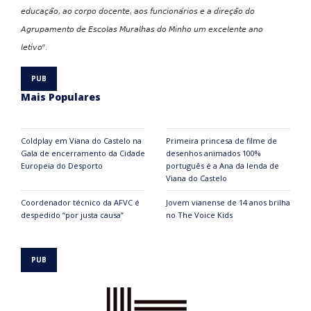
𝘦𝘥𝘶𝘤𝘢𝘤̧𝘢̃𝘰, 𝘢𝘰 𝘤𝘰𝘳𝘱𝘰 𝘥𝘰𝘤𝘦𝘯𝘵𝘦, 𝘢𝘰𝘴 𝘧𝘶𝘯𝘤𝘪𝘰𝘯𝘢́𝘳𝘪𝘰𝘴 𝘦 𝘢 𝘥𝘪𝘳𝘦𝘤̧𝘢̃𝘰 𝘥𝘰
𝘈𝘨𝘳𝘶𝘱𝘢𝘮𝘦𝘯𝘵𝘰 𝘥𝘦 𝘌𝘴𝘤𝘰𝘭𝘢𝘴 𝘔𝘶𝘳𝘢𝘭𝘩𝘢𝘴 𝘥𝘰 𝘔𝘪𝘯𝘩𝘰 𝘶𝘮 𝘦𝘹𝘤𝘦𝘭𝘦𝘯𝘵𝘦 𝘢𝘯𝘰
𝘭𝘦𝘵𝘪𝘷𝘰”.
Mais Populares
Coldplay em Viana do Castelo na
Primeira princesa de filme de
Gala de encerramento da Cidade
desenhos animados 100%
Europeia do Desporto
português é a Ana da lenda de
Viana do Castelo
Coordenador técnico da AFVC é
Jovem vianense de 14 anos brilha
despedido “por justa causa”
no The Voice Kids