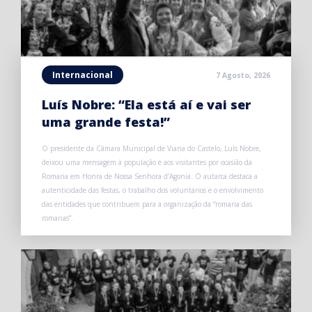
Internacional
7 Agosto, 2026
Luís Nobre: “Ela está aí e vai ser
uma grande festa!”
O presidente da Câmara Municipal de Viana do Castelo, Luís Nobre,
deixou uma mensagem à população e aos visitantes por ocasião da
Romaria em Honra de Nossa Senhora d’Agonia. O autarca destaca a
autenticidade das festas, o trabalho dos voluntários e o envolvimento
das entidades que contribuem para a organização da “romaria das
romarias”.