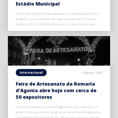
Estádio Municipal
O Município de Ponte da Barca promove, na próxima quarta-feira, 12
de agosto, uma atividade de observação do eclipse solar. A iniciativa
começa às 18h30, no Estádio Municipal, e é aberta à comunidade.
Internacional
7 Agosto, 2026
Feira de Artesanato da Romaria
d’Agonia abre hoje com cerca de
50 expositores
A Feira de Artesanato da Romaria d’Agonia abre hoje, sexta-feira, no
Jardim Público de Viana do Castelo, reunindo cerca de 50 expositores e
um programa com trabalhos ao vivo, oficinas para crianças e uma peça