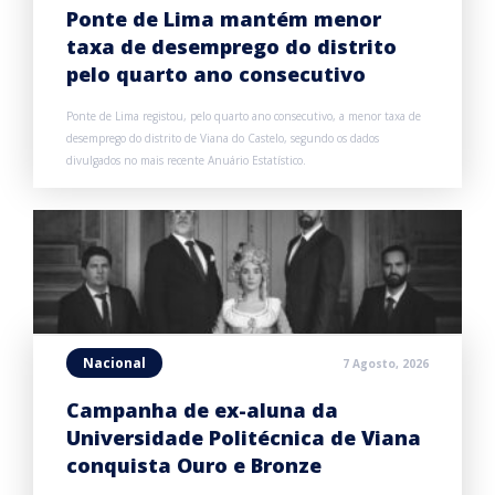
Ponte de Lima mantém menor
taxa de desemprego do distrito
pelo quarto ano consecutivo
Ponte de Lima registou, pelo quarto ano consecutivo, a menor taxa de
desemprego do distrito de Viana do Castelo, segundo os dados
divulgados no mais recente Anuário Estatístico.
Nacional
7 Agosto, 2026
Campanha de ex-aluna da
Universidade Politécnica de Viana
conquista Ouro e Bronze