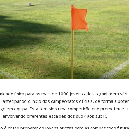
idade única para os mais de 1000 jovens atletas ganharem vári
ntecipando o início dos campeonatos oficiais, de forma a poten
jogo em equipa. Esta tem sido uma competição que prometeu e c
o, envolvendo diferentes escalões dos sub7 aos sub15.
to é então preparar os jovens atletas para as competições futura