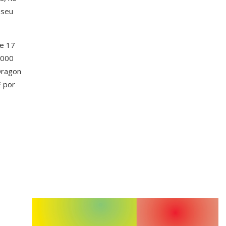
 seu
 e 17
5000
Dragon
E por