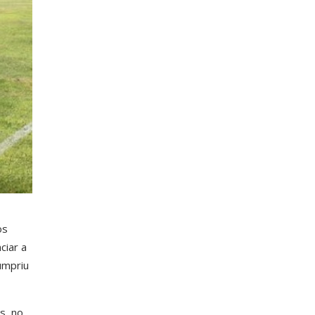
os
ciar a
umpriu
s, no