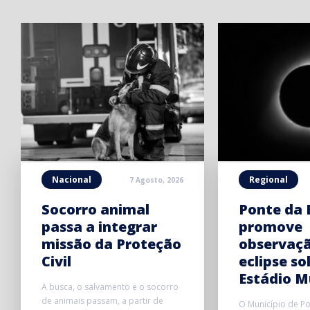
Nacional
Regional
7 Agosto, 2026
Socorro animal
Ponte da 
passa a integrar
promove
missão da Proteção
observaç
Civil
eclipse so
Estádio M
A busca, o salvamento e o socorro
de animais passam, a partir de
O Município de P