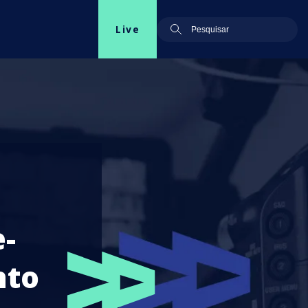
Live
e-
nto