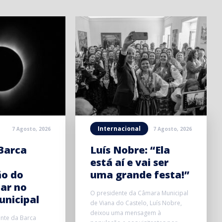
Internacional
7 Agosto, 2026
7 Agosto, 2026
Barca
Luís Nobre: “Ela
está aí e vai ser
ão do
uma grande festa!”
lar no
O presidente da Câmara Municipal
unicipal
de Viana do Castelo, Luís Nobre,
deixou uma mensagem à
onte da Barca