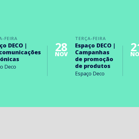
A-FEIRA
TERÇA-FEIRA
28
2
ço DECO |
Espaço DECO |
ecomunicações
Campanhas
NOV
NO
rónicas
de promoção
de produtos
ço Deco
Espaço Deco