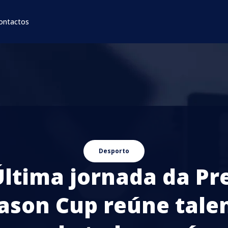
ontactos
Desporto
ltima jornada da Pr
ason Cup reúne tale