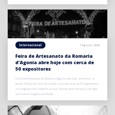
Internacional
7 Agosto, 2026
Feira de Artesanato da Romaria
d’Agonia abre hoje com cerca de
50 expositores
A Feira de Artesanato da Romaria d’Agonia abre hoje, sexta-feira, no
Jardim Público de Viana do Castelo, reunindo cerca de 50 expositores e
um programa com trabalhos ao vivo, oficinas para crianças e uma peça
exclusiva em filigrana certificada.