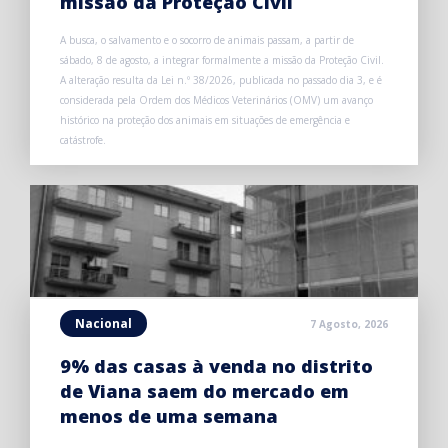
missão da Proteção Civil
A busca, o salvamento e o socorro de animais passam, a partir de
sábado, 8 de agosto, a integrar formalmente a missão da Proteção Civil.
A alteração resulta da Lei n.º 38/2026, publicada no passado dia 3, e é
considerada pela Ordem dos Médicos Veterinários (OMV) um avanço
histórico na proteção dos animais em situações de emergência e
catástrofe.
Nacional
7 Agosto, 2026
9% das casas à venda no distrito
de Viana saem do mercado em
menos de uma semana