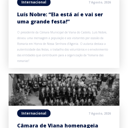
Internacional
7 Agosto, 2026
Luís Nobre: “Ela está aí e vai ser
uma grande festa!”
O presidente da Câmara Municipal de Viana do Castelo, Luís Nobre,
deixou uma mensagem à população e aos visitantes por ocasião da
Romaria em Honra de Nossa Senhora d’Agonia. O autarca destaca a
autenticidade das festas, o trabalho dos voluntários e o envolvimento
das entidades que contribuem para a organização da “romaria das
romarias”.
Internacional
7 Agosto, 2026
Câmara de Viana homenageia