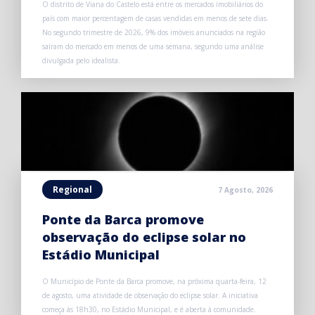
O distrito de Viana do Castelo está entre os mercados imobiliários do
país com maior percentagem de casas vendidas em menos de sete dias.
No segundo trimestre de 2026, 9% dos imóveis anunciados na região
saíram do mercado em menos de uma semana, segundo uma análise
divulgada pelo idealista.
Regional
7 Agosto, 2026
Ponte da Barca promove
observação do eclipse solar no
Estádio Municipal
O Município de Ponte da Barca promove, na próxima quarta-feira, 12
de agosto, uma atividade de observação do eclipse solar. A iniciativa
começa às 18h30, no Estádio Municipal, e é aberta à comunidade.