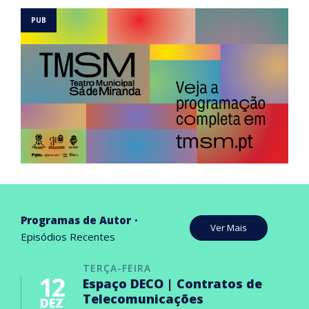
Programas de Autor
Ver Mais
Episódios Recentes
TERÇA-FEIRA
12
Espaço DECO | Contratos de
Telecomunicações
DEZ