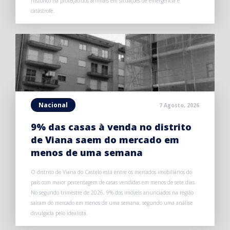
histórico na proteção dos animais em situações de emergência e
catástrofe.
Nacional
7 Agosto, 2026
9% das casas à venda no distrito
de Viana saem do mercado em
menos de uma semana
O distrito de Viana do Castelo está entre os mercados imobiliários do
país com maior percentagem de casas vendidas em menos de sete dias.
No segundo trimestre de 2026, 9% dos imóveis anunciados na região
saíram do mercado em menos de uma semana, segundo uma análise
divulgada pelo idealista.