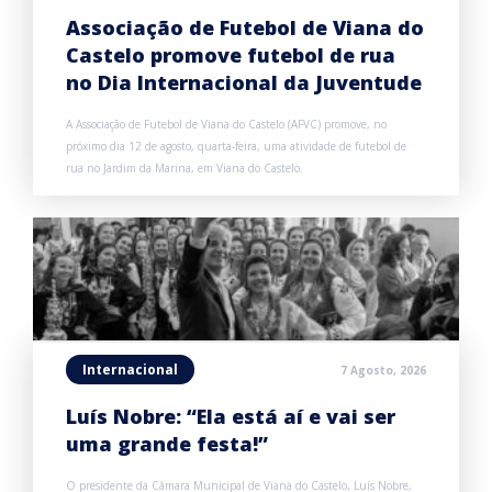
Associação de Futebol de Viana do
Castelo promove futebol de rua
no Dia Internacional da Juventude
A Associação de Futebol de Viana do Castelo (AFVC) promove, no
próximo dia 12 de agosto, quarta-feira, uma atividade de futebol de
rua no Jardim da Marina, em Viana do Castelo.
Internacional
7 Agosto, 2026
Luís Nobre: “Ela está aí e vai ser
uma grande festa!”
O presidente da Câmara Municipal de Viana do Castelo, Luís Nobre,