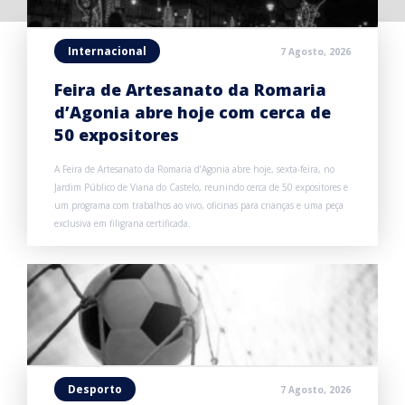
Internacional
7 Agosto, 2026
Feira de Artesanato da Romaria
d’Agonia abre hoje com cerca de
50 expositores
A Feira de Artesanato da Romaria d’Agonia abre hoje, sexta-feira, no
Jardim Público de Viana do Castelo, reunindo cerca de 50 expositores e
um programa com trabalhos ao vivo, oficinas para crianças e uma peça
exclusiva em filigrana certificada.
Desporto
7 Agosto, 2026