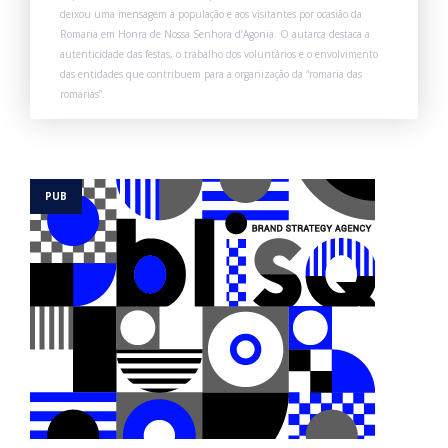
deixou uma mensagem à população e aos visitantes por ocasião da
Romaria em Honra de Nossa Senhora d’Agonia. O autarca destaca a
autenticidade das festas, o trabalho dos voluntários e o envolvimento
das entidades que contribuem para a organização da “romaria das
romarias”.