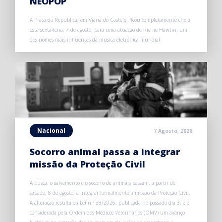
NEOPOP
A Praça da República, em Viana do Castelo, ficou completamente cheia
esta sexta-feira, 7 de agosto, para uma atuação de Richie Hawtin, um
dos nomes mais influentes da música eletrónica mundial.
Nacional
7 Agosto, 2026
Socorro animal passa a integrar
missão da Proteção Civil
A busca, o salvamento e o socorro de animais passam, a partir de
sábado, 8 de agosto, a integrar formalmente a missão da Proteção Civil.
A alteração resulta da Lei n.º 38/2026, publicada no passado dia 3, e é
considerada pela Ordem dos Médicos Veterinários (OMV) um avanço