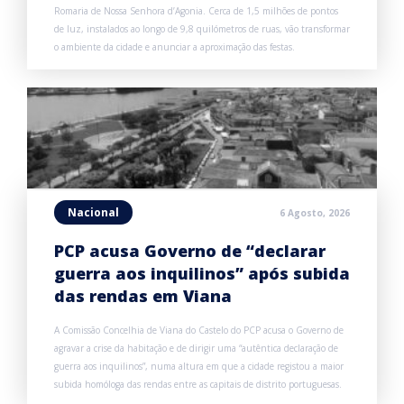
Romaria de Nossa Senhora d’Agonia. Cerca de 1,5 milhões de pontos
de luz, instalados ao longo de 9,8 quilómetros de ruas, vão transformar
o ambiente da cidade e anunciar a aproximação das festas.
Nacional
6 Agosto, 2026
PCP acusa Governo de “declarar
guerra aos inquilinos” após subida
das rendas em Viana
A Comissão Concelhia de Viana do Castelo do PCP acusa o Governo de
agravar a crise da habitação e de dirigir uma “autêntica declaração de
guerra aos inquilinos”, numa altura em que a cidade registou a maior
subida homóloga das rendas entre as capitais de distrito portuguesas.