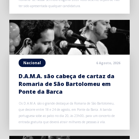
ter sido apresentada qualquer candidatura.
Nacional
6 Agosto, 2026
D.A.M.A. são cabeça de cartaz da
Romaria de São Bartolomeu em
Ponte da Barca
Os D.A.M.A. são o grande destaque da Romaria de São Bartolomeu,
que decorre entre 18 e 24 de agosto, em Ponte da Barca. A banda
portuguesa sobe ao palco no dia 20, às 23h00, para um concerto de
entrada gratuita que deverá atrair milhares de pessoas à vila.