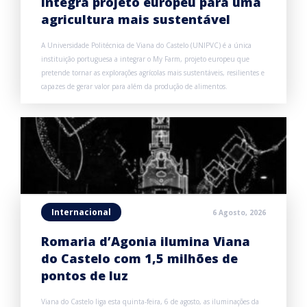
integra projeto europeu para uma
agricultura mais sustentável
A Universidade Politécnica de Viana do Castelo (UNIPVC) é a única
instituição portuguesa a integrar o My Farm, projeto europeu que
pretende tornar as explorações agrícolas mais sustentáveis, resilientes e
capazes de gerar valor para além da produção de alimentos.
Internacional
6 Agosto, 2026
Romaria d’Agonia ilumina Viana
do Castelo com 1,5 milhões de
pontos de luz
Viana do Castelo liga esta quinta-feira, 6 de agosto, as iluminações da