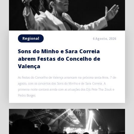
Regional
6 Agosto, 2026
Sons do Minho e Sara Correia
abrem Festas do Concelho de
Valença
As Festas do Concelho de Valença arrancam na próxima sexta-feira, 7 de
agosto, com os concertos dos Sons do Minho e de Sara Correia. A
primeira noite contará ainda com as atuações dos DJs Pete Tha Zouk e
Pedro Borges.