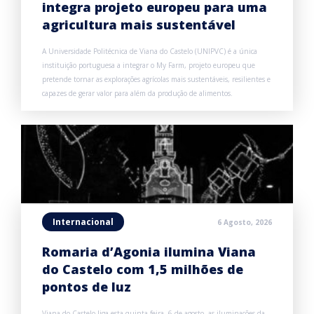
integra projeto europeu para uma
agricultura mais sustentável
A Universidade Politécnica de Viana do Castelo (UNIPVC) é a única
instituição portuguesa a integrar o My Farm, projeto europeu que
pretende tornar as explorações agrícolas mais sustentáveis, resilientes e
capazes de gerar valor para além da produção de alimentos.
Internacional
6 Agosto, 2026
Romaria d’Agonia ilumina Viana
do Castelo com 1,5 milhões de
pontos de luz
Viana do Castelo liga esta quinta-feira, 6 de agosto, as iluminações da