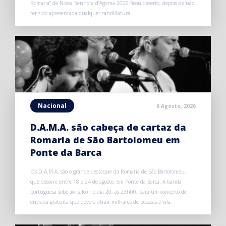
Romaria” de Nossa Senhora d’Agonia 2026 ficou deserto, depois de não
ter sido apresentada qualquer candidatura.
Nacional
6 Agosto, 2026
D.A.M.A. são cabeça de cartaz da
Romaria de São Bartolomeu em
Ponte da Barca
Os D.A.M.A. são o grande destaque da Romaria de São Bartolomeu,
que decorre entre 18 e 24 de agosto, em Ponte da Barca. A banda
portuguesa sobe ao palco no dia 20, às 23h00, para um concerto de
entrada gratuita que deverá atrair milhares de pessoas à vila.