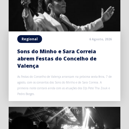
Regional
6 Agosto, 2026
Sons do Minho e Sara Correia
abrem Festas do Concelho de
Valença
As Festas do Concelho de Valença arrancam na próxima sexta-feira, 7 de
agosto, com os concertos dos Sons do Minho e de Sara Correia. A
primeira noite contará ainda com as atuações dos DJs Pete Tha Zouk e
Pedro Borges.