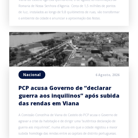
Romaria de Nossa Senhora d’Agonia. Cerca de 1,5 milhões de pontos
de luz, instalados ao longo de 9,8 quilómetros de ruas, vão transformar
o ambiente da cidade e anunciar a aproximação das festas.
Nacional
6 Agosto, 2026
PCP acusa Governo de “declarar
guerra aos inquilinos” após subida
das rendas em Viana
A Comissão Concelhia de Viana do Castelo do PCP acusa o Governo de
agravar a crise da habitação e de dirigir uma “autêntica declaração de
guerra aos inquilinos”, numa altura em que a cidade registou a maior
subida homóloga das rendas entre as capitais de distrito portuguesas.