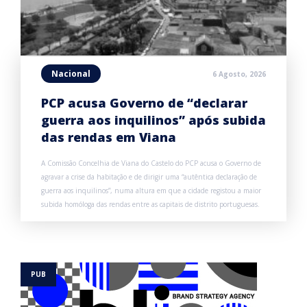
Nacional
6 Agosto, 2026
PCP acusa Governo de “declarar
guerra aos inquilinos” após subida
das rendas em Viana
A Comissão Concelhia de Viana do Castelo do PCP acusa o Governo de
agravar a crise da habitação e de dirigir uma “autêntica declaração de
guerra aos inquilinos”, numa altura em que a cidade registou a maior
subida homóloga das rendas entre as capitais de distrito portuguesas.