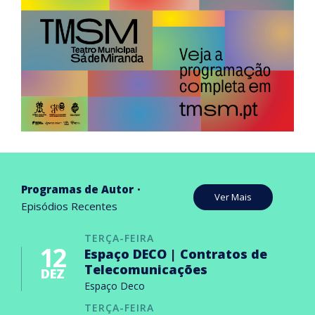
Programas de Autor
Ver Mais
Episódios Recentes
TERÇA-FEIRA
12
Espaço DECO | Contratos de
Telecomunicações
DEZ
Espaço Deco
TERÇA-FEIRA