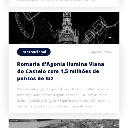
Internacional
6 Agosto, 2026
Romaria d’Agonia ilumina Viana
do Castelo com 1,5 milhões de
pontos de luz
Viana do Castelo liga esta quinta-feira, 6 de agosto, as iluminações da
Romaria de Nossa Senhora d’Agonia. Cerca de 1,5 milhões de pontos
de luz, instalados ao longo de 9,8 quilómetros de ruas, vão transformar
o ambiente da cidade e anunciar a aproximação das festas.