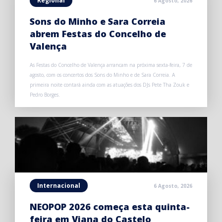
Regional
6 Agosto, 2026
Sons do Minho e Sara Correia
abrem Festas do Concelho de
Valença
As Festas do Concelho de Valença arrancam na próxima sexta-feira, 7 de
agosto, com os concertos dos Sons do Minho e de Sara Correia. A
primeira noite contará ainda com as atuações dos DJs Pete Tha Zouk e
Pedro Borges.
Internacional
6 Agosto, 2026
NEOPOP 2026 começa esta quinta-
feira em Viana do Castelo