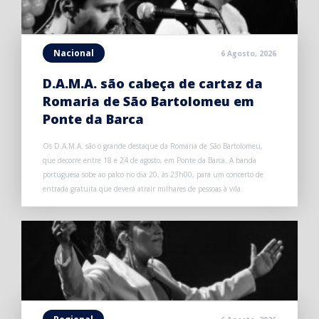
Nacional
6 Agosto, 2026
D.A.M.A. são cabeça de cartaz da
Romaria de São Bartolomeu em
Ponte da Barca
Os D.A.M.A. são o grande destaque da Romaria de São Bartolomeu,
que decorre entre 18 e 24 de agosto, em Ponte da Barca. A banda
portuguesa sobe ao palco no dia 20, às 23h00, para um concerto de
entrada gratuita que deverá atrair milhares de pessoas à vila.