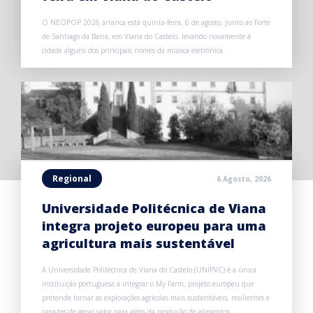
O NEOPOP 2026 arranca esta quinta-feira, 6 de agosto, junto ao Forte
de Santiago da Barra, em Viana do Castelo, levando novamente à
cidade alguns dos principais nomes da música eletrónica.
Regional
6 Agosto, 2026
Universidade Politécnica de Viana
integra projeto europeu para uma
agricultura mais sustentável
A Universidade Politécnica de Viana do Castelo (UNIPVC) é a única
instituição portuguesa a integrar o My Farm, projeto europeu que
pretende tornar as explorações agrícolas mais sustentáveis, resilientes e
capazes de gerar valor para além da produção de alimentos.