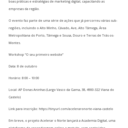
boas práticas e estratégias de marketing digital, capacitando as
empresas da região.
O evento faz parte de uma série de ações que já percorreu várias sub-
regiões, incluindo o Alto Minho, Cávado, Ave, Alto Tâmega, Área
Metropolitana do Porto, Tâmega e Sousa, Douro e Terras de Trás-os-
Montes.
Workshop “O seu primeiro website”
Data:
8 de outubro
Horário:
8:00 – 10:00
Local:
AP Donas Aninhas (Largo Vasco da Gama, 38, 4900-322 Viana do
Castelo)
Link para inscrição:
https://tinyurl.com/aceleraronorte-viana-castelo
Em breve, o projeto Acelerar o Norte lançará a Academia Digital, uma
plataforma de aprendizagem online e gratuita, com conteúdos