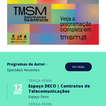
Programas de Autor
Ver Mais
Episódios Recentes
TERÇA-FEIRA
12
Espaço DECO | Contratos de
Telecomunicações
DEZ
Espaço Deco
TERÇA-FEIRA