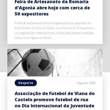
Feira de Artesanato da Romaria
d’Agonia abre hoje com cerca de
50 expositores
A Feira de Artesanato da Romaria d’Agonia abre hoje, sexta-feira, no
Jardim Público de Viana do Castelo, reunindo cerca de 50 expositores e
um programa com trabalhos ao vivo, oficinas para crianças e uma peça
exclusiva em filigrana certificada.
Desporto
7 Agosto, 2026
Associação de Futebol de Viana do
Castelo promove futebol de rua
no Dia Internacional da Juventude