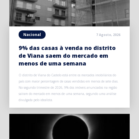
Nacional
7 Agosto, 2026
9% das casas à venda no distrito
de Viana saem do mercado em
menos de uma semana
O distrito de Viana do Castelo está entre os mercados imobiliários do
país com maior percentagem de casas vendidas em menos de sete dias.
No segundo trimestre de 2026, 9% dos imóveis anunciados na região
saíram do mercado em menos de uma semana, segundo uma análise
divulgada pelo idealista.