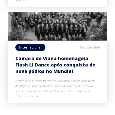
romarias”.
Internacional
7 Agosto, 2026
Câmara de Viana homenageia
Flash Li Dance após conquista de
nove pódios no Mundial
A escola Flash Li Dance foi recebida esta quarta-feira no Salão Nobre
dos Paços do Concelho, numa cerimónia de reconhecimento pelos
resultados alcançados na Dance World Cup 2026, realizada em
Dublin, na Irlanda.