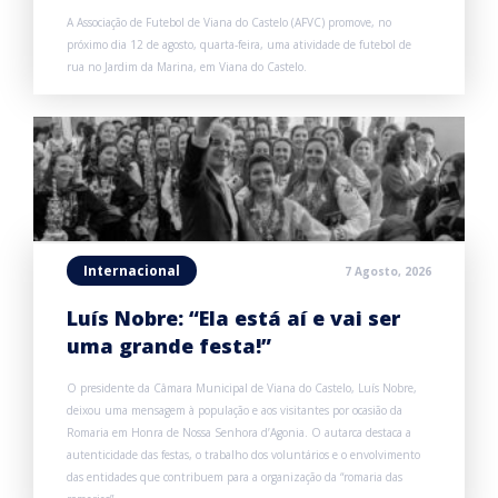
A Associação de Futebol de Viana do Castelo (AFVC) promove, no
próximo dia 12 de agosto, quarta-feira, uma atividade de futebol de
rua no Jardim da Marina, em Viana do Castelo.
Internacional
7 Agosto, 2026
Luís Nobre: “Ela está aí e vai ser
uma grande festa!”
O presidente da Câmara Municipal de Viana do Castelo, Luís Nobre,
deixou uma mensagem à população e aos visitantes por ocasião da
Romaria em Honra de Nossa Senhora d’Agonia. O autarca destaca a
autenticidade das festas, o trabalho dos voluntários e o envolvimento
das entidades que contribuem para a organização da “romaria das