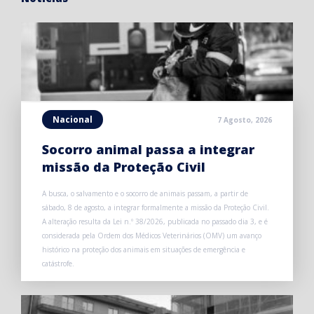
Nacional
7 Agosto, 2026
Socorro animal passa a integrar
missão da Proteção Civil
A busca, o salvamento e o socorro de animais passam, a partir de
sábado, 8 de agosto, a integrar formalmente a missão da Proteção Civil.
A alteração resulta da Lei n.º 38/2026, publicada no passado dia 3, e é
considerada pela Ordem dos Médicos Veterinários (OMV) um avanço
histórico na proteção dos animais em situações de emergência e
catástrofe.