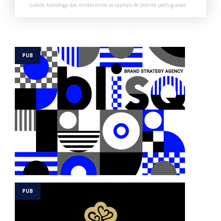
subida homóloga das rendas entre as capitais de distrito portuguesas.