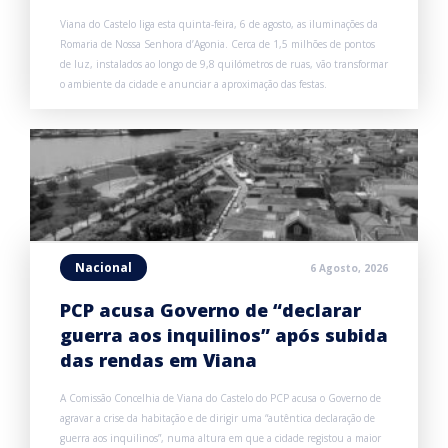
Viana do Castelo liga esta quinta-feira, 6 de agosto, as iluminações da
Romaria de Nossa Senhora d’Agonia. Cerca de 1,5 milhões de pontos
de luz, instalados ao longo de 9,8 quilómetros de ruas, vão transformar
o ambiente da cidade e anunciar a aproximação das festas.
Nacional
6 Agosto, 2026
PCP acusa Governo de “declarar
guerra aos inquilinos” após subida
das rendas em Viana
A Comissão Concelhia de Viana do Castelo do PCP acusa o Governo de
agravar a crise da habitação e de dirigir uma “autêntica declaração de
guerra aos inquilinos”, numa altura em que a cidade registou a maior