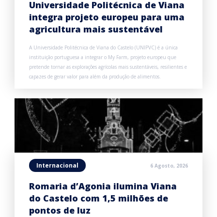
Universidade Politécnica de Viana
integra projeto europeu para uma
agricultura mais sustentável
A Universidade Politécnica de Viana do Castelo (UNIPVC) é a única
instituição portuguesa a integrar o My Farm, projeto europeu que
pretende tornar as explorações agrícolas mais sustentáveis, resilientes e
capazes de gerar valor para além da produção de alimentos.
Internacional
6 Agosto, 2026
Romaria d’Agonia ilumina Viana
do Castelo com 1,5 milhões de
pontos de luz