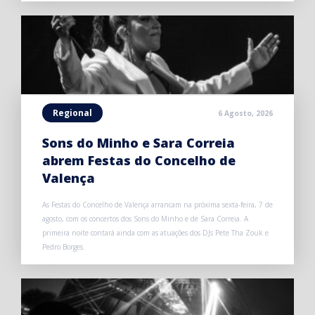
Regional
6 Agosto, 2026
Sons do Minho e Sara Correia
abrem Festas do Concelho de
Valença
As Festas do Concelho de Valença arrancam na próxima sexta-feira, 7 de
agosto, com os concertos dos Sons do Minho e de Sara Correia. A
primeira noite contará ainda com as atuações dos DJs Pete Tha Zouk e
Pedro Borges.