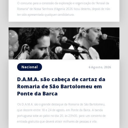
O concurso para a concessão da exploração e organização do “Arraial da
Romaria” de Nossa Senhora d’Agonia 2026 ficou deserto, depois de não
ter sido apresentada qualquer candidatura.
Nacional
6 Agosto, 2026
D.A.M.A. são cabeça de cartaz da
Romaria de São Bartolomeu em
Ponte da Barca
Os D.A.M.A. são o grande destaque da Romaria de São Bartolomeu,
que decorre entre 18 e 24 de agosto, em Ponte da Barca. A banda
portuguesa sobe ao palco no dia 20, às 23h00, para um concerto de
entrada gratuita que deverá atrair milhares de pessoas à vila.