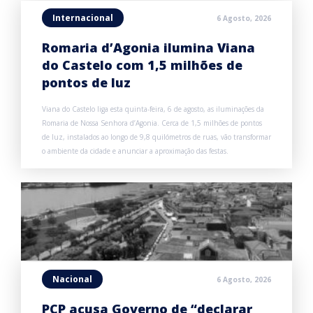
Internacional
6 Agosto, 2026
Romaria d’Agonia ilumina Viana
do Castelo com 1,5 milhões de
pontos de luz
Viana do Castelo liga esta quinta-feira, 6 de agosto, as iluminações da
Romaria de Nossa Senhora d’Agonia. Cerca de 1,5 milhões de pontos
de luz, instalados ao longo de 9,8 quilómetros de ruas, vão transformar
o ambiente da cidade e anunciar a aproximação das festas.
Nacional
6 Agosto, 2026
PCP acusa Governo de “declarar