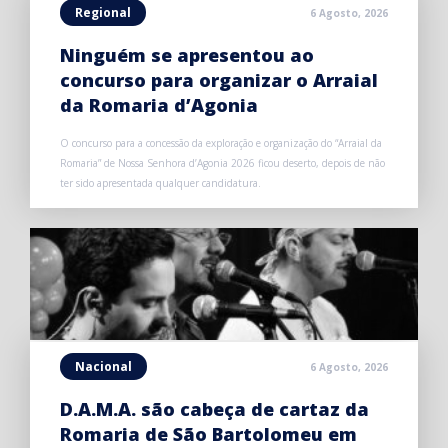
Regional
6 Agosto, 2026
Ninguém se apresentou ao
concurso para organizar o Arraial
da Romaria d’Agonia
O concurso para a concessão da exploração e organização do “Arraial da
Romaria” de Nossa Senhora d’Agonia 2026 ficou deserto, depois de não
ter sido apresentada qualquer candidatura.
Nacional
6 Agosto, 2026
D.A.M.A. são cabeça de cartaz da
Romaria de São Bartolomeu em