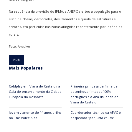
Na sequência da previsão do IPMA, a ANEPC alertou a população para o
risco de cheias, derrocadas, deslizamentos e queda de estruturas e
árvores, em particular nas zonas atingidas recentemente por incêndios
rurais.
Foto: Arquivo
Mais Populares
Coldplay em Viana do Castelo na
Primeira princesa de filme de
Gala de encerramento da Cidade
desenhos animados 100%
Europeia do Desporto
português é a Ana da lenda de
Viana do Castelo
Jovem vianense de 14 anos brilha
Coordenador técnico da AFVC é
no The Voice Kids
despedido “por justa causa”