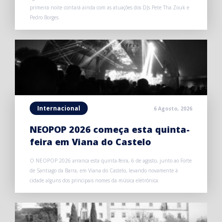
primeira noite contará ainda com as atuações dos DJs Pete Tha Zouk e
Pedro Borges.
Internacional
6 Agosto, 2026
NEOPOP 2026 começa esta quinta-
feira em Viana do Castelo
O NEOPOP 2026 arranca esta quinta-feira, 6 de agosto, junto ao Forte
de Santiago da Barra, em Viana do Castelo, levando novamente à
cidade alguns dos principais nomes da música eletrónica.