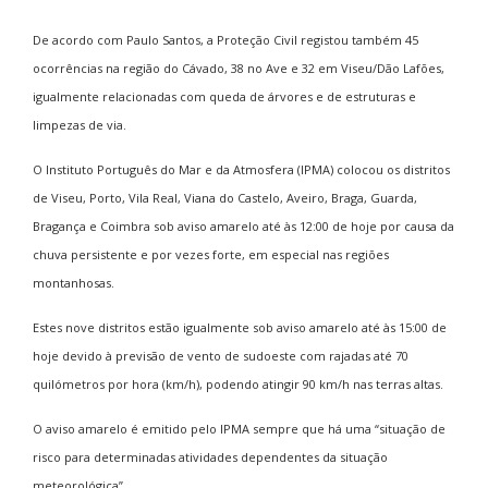
De acordo com Paulo Santos, a Proteção Civil registou também 45
ocorrências na região do Cávado, 38 no Ave e 32 em Viseu/Dão Lafões,
igualmente relacionadas com queda de árvores e de estruturas e
limpezas de via.
O Instituto Português do Mar e da Atmosfera (IPMA) colocou os distritos
de Viseu, Porto, Vila Real, Viana do Castelo, Aveiro, Braga, Guarda,
Bragança e Coimbra sob aviso amarelo até às 12:00 de hoje por causa da
chuva persistente e por vezes forte, em especial nas regiões
montanhosas.
Estes nove distritos estão igualmente sob aviso amarelo até às 15:00 de
hoje devido à previsão de vento de sudoeste com rajadas até 70
quilómetros por hora (km/h), podendo atingir 90 km/h nas terras altas.
O aviso amarelo é emitido pelo IPMA sempre que há uma “situação de
risco para determinadas atividades dependentes da situação
meteorológica”.