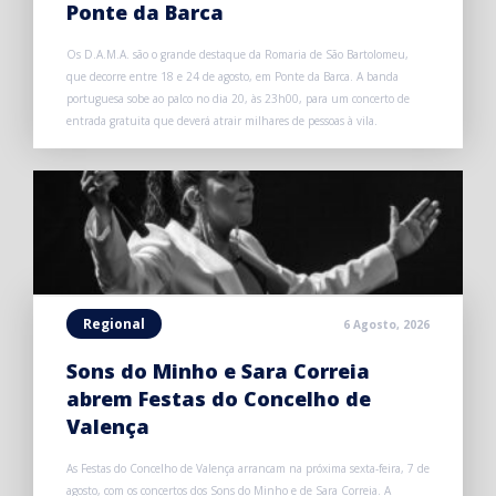
Ponte da Barca
Os D.A.M.A. são o grande destaque da Romaria de São Bartolomeu,
que decorre entre 18 e 24 de agosto, em Ponte da Barca. A banda
portuguesa sobe ao palco no dia 20, às 23h00, para um concerto de
entrada gratuita que deverá atrair milhares de pessoas à vila.
Regional
6 Agosto, 2026
Sons do Minho e Sara Correia
abrem Festas do Concelho de
Valença
As Festas do Concelho de Valença arrancam na próxima sexta-feira, 7 de
agosto, com os concertos dos Sons do Minho e de Sara Correia. A