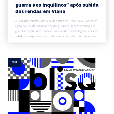
guerra aos inquilinos” após subida
das rendas em Viana
A Comissão Concelhia de Viana do Castelo do PCP acusa o Governo de
agravar a crise da habitação e de dirigir uma “autêntica declaração de
guerra aos inquilinos”, numa altura em que a cidade registou a maior
subida homóloga das rendas entre as capitais de distrito portuguesas.