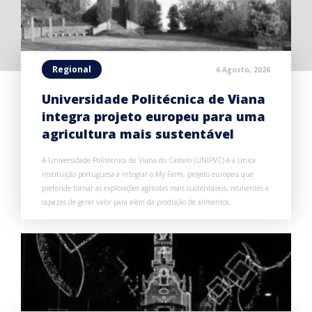
Regional
6 Agosto, 2026
Universidade Politécnica de Viana
integra projeto europeu para uma
agricultura mais sustentável
A Universidade Politécnica de Viana do Castelo (UNIPVC) é a única
instituição portuguesa a integrar o My Farm, projeto europeu que
pretende tornar as explorações agrícolas mais sustentáveis, resilientes e
capazes de gerar valor para além da produção de alimentos.