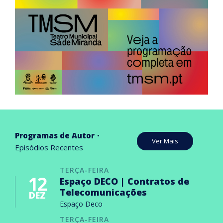
Programas de Autor
Ver Mais
Episódios Recentes
TERÇA-FEIRA
12
Espaço DECO | Contratos de
Telecomunicações
DEZ
Espaço Deco
TERÇA-FEIRA