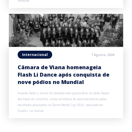
romarias”.
Internacional
7 Agosto, 2026
Câmara de Viana homenageia
Flash Li Dance após conquista de
nove pódios no Mundial
A escola Flash Li Dance foi recebida esta quarta-feira no Salão Nobre
dos Paços do Concelho, numa cerimónia de reconhecimento pelos
resultados alcançados na Dance World Cup 2026, realizada em
Dublin, na Irlanda.