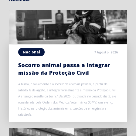
Nacional
7 Agosto, 2026
Socorro animal passa a integrar
missão da Proteção Civil
A busca, o salvamento e o socorro de animais passam, a partir de
sábado, 8 de agosto, a integrar formalmente a missão da Proteção Civil.
A alteração resulta da Lei n.º 38/2026, publicada no passado dia 3, e é
considerada pela Ordem dos Médicos Veterinários (OMV) um avanço
histórico na proteção dos animais em situações de emergência e
catástrofe.