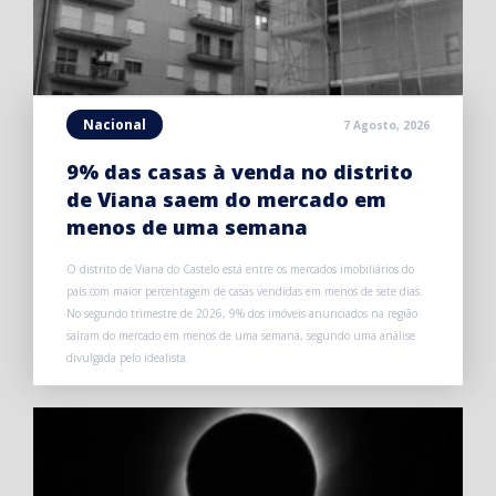
Nacional
7 Agosto, 2026
9% das casas à venda no distrito
de Viana saem do mercado em
menos de uma semana
O distrito de Viana do Castelo está entre os mercados imobiliários do
país com maior percentagem de casas vendidas em menos de sete dias.
No segundo trimestre de 2026, 9% dos imóveis anunciados na região
saíram do mercado em menos de uma semana, segundo uma análise
divulgada pelo idealista.