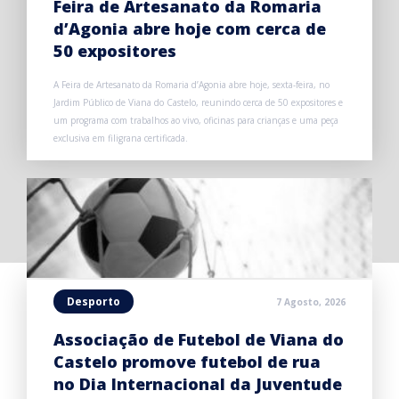
Feira de Artesanato da Romaria
d’Agonia abre hoje com cerca de
50 expositores
A Feira de Artesanato da Romaria d’Agonia abre hoje, sexta-feira, no
Jardim Público de Viana do Castelo, reunindo cerca de 50 expositores e
um programa com trabalhos ao vivo, oficinas para crianças e uma peça
exclusiva em filigrana certificada.
Desporto
7 Agosto, 2026
Associação de Futebol de Viana do
Castelo promove futebol de rua
no Dia Internacional da Juventude