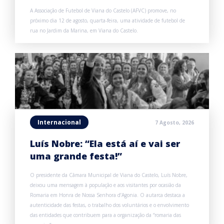
A Associação de Futebol de Viana do Castelo (AFVC) promove, no
próximo dia 12 de agosto, quarta-feira, uma atividade de futebol de
rua no Jardim da Marina, em Viana do Castelo.
Internacional
7 Agosto, 2026
Luís Nobre: “Ela está aí e vai ser
uma grande festa!”
O presidente da Câmara Municipal de Viana do Castelo, Luís Nobre,
deixou uma mensagem à população e aos visitantes por ocasião da
Romaria em Honra de Nossa Senhora d’Agonia. O autarca destaca a
autenticidade das festas, o trabalho dos voluntários e o envolvimento
das entidades que contribuem para a organização da “romaria das