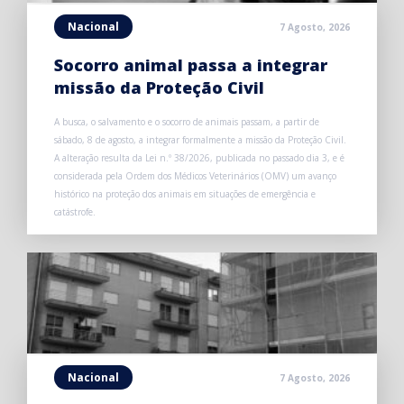
Nacional
7 Agosto, 2026
Socorro animal passa a integrar
missão da Proteção Civil
A busca, o salvamento e o socorro de animais passam, a partir de
sábado, 8 de agosto, a integrar formalmente a missão da Proteção Civil.
A alteração resulta da Lei n.º 38/2026, publicada no passado dia 3, e é
considerada pela Ordem dos Médicos Veterinários (OMV) um avanço
histórico na proteção dos animais em situações de emergência e
catástrofe.
Nacional
7 Agosto, 2026