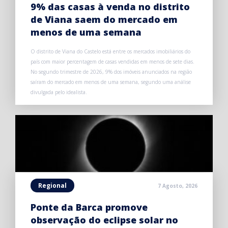
9% das casas à venda no distrito
de Viana saem do mercado em
menos de uma semana
O distrito de Viana do Castelo está entre os mercados imobiliários do
país com maior percentagem de casas vendidas em menos de sete dias.
No segundo trimestre de 2026, 9% dos imóveis anunciados na região
saíram do mercado em menos de uma semana, segundo uma análise
divulgada pelo idealista.
Regional
7 Agosto, 2026
Ponte da Barca promove
observação do eclipse solar no