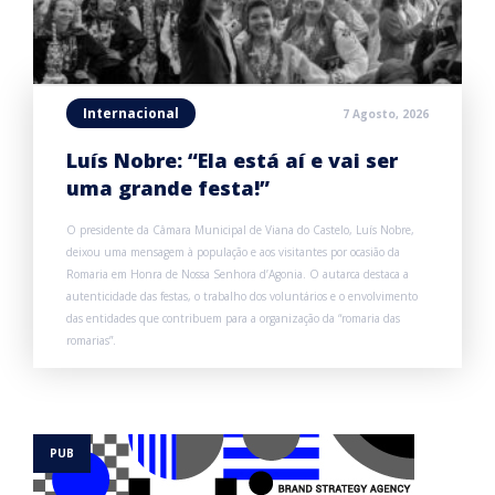
Internacional
7 Agosto, 2026
Luís Nobre: “Ela está aí e vai ser
uma grande festa!”
O presidente da Câmara Municipal de Viana do Castelo, Luís Nobre,
deixou uma mensagem à população e aos visitantes por ocasião da
Romaria em Honra de Nossa Senhora d’Agonia. O autarca destaca a
autenticidade das festas, o trabalho dos voluntários e o envolvimento
das entidades que contribuem para a organização da “romaria das
romarias”.