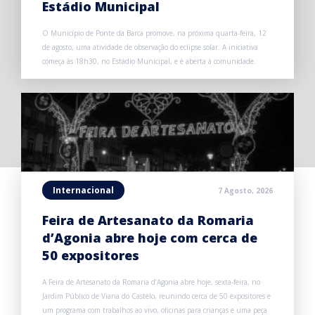
Estádio Municipal
O Município de Ponte da Barca promove, na próxima quarta-feira, 12
de agosto, uma atividade de observação do eclipse solar. A iniciativa
começa às 18h30, no Estádio Municipal, e é aberta à comunidade.
Internacional
7 Agosto, 2026
Feira de Artesanato da Romaria
d’Agonia abre hoje com cerca de
50 expositores
A Feira de Artesanato da Romaria d’Agonia abre hoje, sexta-feira, no
Jardim Público de Viana do Castelo, reunindo cerca de 50 expositores e
um programa com trabalhos ao vivo, oficinas para crianças e uma peça