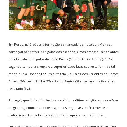
Em Porec, na Croácia, a formação comandada por José Luís Mendes
começou por sofrer dois golos dos espanhóis, mas empatou ainda antes
do intervalo, com golos de Lúcio Rocha (10 minutos) e Andriy (20). No
segundo tempo, a crença e a superioridade lusas sobressaíram, de tal
modo que a Espanha fez um autogolo (Pol Salas, aos 27), antes de Tomás
Colaço (36), Lúcio Rocha (37) e Pedro Santos (39) marcarem e fixarem o
resultado final.
Portugal, que tinha sido finalista vencido na última edição, e que na fase
de grupos já tinha batido os espanhóis, ergue assim, finalmente, o
troféu mais desejado pelas seleções europeias jovens de futsal.
Quanto ao jogo, Portugal começou por ameaçar por Andriy (3), mas foi