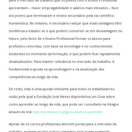
para o mercado de trabalho que os jovens com o Ensino Profissional
apresentam – maior empregabilidade e salários mais elevados -, face
aos jovens que terminaram o ensino secundário pela via científico-
humanística. No entanto, é necessário realçar que essas vantagens têm
tendência a esbater-se e que podem converter-se em desvantagem no
futuro, pelo facto de o Ensino Profissional formar os alunos para
profissões concretas, com base na tecnologia e no conhecimento
existentes no momento da formação, e que podem ficar rapidamente
desatualizados. Para manter relevância no mercado de trabalho, é
fundamental a aposta na aprendizagem e na atualização das
competências ao longo da vida.
De resto, esta é uma aposta relevante para todos os trabalhadores,
razão pela qual a Fundação José Neves disponibiliza um Guia sobre
como aprender ao longo da vida, que pode ser consultado na íntegra
através do link
http://joseneves.org/guia-adultos-aprender
.
Apesar de os cursos profissionais abrirem portas para o mercado de
trabalho, existem muitos outros caminhos para quem pretenda