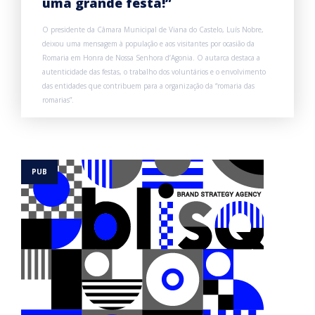
uma grande festa!”
O presidente da Câmara Municipal de Viana do Castelo, Luís Nobre,
deixou uma mensagem à população e aos visitantes por ocasião da
Romaria em Honra de Nossa Senhora d’Agonia. O autarca destaca a
autenticidade das festas, o trabalho dos voluntários e o envolvimento
das entidades que contribuem para a organização da “romaria das
romarias”.