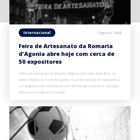
Internacional
7 Agosto, 2026
Feira de Artesanato da Romaria
d’Agonia abre hoje com cerca de
50 expositores
A Feira de Artesanato da Romaria d’Agonia abre hoje, sexta-feira, no
Jardim Público de Viana do Castelo, reunindo cerca de 50 expositores e
um programa com trabalhos ao vivo, oficinas para crianças e uma peça
exclusiva em filigrana certificada.