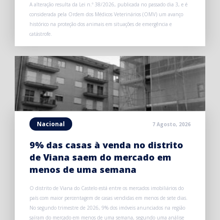
A alteração resulta da Lei n.º 38/2026, publicada no passado dia 3, e é
considerada pela Ordem dos Médicos Veterinários (OMV) um avanço
histórico na proteção dos animais em situações de emergência e
catástrofe.
Nacional
7 Agosto, 2026
9% das casas à venda no distrito
de Viana saem do mercado em
menos de uma semana
O distrito de Viana do Castelo está entre os mercados imobiliários do
país com maior percentagem de casas vendidas em menos de sete dias.
No segundo trimestre de 2026, 9% dos imóveis anunciados na região
saíram do mercado em menos de uma semana, segundo uma análise