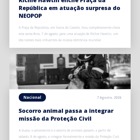
Richie Hawtin enche Praça da
República em atuação surpresa do
NEOPOP
A Praça da República, em Viana do Castelo, ficou completamente cheia
esta sexta-feira, 7 de agosto, para uma atuação de Richie Hawtin, um
dos nomes mais influentes da música eletrónica mundial.
Nacional
7 Agosto, 2026
Socorro animal passa a integrar
missão da Proteção Civil
A busca, o salvamento e o socorro de animais passam, a partir de
sábado, 8 de agosto, a integrar formalmente a missão da Proteção Civil.