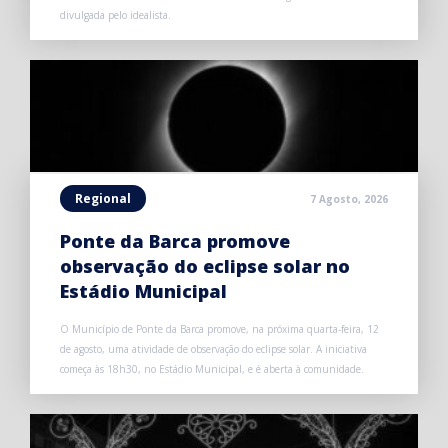
divulgada pelo idealista.
Regional
7 Agosto, 2026
Ponte da Barca promove
observação do eclipse solar no
Estádio Municipal
O Município de Ponte da Barca promove, na próxima quarta-feira, 12
de agosto, uma atividade de observação do eclipse solar. A iniciativa
começa às 18h30, no Estádio Municipal, e é aberta à comunidade.