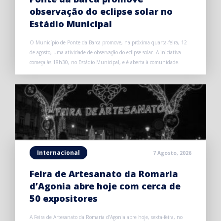
observação do eclipse solar no
Estádio Municipal
O Município de Ponte da Barca promove, na próxima quarta-feira, 12
de agosto, uma atividade de observação do eclipse solar. A iniciativa
começa às 18h30, no Estádio Municipal, e é aberta à comunidade.
Internacional
7 Agosto, 2026
Feira de Artesanato da Romaria
d’Agonia abre hoje com cerca de
50 expositores
A Feira de Artesanato da Romaria d’Agonia abre hoje, sexta-feira, no