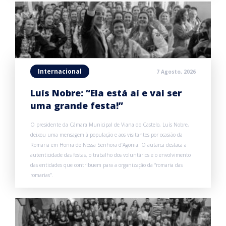
Internacional
7 Agosto, 2026
Luís Nobre: “Ela está aí e vai ser
uma grande festa!”
O presidente da Câmara Municipal de Viana do Castelo, Luís Nobre,
deixou uma mensagem à população e aos visitantes por ocasião da
Romaria em Honra de Nossa Senhora d’Agonia. O autarca destaca a
autenticidade das festas, o trabalho dos voluntários e o envolvimento
das entidades que contribuem para a organização da “romaria das
romarias”.