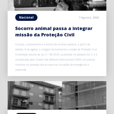
Nacional
7 Agosto, 2026
Socorro animal passa a integrar
missão da Proteção Civil
A busca, o salvamento e o socorro de animais passam, a partir de
sábado, 8 de agosto, a integrar formalmente a missão da Proteção Civil.
A alteração resulta da Lei n.º 38/2026, publicada no passado dia 3, e é
considerada pela Ordem dos Médicos Veterinários (OMV) um avanço
histórico na proteção dos animais em situações de emergência e
catástrofe.