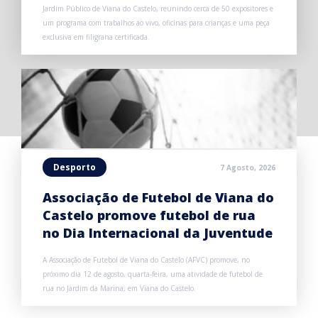
Jardim Público de Viana do Castelo, reunindo cerca de 50 expositores e
um programa com trabalhos ao vivo, oficinas para crianças e uma peça
exclusiva em filigrana certificada.
Desporto
7 Agosto, 2026
Associação de Futebol de Viana do
Castelo promove futebol de rua
no Dia Internacional da Juventude
A Associação de Futebol de Viana do Castelo (AFVC) promove, no
próximo dia 12 de agosto, quarta-feira, uma atividade de futebol de
rua no Jardim da Marina, em Viana do Castelo.