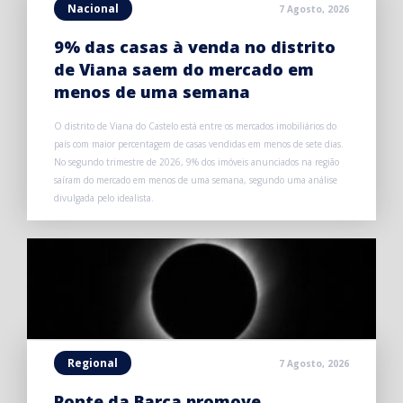
Nacional
7 Agosto, 2026
9% das casas à venda no distrito
de Viana saem do mercado em
menos de uma semana
O distrito de Viana do Castelo está entre os mercados imobiliários do
país com maior percentagem de casas vendidas em menos de sete dias.
No segundo trimestre de 2026, 9% dos imóveis anunciados na região
saíram do mercado em menos de uma semana, segundo uma análise
divulgada pelo idealista.
Regional
7 Agosto, 2026
Ponte da Barca promove