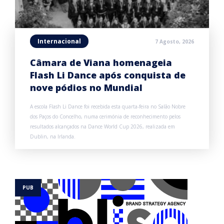
Internacional
7 Agosto, 2026
Câmara de Viana homenageia
Flash Li Dance após conquista de
nove pódios no Mundial
A escola Flash Li Dance foi recebida esta quarta-feira no Salão Nobre
dos Paços do Concelho, numa cerimónia de reconhecimento pelos
resultados alcançados na Dance World Cup 2026, realizada em
Dublin, na Irlanda.