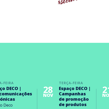
A-FEIRA
TERÇA-FEIRA
28
2
ço DECO |
Espaço DECO |
ecomunicações
Campanhas
NOV
NO
rónicas
de promoção
de produtos
ço Deco