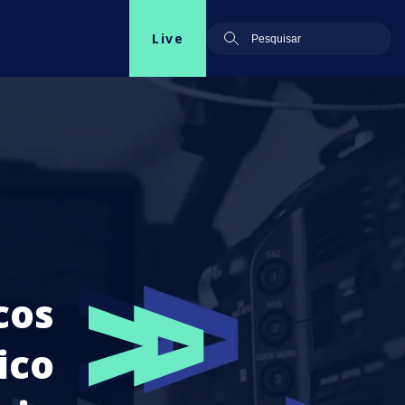
Live
cos
ico