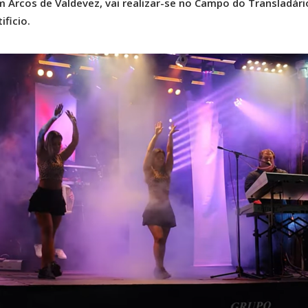
 Arcos de Valdevez, vai realizar-se no Campo do Transladári
ificio.