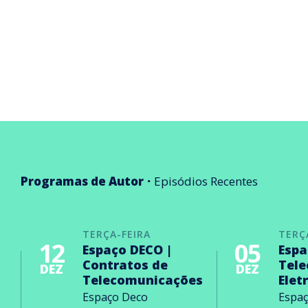
Programas de Autor
Episódios Recentes
TERÇA-FEIRA
TERÇ
12
05
Espaço DECO |
Espa
Contratos de
Tel
DEZ
DEZ
Telecomunicações
Elet
Espaço Deco
Espa