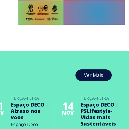
Ver Mais
TERÇA-FEIRA
TERÇA-FEIRA
1
14
Espaço DECO |
Espaço DECO |
Atraso nos
PSLifestyle-
V
NOV
voos
Vidas mais
Sustentáveis
Espaço Deco