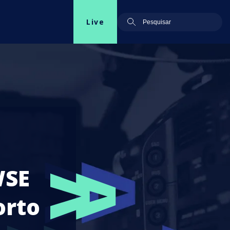
Live
WSE
orto