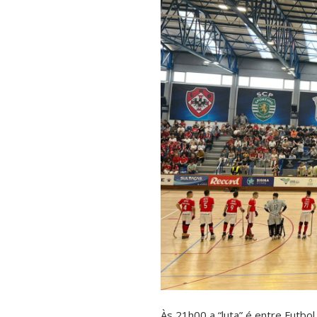
Às 21h00 a “luta” é entre Futbol