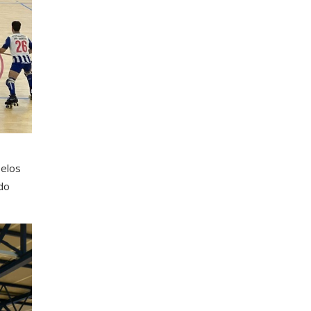
pelos
do