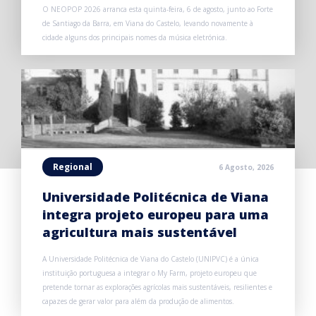
O NEOPOP 2026 arranca esta quinta-feira, 6 de agosto, junto ao Forte
de Santiago da Barra, em Viana do Castelo, levando novamente à
cidade alguns dos principais nomes da música eletrónica.
Regional
6 Agosto, 2026
Universidade Politécnica de Viana
integra projeto europeu para uma
agricultura mais sustentável
A Universidade Politécnica de Viana do Castelo (UNIPVC) é a única
instituição portuguesa a integrar o My Farm, projeto europeu que
pretende tornar as explorações agrícolas mais sustentáveis, resilientes e
capazes de gerar valor para além da produção de alimentos.