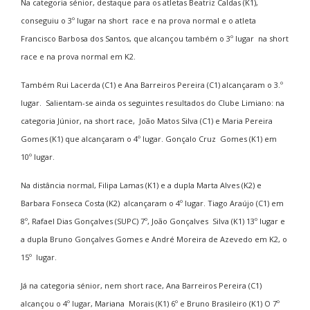
Na categoria sénior, destaque para os atletas Beatriz Caldas (K1),
conseguiu o 3º lugar na short race e na prova normal e o atleta
Francisco Barbosa dos Santos, que alcançou também o 3º lugar na short
race e na prova normal em K2.
Também Rui Lacerda (C1) e Ana Barreiros Pereira (C1) alcançaram o 3.º
lugar. Salientam-se ainda os seguintes resultados do Clube Limiano: na
categoria Júnior, na short race, João Matos Silva (C1) e Maria Pereira
Gomes (K1) que alcançaram o 4º lugar. Gonçalo Cruz Gomes (K1) em
10º lugar.
Na distância normal, Filipa Lamas (K1) e a dupla Marta Alves (K2) e
Barbara Fonseca Costa (K2) alcançaram o 4º lugar. Tiago Araújo (C1) em
8º, Rafael Dias Gonçalves (SUPC) 7º, João Gonçalves Silva (K1) 13º lugar e
a dupla Bruno Gonçalves Gomes e André Moreira de Azevedo em K2, o
15º lugar.
Já na categoria sénior, nem short race, Ana Barreiros Pereira (C1)
alcançou o 4º lugar, Mariana Morais (K1) 6º e Bruno Brasileiro (K1) O 7º