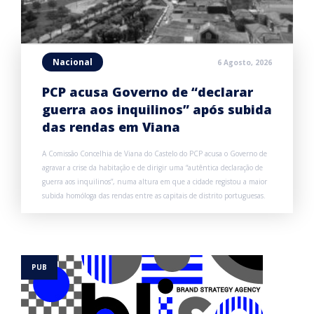
Nacional
6 Agosto, 2026
PCP acusa Governo de “declarar
guerra aos inquilinos” após subida
das rendas em Viana
A Comissão Concelhia de Viana do Castelo do PCP acusa o Governo de
agravar a crise da habitação e de dirigir uma “autêntica declaração de
guerra aos inquilinos”, numa altura em que a cidade registou a maior
subida homóloga das rendas entre as capitais de distrito portuguesas.