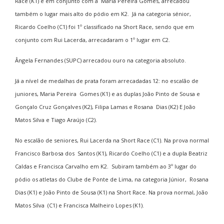
Race (K1) e em conjunto com a Maria Pereira Gomes, arrecadou
também o lugar mais alto do pódio em K2. Já na categoria sénior,
Ricardo Coelho (C1) foi 1º classificado na Short Race, sendo que em
conjunto com Rui Lacerda, arrecadaram o 1º lugar em C2.
Ângela Fernandes (SUPC) arrecadou ouro na categoria absoluto.
Já a nível de medalhas de prata foram arrecadadas 12: no escalão de
juniores, Maria Pereira Gomes (K1) e as duplas João Pinto de Sousa e
Gonçalo Cruz Gonçalves (K2), Filipa Lamas e Rosana Dias (K2) E João
Matos Silva e Tiago Araújo (C2).
No escalão de seniores, Rui Lacerda na Short Race (C1). Na prova normal
Francisco Barbosa dos Santos (K1), Ricardo Coelho (C1) e a dupla Beatriz
Caldas e Francisca Carvalho em K2. Subiram também ao 3º lugar do
pódio os atletas do Clube de Ponte de Lima, na categoria Júnior, Rosana
Dias (K1) e João Pinto de Sousa (K1) na Short Race. Na prova normal, João
Matos Silva (C1) e Francisca Malheiro Lopes (K1).