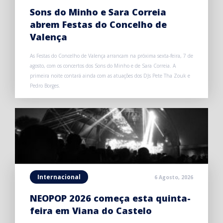
Sons do Minho e Sara Correia
abrem Festas do Concelho de
Valença
As Festas do Concelho de Valença arrancam na próxima sexta-feira, 7 de
agosto, com os concertos dos Sons do Minho e de Sara Correia. A
primeira noite contará ainda com as atuações dos DJs Pete Tha Zouk e
Pedro Borges.
Internacional
6 Agosto, 2026
NEOPOP 2026 começa esta quinta-
feira em Viana do Castelo