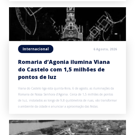
Internacional
6 Agosto, 2026
Romaria d’Agonia ilumina Viana
do Castelo com 1,5 milhões de
pontos de luz
Viana do Castelo liga esta quinta-feira, 6 de agosto, as iluminações da
Romaria de Nossa Senhora d’Agonia. Cerca de 1,5 milhões de pontos
de luz, instalados ao longo de 9,8 quilómetros de ruas, vão transformar
o ambiente da cidade e anunciar a aproximação das festas.