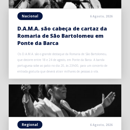
Nacional
6 Agosto, 2026
D.A.M.A. são cabeça de cartaz da
Romaria de São Bartolomeu em
Ponte da Barca
Os D.A.M.A. são o grande destaque da Romaria de São Bartolomeu,
que decorre entre 18 e 24 de agosto, em Ponte da Barca. A banda
portuguesa sobe ao palco no dia 20, às 23h00, para um concerto de
entrada gratuita que deverá atrair milhares de pessoas à vila.
Regional
6 Agosto, 2026