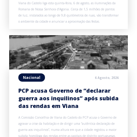
Viana do Castelo liga esta quinta-feira, 6 de agosto, as iluminações da
Romaria de Nossa Senhora d’Agonia. Cerca de 1,5 milhões de pontos
de luz, instalados ao longo de 9,8 quilómetros de ruas, vão transformar
o ambiente da cidade e anunciar a aproximação das festas.
Nacional
6 Agosto, 2026
PCP acusa Governo de “declarar
guerra aos inquilinos” após subida
das rendas em Viana
A Comissão Concelhia de Viana do Castelo do PCP acusa o Governo de
agravar a crise da habitação e de dirigir uma “autêntica declaração de
guerra aos inquilinos”, numa altura em que a cidade registou a maior
subida homóloga das rendas entre as capitais de distrito portuguesas.