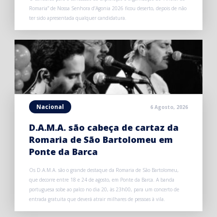
Romaria” de Nossa Senhora d’Agonia 2026 ficou deserto, depois de não
ter sido apresentada qualquer candidatura.
Nacional
6 Agosto, 2026
D.A.M.A. são cabeça de cartaz da
Romaria de São Bartolomeu em
Ponte da Barca
Os D.A.M.A. são o grande destaque da Romaria de São Bartolomeu,
que decorre entre 18 e 24 de agosto, em Ponte da Barca. A banda
portuguesa sobe ao palco no dia 20, às 23h00, para um concerto de
entrada gratuita que deverá atrair milhares de pessoas à vila.