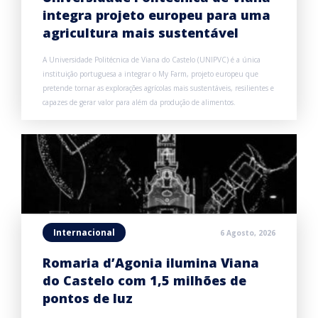
integra projeto europeu para uma
agricultura mais sustentável
A Universidade Politécnica de Viana do Castelo (UNIPVC) é a única
instituição portuguesa a integrar o My Farm, projeto europeu que
pretende tornar as explorações agrícolas mais sustentáveis, resilientes e
capazes de gerar valor para além da produção de alimentos.
Internacional
6 Agosto, 2026
Romaria d’Agonia ilumina Viana
do Castelo com 1,5 milhões de
pontos de luz