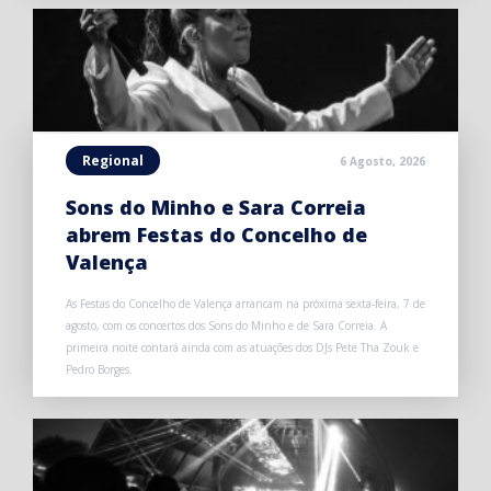
Regional
6 Agosto, 2026
Sons do Minho e Sara Correia
abrem Festas do Concelho de
Valença
As Festas do Concelho de Valença arrancam na próxima sexta-feira, 7 de
agosto, com os concertos dos Sons do Minho e de Sara Correia. A
primeira noite contará ainda com as atuações dos DJs Pete Tha Zouk e
Pedro Borges.