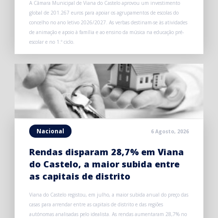
A Câmara Municipal de Viana do Castelo aprovou um investimento
global de 201.267 euros para apoiar os agrupamentos de escolas do
concelho no ano letivo 2026/2027. As verbas destinam-se às atividades
de animação e apoio à família e ao ensino da música na educação pré-
escolar e no 1.º ciclo.
Nacional
6 Agosto, 2026
Rendas disparam 28,7% em Viana
do Castelo, a maior subida entre
as capitais de distrito
Viana do Castelo registou, em julho, a maior subida anual do preço das
casas para arrendar entre as capitais de distrito e das regiões
autónomas analisadas pelo idealista. As rendas aumentaram 28,7% no