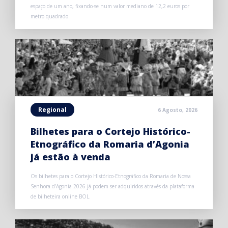
espaço de um ano, fixando-se num valor mediano de 12,2 euros por
metro quadrado.
Regional
6 Agosto, 2026
Bilhetes para o Cortejo Histórico-
Etnográfico da Romaria d’Agonia
já estão à venda
Os bilhetes para o Cortejo Histórico-Etnográfico da Romaria de Nossa
Senhora d’Agonia 2026 já podem ser adquiridos através da plataforma
de bilheteira online BOL.