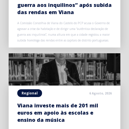
guerra aos inquilinos” após subida
das rendas em Viana
A Comissão Concelhia de Viana do Castelo do PCP acusa o Governo de
agravar a crise da habitação e de dirigir uma “autêntica declaração de
guerra aos inquilinos”, numa altura em que a cidade registou a maior
subida homóloga das rendas entre as capitais de distrito portuguesas.
Regional
6 Agosto, 2026
Viana investe mais de 201 mil
euros em apoio às escolas e
ensino da música