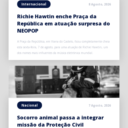
Internacional
8 Agosto, 2026
Richie Hawtin enche Praça da
República em atuação surpresa do
NEOPOP
A Praça da República, em Viana do Castelo, ficou completamente cheia
esta sexta-feira, 7 de agosto, para uma atuação de Richie Hawtin, um
dos nomes mais influentes da música eletrónica mundial.
Nacional
7 Agosto, 2026
Socorro animal passa a integrar
missão da Proteção Civil