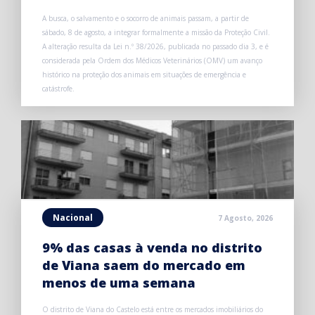
A busca, o salvamento e o socorro de animais passam, a partir de
sábado, 8 de agosto, a integrar formalmente a missão da Proteção Civil.
A alteração resulta da Lei n.º 38/2026, publicada no passado dia 3, e é
considerada pela Ordem dos Médicos Veterinários (OMV) um avanço
histórico na proteção dos animais em situações de emergência e
catástrofe.
Nacional
7 Agosto, 2026
9% das casas à venda no distrito
de Viana saem do mercado em
menos de uma semana
O distrito de Viana do Castelo está entre os mercados imobiliários do