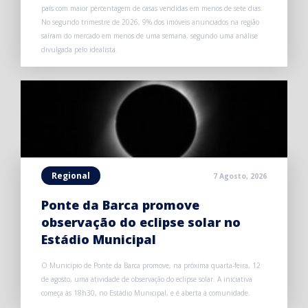
país com maior percentagem de casas vendidas em menos de sete dias.
No segundo trimestre de 2026, 9% dos imóveis anunciados na região
saíram do mercado em menos de uma semana, segundo uma análise
divulgada pelo idealista.
Regional
7 Agosto, 2026
Ponte da Barca promove
observação do eclipse solar no
Estádio Municipal
O Município de Ponte da Barca promove, na próxima quarta-feira, 12
de agosto, uma atividade de observação do eclipse solar. A iniciativa
começa às 18h30, no Estádio Municipal, e é aberta à comunidade.