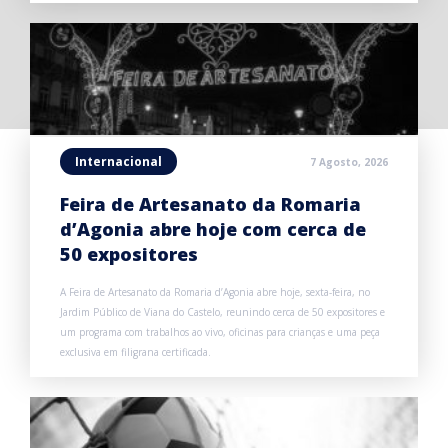
Internacional
7 Agosto, 2026
Feira de Artesanato da Romaria
d’Agonia abre hoje com cerca de
50 expositores
A Feira de Artesanato da Romaria d’Agonia abre hoje, sexta-feira, no
Jardim Público de Viana do Castelo, reunindo cerca de 50 expositores e
um programa com trabalhos ao vivo, oficinas para crianças e uma peça
exclusiva em filigrana certificada.