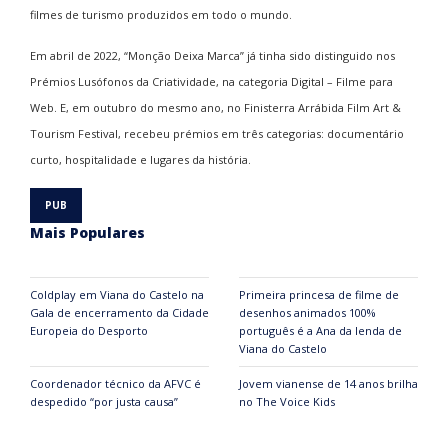
filmes de turismo produzidos em todo o mundo.
Em abril de 2022, “Monção Deixa Marca” já tinha sido distinguido nos
Prémios Lusófonos da Criatividade
, na categoria Digital – Filme para
Web. E, em outubro do mesmo ano, no
Finisterra Arrábida Film Art &
Tourism Festival
, recebeu prémios em três categorias: documentário
curto, hospitalidade e lugares da história.
Mais Populares
Coldplay em Viana do Castelo na
Primeira princesa de filme de
Gala de encerramento da Cidade
desenhos animados 100%
Europeia do Desporto
português é a Ana da lenda de
Viana do Castelo
Coordenador técnico da AFVC é
Jovem vianense de 14 anos brilha
despedido “por justa causa”
no The Voice Kids