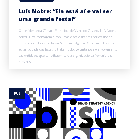
Luís Nobre: “Ela está aí e vai ser
uma grande festa!”
O presidente da Câmara Municipal de Viana do Castelo, Luís Nobre,
deixou uma mensagem à população e aos visitantes por ocasião da
Romaria em Honra de Nossa Senhora d’Agonia. O autarca destaca a
autenticidade das festas, o trabalho dos voluntários e o envolvimento
das entidades que contribuem para a organização da “romaria das
romarias”.