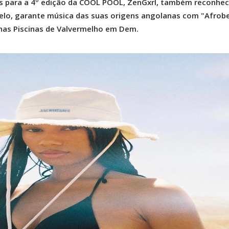
ís para a 4º edição da COOL POOL, ZenGxrl, também reconhec
lo, garante música das suas origens angolanas com "Afrob
o nas Piscinas de Valvermelho em Dem.