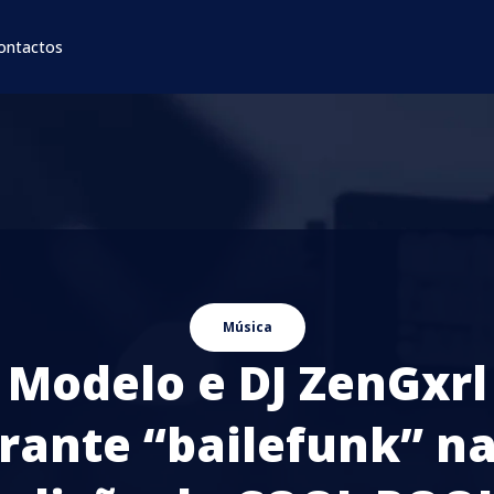
ontactos
Música
Modelo e DJ ZenGxrl
rante “bailefunk” na