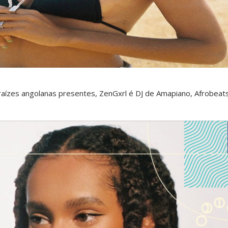
ízes angolanas presentes, ZenGxrl é DJ de Amapiano, Afrobeat