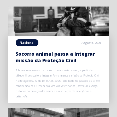
Nacional
7 Agosto, 2026
Socorro animal passa a integrar
missão da Proteção Civil
A busca, o salvamento e o socorro de animais passam, a partir de
sábado, 8 de agosto, a integrar formalmente a missão da Proteção Civil.
A alteração resulta da Lei n.º 38/2026, publicada no passado dia 3, e é
considerada pela Ordem dos Médicos Veterinários (OMV) um avanço
histórico na proteção dos animais em situações de emergência e
catástrofe.