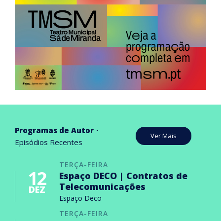
Programas de Autor
Ver Mais
Episódios Recentes
TERÇA-FEIRA
12
Espaço DECO | Contratos de
Telecomunicações
DEZ
Espaço Deco
TERÇA-FEIRA