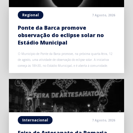
Regional
7 Agosto, 2026
Ponte da Barca promove
observação do eclipse solar no
Estádio Municipal
O Município de Ponte da Barca promove, na próxima quarta-feira, 12
de agosto, uma atividade de observação do eclipse solar. A iniciativa
começa às 18h30, no Estádio Municipal, e é aberta à comunidade.
Internacional
7 Agosto, 2026
Feira de Artesanato da Romaria