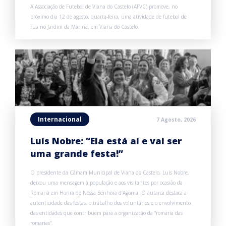
A Associação de Futebol de Viana do Castelo (AFVC) promove, no
próximo dia 12 de agosto, quarta-feira, uma atividade de futebol de
rua no Jardim da Marina, em Viana do Castelo.
Internacional
7 Agosto, 2026
Luís Nobre: “Ela está aí e vai ser
uma grande festa!”
O presidente da Câmara Municipal de Viana do Castelo, Luís Nobre,
deixou uma mensagem à população e aos visitantes por ocasião da
Romaria em Honra de Nossa Senhora d’Agonia. O autarca destaca a
autenticidade das festas, o trabalho dos voluntários e o envolvimento
das entidades que contribuem para a organização da “romaria das
romarias”.