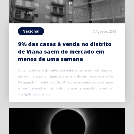
Nacional
7 Agosto, 2026
9% das casas à venda no distrito
de Viana saem do mercado em
menos de uma semana
O distrito de Viana do Castelo está entre os mercados imobiliários do
país com maior percentagem de casas vendidas em menos de sete dias.
No segundo trimestre de 2026, 9% dos imóveis anunciados na região
saíram do mercado em menos de uma semana, segundo uma análise
divulgada pelo idealista.