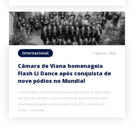
Internacional
7 Agosto, 2026
Câmara de Viana homenageia
Flash Li Dance após conquista de
nove pódios no Mundial
A escola Flash Li Dance foi recebida esta quarta-feira no Salão Nobre
dos Paços do Concelho, numa cerimónia de reconhecimento pelos
resultados alcançados na Dance World Cup 2026, realizada em
Dublin, na Irlanda.