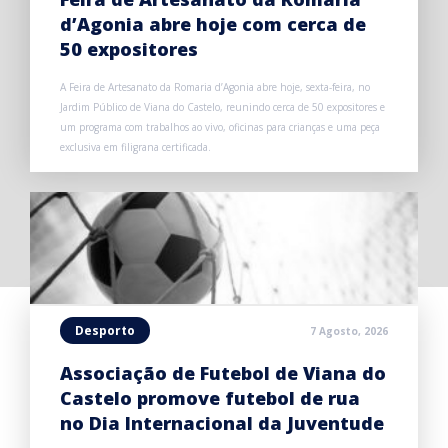
d’Agonia abre hoje com cerca de
50 expositores
A Feira de Artesanato da Romaria d’Agonia abre hoje, sexta-feira, no
Jardim Público de Viana do Castelo, reunindo cerca de 50 expositores e
um programa com trabalhos ao vivo, oficinas para crianças e uma peça
exclusiva em filigrana certificada.
Desporto
7 Agosto, 2026
Associação de Futebol de Viana do
Castelo promove futebol de rua
no Dia Internacional da Juventude