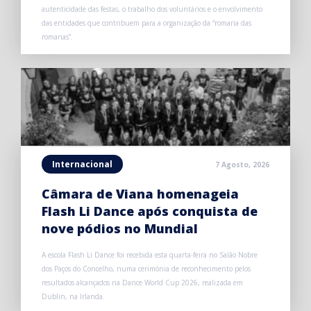
autenticidade das festas, o trabalho dos voluntários e o envolvimento
das entidades que contribuem para a organização da “romaria das
romarias”.
Internacional
7 Agosto, 2026
Câmara de Viana homenageia
Flash Li Dance após conquista de
nove pódios no Mundial
A escola Flash Li Dance foi recebida esta quarta-feira no Salão Nobre
dos Paços do Concelho, numa cerimónia de reconhecimento pelos
resultados alcançados na Dance World Cup 2026, realizada em
Dublin, na Irlanda.