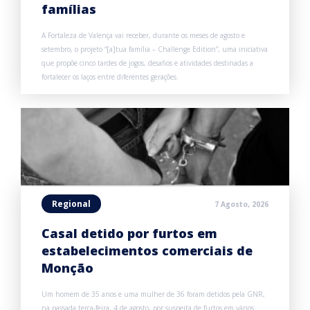
famílias
A Fortaleza de Valença vai receber, durante os meses de agosto e
setembro, o projeto “[a]tua família – Challenge Edition”, uma iniciativa
que propõe cinco tardes de jogos, desafios e atividades destinadas a
fortalecer os laços entre diferentes gerações.
Regional
7 Agosto, 2026
Casal detido por furtos em
estabelecimentos comerciais de
Monção
Um homem de 35 anos e uma mulher de 36 foram detidos pela GNR,
na passada terça-feira, 4 de agosto, por suspeita de furtos em vários