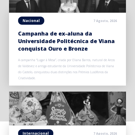
Nacional
7 Agosto, 2026
Campanha de ex-aluna da
Universidade Politécnica de Viana
conquista Ouro e Bronze
A campanha “Lugar à Mesa”, criada por Eliana Barros, natural de Arcos
de Valdevez e antiga estudante da Universidade Politécnica de Viana
do Castelo, conquistou duas distinções nos Prémios Lusófonos da
Criatividade.
Internacional
7 Agosto, 2026