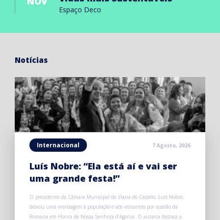
NOV
Espaço Deco
Notícias
Internacional
7 Agosto, 2026
Luís Nobre: “Ela está aí e vai ser
uma grande festa!”
O presidente da Câmara Municipal de Viana do Castelo, Luís Nobre,
deixou uma mensagem à população e aos visitantes por ocasião da
Romaria em Honra de Nossa Senhora d’Agonia. O autarca destaca a