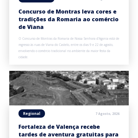
Concurso de Montras leva cores e
tradições da Romaria ao comércio
de Viana
O Concurso de Montras da Romaria de Nossa Senhora d’Agonia está de
regresso às ruas de Viana do Castelo, entre os dias 9 e 22 de agosto,
envolvendo o comércio tradicional no ambiente da maior festa da
cidade.
Regional
7 Agosto, 2026
Fortaleza de Valença recebe
tardes de aventura gratuitas para