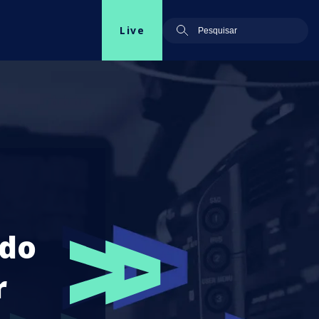
Live
ndo
r