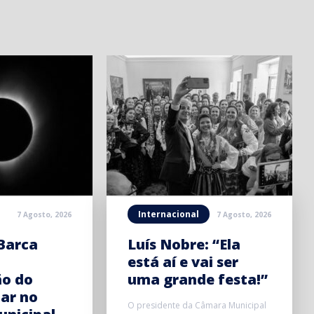
Internacional
7 Agosto, 2026
7 Agosto, 2026
Barca
Luís Nobre: “Ela
está aí e vai ser
ão do
uma grande festa!”
lar no
O presidente da Câmara Municipal