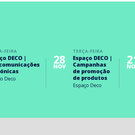
A-FEIRA
TERÇA-FEIRA
28
2
ço DECO |
Espaço DECO |
ecomunicações
Campanhas
NOV
NO
rónicas
de promoção
de produtos
ço Deco
Espaço Deco