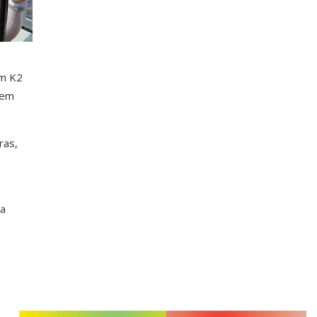
em K2
 em
ras,
la