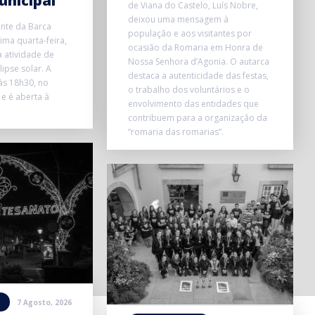
unicipal
de Viana do Castelo, Luís Nobre,
deixou uma mensagem à
onte da Barca
população e aos visitantes por
ma quarta-feira,
ocasião da Romaria em Honra de
 atividade de
Nossa Senhora d’Agonia. O autarca
ipse solar. A
destaca a autenticidade das festas,
 às 18h30, no
o trabalho dos voluntários e o
 e é aberta à
envolvimento das entidades que
contribuem para a organização da
“romaria das romarias”.
7 Agosto, 2026