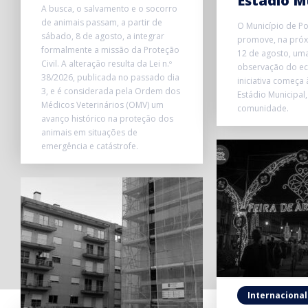
Estádio M
A busca, o salvamento e o socorro
de animais passam, a partir de
O Município de P
sábado, 8 de agosto, a integrar
promove, na próxi
formalmente a missão da Proteção
12 de agosto, uma
Civil. A alteração resulta da Lei n.º
observação do ecl
38/2026, publicada no passado dia
iniciativa começa
3, e é considerada pela Ordem dos
Estádio Municipal,
Médicos Veterinários (OMV) um
comunidade.
avanço histórico na proteção dos
animais em situações de
emergência e catástrofe.
Internacional