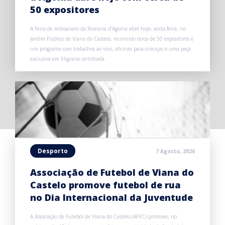
50 expositores
A Feira de Artesanato da Romaria d’Agonia abre hoje, sexta-feira, no
Jardim Público de Viana do Castelo, reunindo cerca de 50 expositores e
um programa com trabalhos ao vivo, oficinas para crianças e uma peça
exclusiva em filigrana certificada.
Desporto
7 Agosto, 2026
Associação de Futebol de Viana do
Castelo promove futebol de rua
no Dia Internacional da Juventude
A Associação de Futebol de Viana do Castelo (AFVC) promove, no