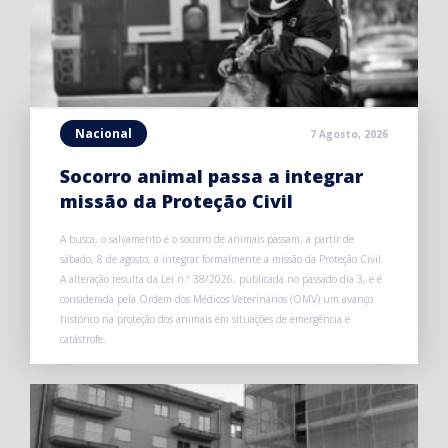
Nacional
7 Agosto, 2026
Socorro animal passa a integrar
missão da Proteção Civil
A busca, o salvamento e o socorro de animais passam, a partir de
sábado, 8 de agosto, a integrar formalmente a missão da Proteção Civil.
A alteração resulta da Lei n.º 38/2026, publicada no passado dia 3, e é
considerada pela Ordem dos Médicos Veterinários (OMV) um avanço
histórico na proteção dos animais em situações de emergência e
catástrofe.