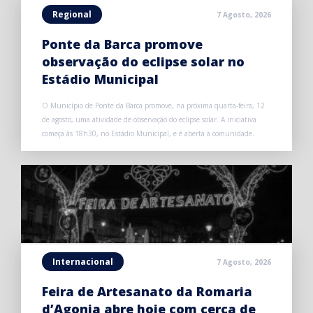
Regional
7 Agosto, 2026
Ponte da Barca promove
observação do eclipse solar no
Estádio Municipal
O Município de Ponte da Barca promove, na próxima quarta-feira, 12
de agosto, uma atividade de observação do eclipse solar. A iniciativa
começa às 18h30, no Estádio Municipal, e é aberta à comunidade.
Internacional
7 Agosto, 2026
Feira de Artesanato da Romaria
d’Agonia abre hoje com cerca de