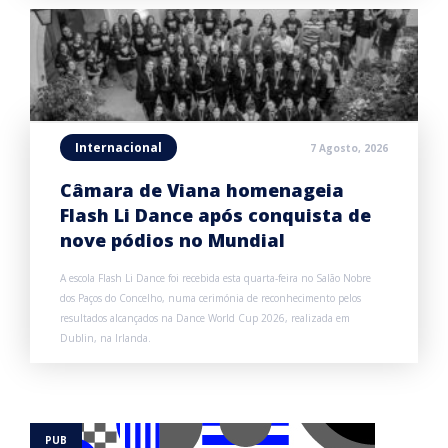
Internacional
7 Agosto, 2026
Câmara de Viana homenageia
Flash Li Dance após conquista de
nove pódios no Mundial
A escola Flash Li Dance foi recebida esta quarta-feira no Salão Nobre
dos Paços do Concelho, numa cerimónia de reconhecimento pelos
resultados alcançados na Dance World Cup 2026, realizada em
Dublin, na Irlanda.