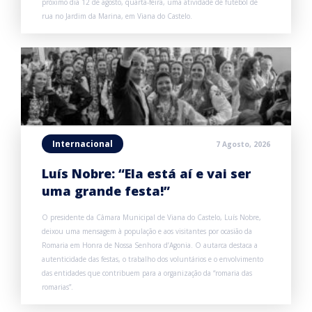
próximo dia 12 de agosto, quarta-feira, uma atividade de futebol de
rua no Jardim da Marina, em Viana do Castelo.
Internacional
7 Agosto, 2026
Luís Nobre: “Ela está aí e vai ser
uma grande festa!”
O presidente da Câmara Municipal de Viana do Castelo, Luís Nobre,
deixou uma mensagem à população e aos visitantes por ocasião da
Romaria em Honra de Nossa Senhora d’Agonia. O autarca destaca a
autenticidade das festas, o trabalho dos voluntários e o envolvimento
das entidades que contribuem para a organização da “romaria das
romarias”.