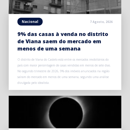
Nacional
7 Agosto, 2026
9% das casas à venda no distrito
de Viana saem do mercado em
menos de uma semana
O distrito de Viana do Castelo está entre os mercados imobiliários do
país com maior percentagem de casas vendidas em menos de sete dias.
No segundo trimestre de 2026, 9% dos imóveis anunciados na região
saíram do mercado em menos de uma semana, segundo uma análise
divulgada pelo idealista.