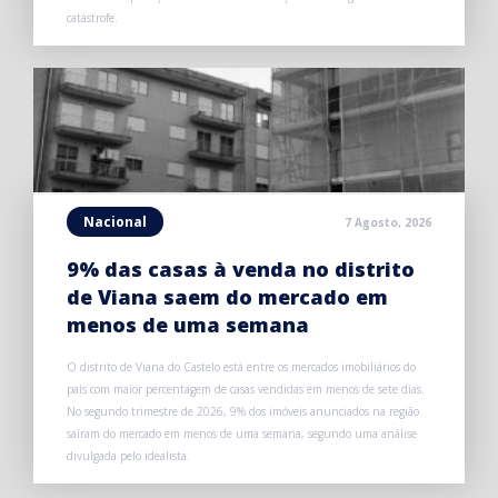
catástrofe.
Nacional
7 Agosto, 2026
9% das casas à venda no distrito
de Viana saem do mercado em
menos de uma semana
O distrito de Viana do Castelo está entre os mercados imobiliários do
país com maior percentagem de casas vendidas em menos de sete dias.
No segundo trimestre de 2026, 9% dos imóveis anunciados na região
saíram do mercado em menos de uma semana, segundo uma análise
divulgada pelo idealista.