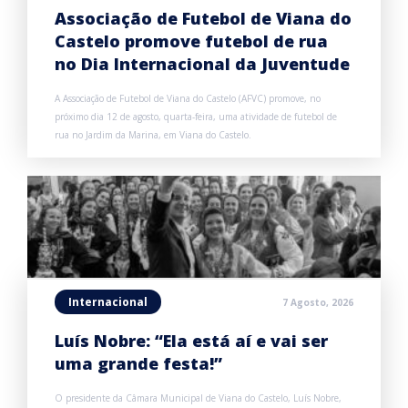
Associação de Futebol de Viana do
Castelo promove futebol de rua
no Dia Internacional da Juventude
A Associação de Futebol de Viana do Castelo (AFVC) promove, no
próximo dia 12 de agosto, quarta-feira, uma atividade de futebol de
rua no Jardim da Marina, em Viana do Castelo.
Internacional
7 Agosto, 2026
Luís Nobre: “Ela está aí e vai ser
uma grande festa!”
O presidente da Câmara Municipal de Viana do Castelo, Luís Nobre,