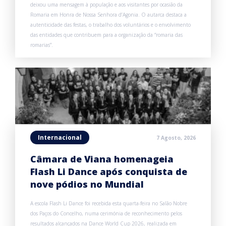
deixou uma mensagem à população e aos visitantes por ocasião da
Romaria em Honra de Nossa Senhora d’Agonia. O autarca destaca a
autenticidade das festas, o trabalho dos voluntários e o envolvimento
das entidades que contribuem para a organização da “romaria das
romarias”.
Internacional
7 Agosto, 2026
Câmara de Viana homenageia
Flash Li Dance após conquista de
nove pódios no Mundial
A escola Flash Li Dance foi recebida esta quarta-feira no Salão Nobre
dos Paços do Concelho, numa cerimónia de reconhecimento pelos
resultados alcançados na Dance World Cup 2026, realizada em