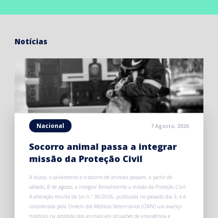
Notícias
Nacional
7 Agosto, 2026
Socorro animal passa a integrar
missão da Proteção Civil
A busca, o salvamento e o socorro de animais passam, a partir de
sábado, 8 de agosto, a integrar formalmente a missão da Proteção Civil.
A alteração resulta da Lei n.º 38/2026, publicada no passado dia 3, e é
considerada pela Ordem dos Médicos Veterinários (OMV) um avanço
histórico na proteção dos animais em situações de emergência e