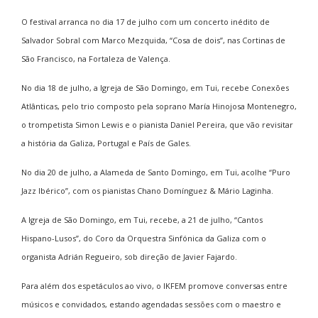
O festival arranca no dia 17 de julho com um concerto inédito de
Salvador Sobral com Marco Mezquida, “Cosa de dois”, nas Cortinas de
São Francisco, na Fortaleza de Valença.
No dia 18 de julho, a Igreja de São Domingo, em Tui, recebe Conexões
Atlânticas, pelo trio composto pela soprano María Hinojosa Montenegro,
o trompetista Simon Lewis e o pianista Daniel Pereira, que vão revisitar
a história da Galiza, Portugal e País de Gales.
No dia 20 de julho, a Alameda de Santo Domingo, em Tui, acolhe “Puro
Jazz Ibérico”, com os pianistas Chano Domínguez & Mário Laginha.
A Igreja de São Domingo, em Tui, recebe, a 21 de julho, “Cantos
Hispano-Lusos”, do Coro da Orquestra Sinfónica da Galiza com o
organista Adrián Regueiro, sob direção de Javier Fajardo.
Para além dos espetáculos ao vivo, o IKFEM promove conversas entre
músicos e convidados, estando agendadas sessões com o maestro e