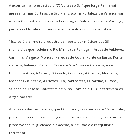
A acompanhar o espetáculo “70 Voltas ao Sol” que Jorge Palma vai
apresentar nas Cortinas de São Francisco, na Fortaleza de Valença, vai
estar a Orquestra Sinfónica da Eurorregião Galiza – Norte de Portugal,
para a qual foi aberta uma convocatória de residência artística.
“Esta será a primeira orquestra composta por músicos dos 26
municípios que rodeiam o Rio Minho (de Portugal – Arcos de Valdevez,
Caminha, Melgaço, Monção, Paredes de Coura, Ponte da Barca, Ponte
de Lima, Valença, Viana do Castelo e Vila Nova de Cerveira; e de
Espanha – Arbo, A Cañiza, O Covelo, Crecente, A Guarda, Mondariz,
Mondariz-Balneario, As Neves, Oia, Ponteareas, O Porriño, O Rosal,
Salceda de Caselas, Salvaterra de Miño, Tomiño e Tui)”, descrevem os
organizadores.
Através destas residências, que têm inscrições abertas até 15 de junho,
pretende fomentar-se a criação de música e estreitar laços culturais,
promovendo “a igualdade e o acesso, a inclusão e o reequilíbrio
territorial”.