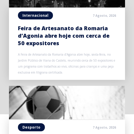
Internacional
7 Agosto, 2026
Feira de Artesanato da Romaria
d’Agonia abre hoje com cerca de
50 expositores
A Feira de Artesanato da Romaria d’Agonia abre hoje, sexta-feira, no
Jardim Público de Viana do Castelo, reunindo cerca de 50 expositores e
um programa com trabalhos ao vivo, oficinas para crianças e uma peça
exclusiva em filigrana certificada.
Desporto
7 Agosto, 2026