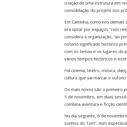
criação de uma estrutura em red
consolidação do projeto nos pr
Em Caminha, como nos demais con
era optar por espaços “com relev
considera a organização, “ao pr
notório significado histórico 
com os temas e os lugares do 
vários tempos históricos e estét
Há cinema, teatro, música, dança
cultura que vai marcar o outon
Os mais novos são o primeiro pú
5 de novembro, em duas sessões
combina aventura e ficção cientí
No dia seguinte, 6 de novembro,
sonhos do Tom”, num espetáculo 