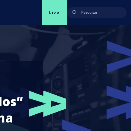
Live
dos”
ha