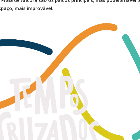
 Praia de Âncora são os palcos principais, mas poderá haver 
spaço, mais improvável.