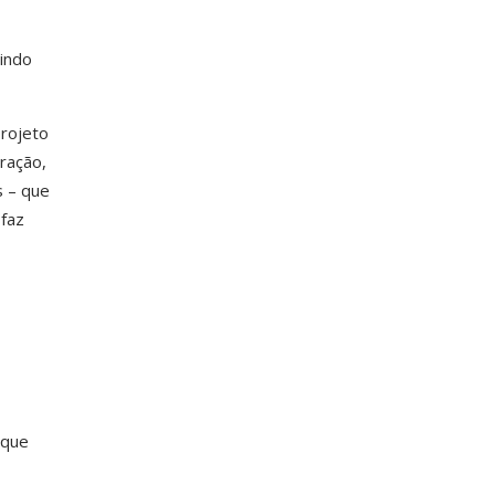
tindo
projeto
ração,
s – que
faz
 que