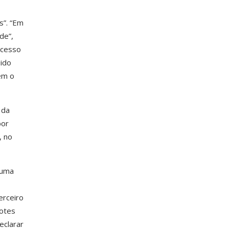
s”. “Em
de”,
acesso
uido
em o
 da
por
, no
 uma
erceiro
dotes
eclarar