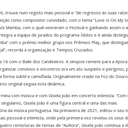
016, trouxe num registo mais pessoal e “de regresso às suas raíze
 Canção como compositor convidado, com o tema “Love Is On My Si
ack Mamba, com o qual venceram o Festival e ganhando assim o 
ntegra a equipa de jurados do programa Ídolos e é ainda disting
mba” com o prémio melhor grupo nos Prémios Play, que distingu
al”, recorda a organização e Tempos Cruzados.
 16 com o Baile dos Candeeiros. A sinopse remete para a época
rganizar convívios e encontros era um ato suspeito e perigoso, 
ma forma subtil e camuflada. Originalmente criado na Foz do Douro
ros original seguia esta dinâmica.
mina com música e com Gisela João em concerto intimista. “Com
ingulares, Gisela João é uma figura central e uma das mais
ória da música portuguesa. Na primavera de 2021, editou o seu t
ais pessoal e intimista, onde pela primeira vez revelou os seus 
quatro remisturas de temas de “AuRora”, Gisela João continua a d