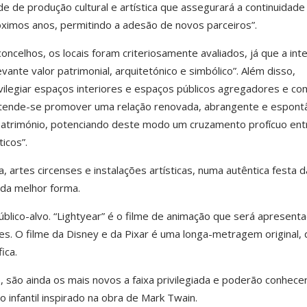
e de produção cultural e artística que assegurará a continuidade
óximos anos, permitindo a adesão de novos parceiros”.
celhos, os locais foram criteriosamente avaliados, já que a int
ante valor patrimonial, arquitetónico e simbólico”. Além disso,
ivilegiar espaços interiores e espaços públicos agregadores e co
pretende-se promover uma relação renovada, abrangente e espont
património, potenciando deste modo um cruzamento profícuo ent
icos”.
, artes circenses e instalações artísticas, numa autêntica festa d
o da melhor forma.
blico-alvo. “Lightyear” é o filme de animação que será apresenta
. O filme da Disney e da Pixar é uma longa-metragem original, 
fica.
 são ainda os mais novos a faixa privilegiada e poderão conhece
infantil inspirado na obra de Mark Twain.