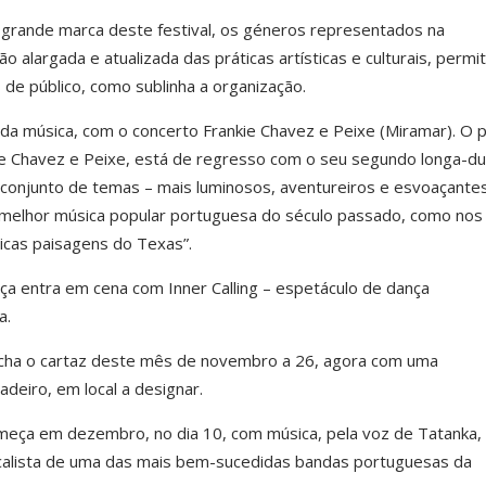
a grande marca deste festival, os géneros representados na
alargada e atualizada das práticas artísticas e culturais, permi
 de público, como sublinha a organização.
da música, com o concerto Frankie Chavez e Peixe (Miramar). O 
kie Chavez e Peixe, está de regresso com o seu segundo longa-du
 conjunto de temas – mais luminosos, aventureiros e esvoaçante
melhor música popular portuguesa do século passado, como nos 
ticas paisagens do Texas”.
ça entra em cena com Inner Calling – espetáculo de dança
a.
cha o cartaz deste mês de novembro a 26, agora com uma
adeiro, em local a designar.
meça em dezembro, no dia 10, com música, pela voz de Tatanka,
calista de uma das mais bem-sucedidas bandas portuguesas da