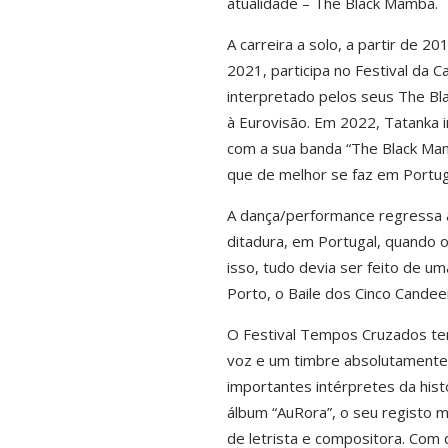
atualidade – The Black Mamba.
A carreira a solo, a partir de 2
2021, participa no Festival da
interpretado pelos seus The Bl
à Eurovisão. Em 2022, Tatanka i
com a sua banda “The Black Ma
que de melhor se faz em Portug
A dança/performance regressa a
ditadura, em Portugal, quando o
isso, tudo devia ser feito de u
Porto, o Baile dos Cinco Candeei
O Festival Tempos Cruzados ter
voz e um timbre absolutamente s
importantes intérpretes da hist
álbum “AuRora”, o seu registo m
de letrista e compositora. Com 