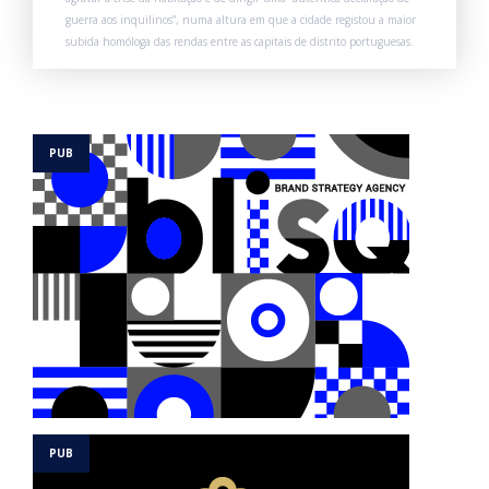
guerra aos inquilinos”, numa altura em que a cidade registou a maior
subida homóloga das rendas entre as capitais de distrito portuguesas.