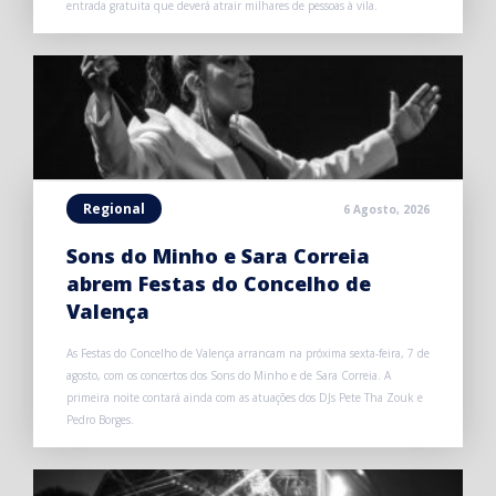
entrada gratuita que deverá atrair milhares de pessoas à vila.
Regional
6 Agosto, 2026
Sons do Minho e Sara Correia
abrem Festas do Concelho de
Valença
As Festas do Concelho de Valença arrancam na próxima sexta-feira, 7 de
agosto, com os concertos dos Sons do Minho e de Sara Correia. A
primeira noite contará ainda com as atuações dos DJs Pete Tha Zouk e
Pedro Borges.