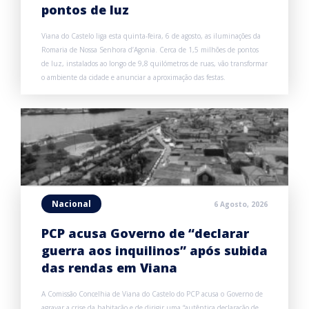
pontos de luz
Viana do Castelo liga esta quinta-feira, 6 de agosto, as iluminações da
Romaria de Nossa Senhora d’Agonia. Cerca de 1,5 milhões de pontos
de luz, instalados ao longo de 9,8 quilómetros de ruas, vão transformar
o ambiente da cidade e anunciar a aproximação das festas.
Nacional
6 Agosto, 2026
PCP acusa Governo de “declarar
guerra aos inquilinos” após subida
das rendas em Viana
A Comissão Concelhia de Viana do Castelo do PCP acusa o Governo de
agravar a crise da habitação e de dirigir uma “autêntica declaração de