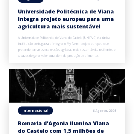
Universidade Politécnica de Viana
integra projeto europeu para uma
agricultura mais sustentável
A Universidade Politécnica de Viana do Castelo (UNIPVC) é a única
instituição portuguesa a integrar o My Farm, projeto europeu que
pretende tornar as explorações agrícolas mais sustentáveis, resilientes e
capazes de gerar valor para além da produção de alimentos.
Internacional
6 Agosto, 2026
Romaria d’Agonia ilumina Viana
do Castelo com 1,5 milhões de