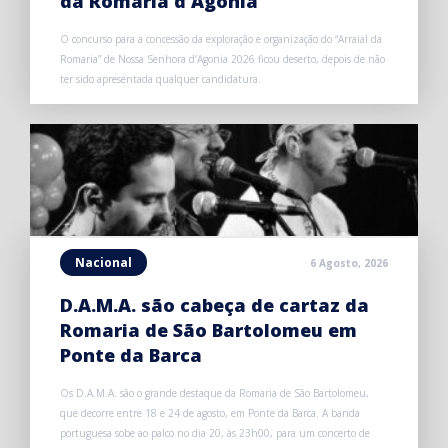
da Romaria d’Agonia
O concurso para a concessão da exploração e organização do “Arraial da
Romaria” de Nossa Senhora d’Agonia 2026 ficou deserto, depois de não
ter sido apresentada qualquer candidatura.
Nacional
6 Agosto, 2026
D.A.M.A. são cabeça de cartaz da
Romaria de São Bartolomeu em
Ponte da Barca
Os D.A.M.A. são o grande destaque da Romaria de São Bartolomeu,
que decorre entre 18 e 24 de agosto, em Ponte da Barca. A banda
portuguesa sobe ao palco no dia 20, às 23h00, para um concerto de