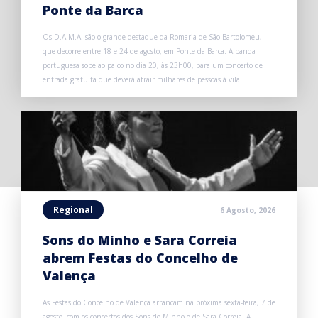
Ponte da Barca
Os D.A.M.A. são o grande destaque da Romaria de São Bartolomeu,
que decorre entre 18 e 24 de agosto, em Ponte da Barca. A banda
portuguesa sobe ao palco no dia 20, às 23h00, para um concerto de
entrada gratuita que deverá atrair milhares de pessoas à vila.
Regional
6 Agosto, 2026
Sons do Minho e Sara Correia
abrem Festas do Concelho de
Valença
As Festas do Concelho de Valença arrancam na próxima sexta-feira, 7 de
agosto, com os concertos dos Sons do Minho e de Sara Correia. A