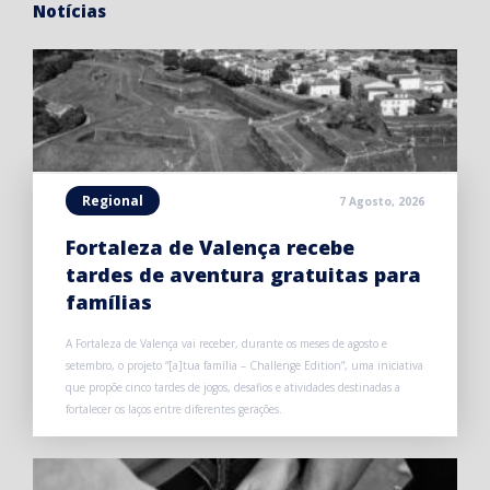
Notícias
Regional
7 Agosto, 2026
Fortaleza de Valença recebe
tardes de aventura gratuitas para
famílias
A Fortaleza de Valença vai receber, durante os meses de agosto e
setembro, o projeto “[a]tua família – Challenge Edition”, uma iniciativa
que propõe cinco tardes de jogos, desafios e atividades destinadas a
fortalecer os laços entre diferentes gerações.