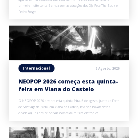
primeira noite contará ainda com as atuações dos DJs Pete Tha Zouk e
Pedro Borges.
Internacional
6 Agosto, 2026
NEOPOP 2026 começa esta quinta-
feira em Viana do Castelo
O NEOPOP 2026 arranca esta quinta-feira, 6 de agosto, junto ao Forte
de Santiago da Barra, em Viana do Castelo, levando novamente à
cidade alguns dos principais nomes da música eletrónica.