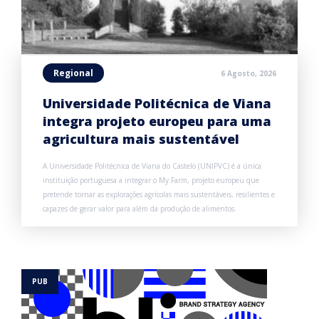
Regional
6 Agosto, 2026
Universidade Politécnica de Viana
integra projeto europeu para uma
agricultura mais sustentável
A Universidade Politécnica de Viana do Castelo (UNIPVC) é a única
instituição portuguesa a integrar o My Farm, projeto europeu que
pretende tornar as explorações agrícolas mais sustentáveis, resilientes e
capazes de gerar valor para além da produção de alimentos.