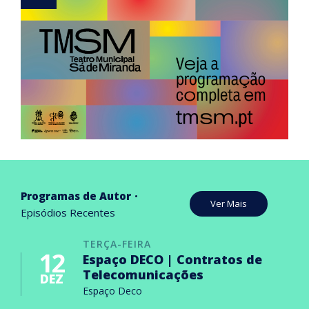
Programas de Autor
Ver Mais
Episódios Recentes
TERÇA-FEIRA
12
Espaço DECO | Contratos de
Telecomunicações
DEZ
Espaço Deco