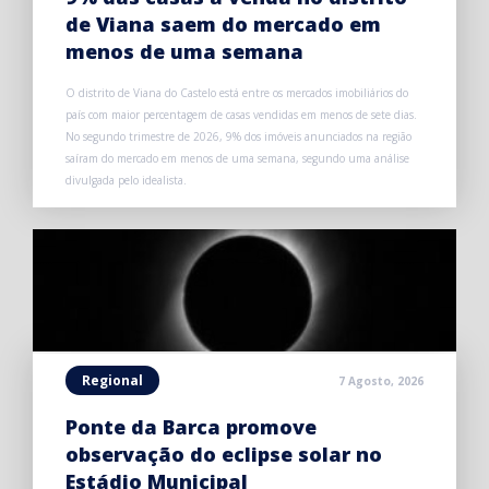
de Viana saem do mercado em
menos de uma semana
O distrito de Viana do Castelo está entre os mercados imobiliários do
país com maior percentagem de casas vendidas em menos de sete dias.
No segundo trimestre de 2026, 9% dos imóveis anunciados na região
saíram do mercado em menos de uma semana, segundo uma análise
divulgada pelo idealista.
Regional
7 Agosto, 2026
Ponte da Barca promove
observação do eclipse solar no
Estádio Municipal