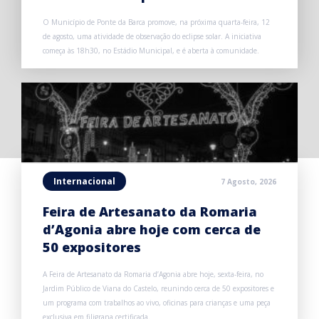
O Município de Ponte da Barca promove, na próxima quarta-feira, 12
de agosto, uma atividade de observação do eclipse solar. A iniciativa
começa às 18h30, no Estádio Municipal, e é aberta à comunidade.
Internacional
7 Agosto, 2026
Feira de Artesanato da Romaria
d’Agonia abre hoje com cerca de
50 expositores
A Feira de Artesanato da Romaria d’Agonia abre hoje, sexta-feira, no
Jardim Público de Viana do Castelo, reunindo cerca de 50 expositores e
um programa com trabalhos ao vivo, oficinas para crianças e uma peça
exclusiva em filigrana certificada.