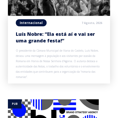
Internacional
7 Agosto, 2026
Luís Nobre: “Ela está aí e vai ser
uma grande festa!”
O presidente da Câmara Municipal de Viana do Castelo, Luís Nobre,
deixou uma mensagem à população e aos visitantes por ocasião da
Romaria em Honra de Nossa Senhora d’Agonia. O autarca destaca a
autenticidade das festas, o trabalho dos voluntários e o envolvimento
das entidades que contribuem para a organização da “romaria das
romarias”.