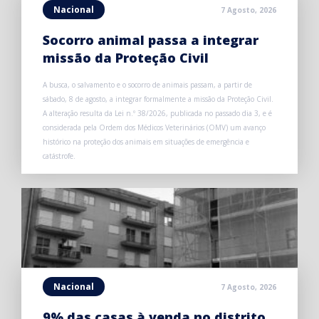
Nacional
7 Agosto, 2026
Socorro animal passa a integrar
missão da Proteção Civil
A busca, o salvamento e o socorro de animais passam, a partir de
sábado, 8 de agosto, a integrar formalmente a missão da Proteção Civil.
A alteração resulta da Lei n.º 38/2026, publicada no passado dia 3, e é
considerada pela Ordem dos Médicos Veterinários (OMV) um avanço
histórico na proteção dos animais em situações de emergência e
catástrofe.
Nacional
7 Agosto, 2026
9% das casas à venda no distrito