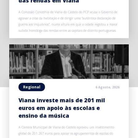
das rendas em Viana
A Comissão Concelhia de Viana do Castelo do PCP acusa o Governo de
agravar a crise da habitação e de dirigir uma “autêntica declaração de
guerra aos inquilinos”, numa altura em que a cidade registou a maior
subida homóloga das rendas entre as capitais de distrito portuguesas.
Regional
6 Agosto, 2026
Viana investe mais de 201 mil
euros em apoio às escolas e
ensino da música
A Câmara Municipal de Viana do Castelo aprovou um investimento
global de 201.267 euros para apoiar os agrupamentos de escolas do