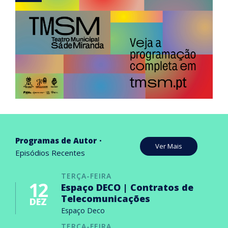
Programas de Autor
Ver Mais
Episódios Recentes
TERÇA-FEIRA
12
Espaço DECO | Contratos de
Telecomunicações
DEZ
Espaço Deco
TERÇA-FEIRA