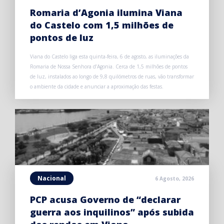
Romaria d’Agonia ilumina Viana
do Castelo com 1,5 milhões de
pontos de luz
Viana do Castelo liga esta quinta-feira, 6 de agosto, as iluminações da
Romaria de Nossa Senhora d’Agonia. Cerca de 1,5 milhões de pontos
de luz, instalados ao longo de 9,8 quilómetros de ruas, vão transformar
o ambiente da cidade e anunciar a aproximação das festas.
Nacional
6 Agosto, 2026
PCP acusa Governo de “declarar
guerra aos inquilinos” após subida