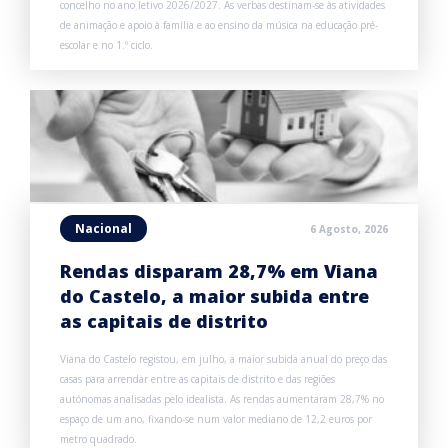
concelho no ano letivo 2026/2027. As verbas destinam-se às atividades
de animação e apoio à família e ao ensino da música na educação pré-
escolar e no 1.º ciclo.
Nacional
6 Agosto, 2026
Rendas disparam 28,7% em Viana
do Castelo, a maior subida entre
as capitais de distrito
Viana do Castelo registou, em julho, a maior subida anual do preço das
casas para arrendar entre as capitais de distrito e das regiões
autónomas analisadas pelo idealista. As rendas aumentaram 28,7% no
espaço de um ano, fixando-se num valor mediano de 12,2 euros por
metro quadrado.