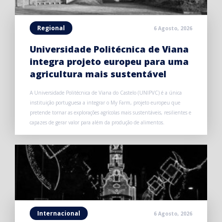
Regional
6 Agosto, 2026
Universidade Politécnica de Viana
integra projeto europeu para uma
agricultura mais sustentável
A Universidade Politécnica de Viana do Castelo (UNIPVC) é a única
instituição portuguesa a integrar o My Farm, projeto europeu que
pretende tornar as explorações agrícolas mais sustentáveis, resilientes e
capazes de gerar valor para além da produção de alimentos.
Internacional
6 Agosto, 2026